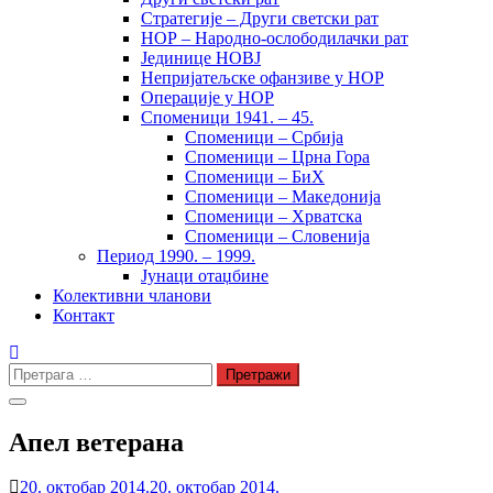
Стратегије – Други светски рат
НОР – Народно-ослободилачки рат
Јединице НОВЈ
Непријатељске офанзиве у НОР
Операције у НОР
Споменици 1941. – 45.
Споменици – Србија
Споменици – Црна Гора
Споменици – БиХ
Споменици – Македонија
Споменици – Хрватска
Споменици – Словенија
Период 1990. – 1999.
Јунаци отаџбине
Колективни чланови
Контакт
Претрага
за:
Апел ветерана
20. октобар 2014.
20. октобар 2014.