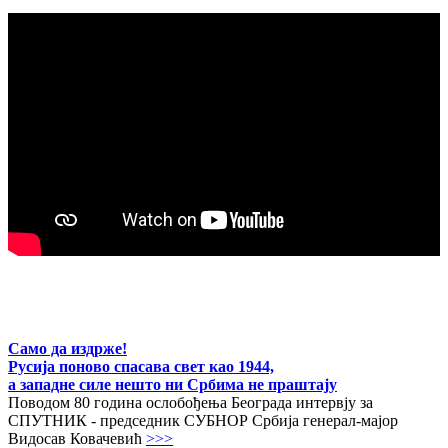
Само да издрже!
Русија поново спасава свет као 1944,
а западне силе нешто ни Србима не праштају
Поводом 80 година ослобођења Београда интервју за
СПУТНИК - председник СУБНОР Србија генерал-мајор
Видосав Ковачевић
>>>