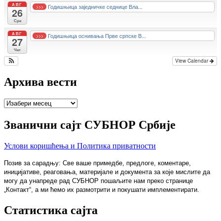
АВГ
Годишњица заједничке седнице Вла...
>>>
26
Сре
АВГ
Годишњица оснивања Прве српске В...
>>>
27
Чет
View Calendar
Архива вести
Архива
вести
Званични сајт СУБНОР Србије
Услови коришћења и Политика приватности
Позив за сарадњу: Све ваше примедбе, предлоге, коментаре,
иницијативе, реаговања, материјале и документа за које мислите да
могу да унапреде рад СУБНОР пошаљите нам преко странице
„Контакт“, а ми ћемо их размотрити и покушати имплементирати.
Статистика сајта