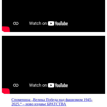
Споменица „Велика Победа над фашизмом 1945-
2025.“ – ново издање БРАТСТВА