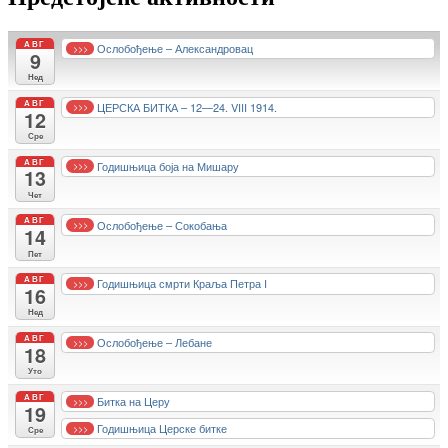
АВГ
Ослобођење – Александровац
>>>
9
Нед
АВГ
ЦЕРСКА БИТКА – 12—24. VIII 1914.
>>>
12
Сре
АВГ
Годишњица боја на Мишару
>>>
13
Чет
АВГ
Ослобођење – Сокобања
>>>
14
Пет
АВГ
Годишњица смрти Краља Петра I
>>>
16
Нед
АВГ
Ослобођење – Лебане
>>>
18
Уто
АВГ
Битка на Церу
>>>
19
Годишњица Церске битке
>>>
Сре