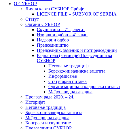
О СУБНОР
Лична карта СУБНОР Србије
LICENCE FILE – SUBNOR OF SERBIA
Статут
Органи СУБНОР
Скупштина – 71 делегат
Извршни одбор – 41 члан
Надзорни одбор
Председништво
Председник, заменик и потпредседници
Радна тела (комисије) Председништва
СУБНОР
Неговање традиција
Борачко-инвалидска заштита
Информисање
Статутарна питања
Организациона и кадровска питања
Међународна сарадња
Програм рада 2020. – 24.
Историјат
Неговање традиција
Борачко-инвалидска заштита
Међународна сарадња
Конгреси и скупштине
Председници СУБНОР