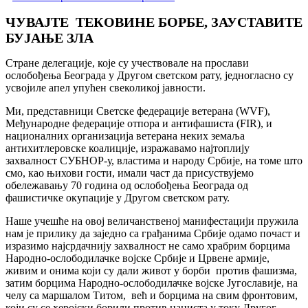
ЧУВАЈТЕ ТЕКОВИНЕ БОРБЕ, ЗАУСТАВИТЕ
БУЈАЊЕ ЗЛА
Стране делегације, које су учествовале на прослави
ослобођења Београда у Другом светском рату, једногласно су
усвојиле апел упућен свеколикој јавности.
Ми, представници Светске федерације ветерана (WVF),
Међународне федерације отпора и антифашиста (FIR), и
националних организација ветерана неких земаља
антихитлеровске коалиције, изражавамо најтоплију
захвалност СУБНОР-у, властима и народу Србије,
на томе што
смо, као њихови гости, имали част да присуствујемо
обележавању 70 година од ослобођења Београда од
фашистичке окупације у Другом светском рату.
Наше учешће на овој величанственој манифестацији пружила
нам је прилику да заједно са грађанима Србије одамо почаст и
изразимо најсрдачнију захвалност не само храбрим борцима
Народно-ослободилачке војске Србије и Црвене армије,
живим и онима који су дали живот у борби против фашизма,
затим борцима Народно-ослободилачке војске Југославије, на
челу са маршалом Титом, већ и борцима на свим фронтовим,
који су се херојски борили против нациста у току Другог