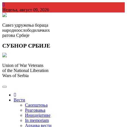
Skip
to
Недеља, август 09, 2026
content
Савез удружења бораца
народноослободилачких
ратова Србије
СУБНОР СРБИЈЕ
Union of War Veterans
of the National Liberation
Wars of Serbia
СУБНОР Србијe
.
Вести
Саопштења
Реаговања
Иницијативе
In memoriam
Архива вести