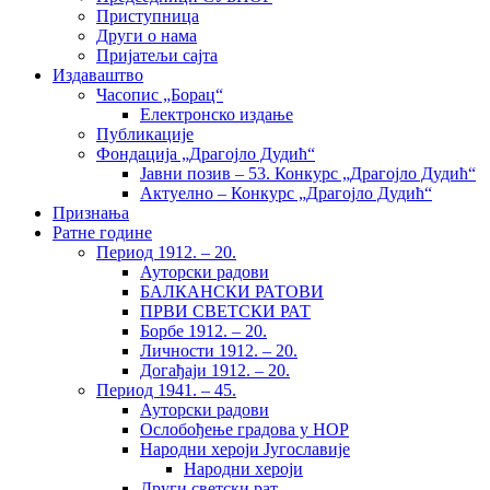
Приступница
Други о нама
Пријатељи сајта
Издаваштво
Часопис „Борац“
Електронско издање
Публикације
Фондација „Драгојло Дудић“
Јавни позив – 53. Конкурс „Драгојло Дудић“
Актуелно – Конкурс „Драгојло Дудић“
Признања
Ратне године
Период 1912. – 20.
Ауторски радови
БАЛКАНСКИ РАТОВИ
ПРВИ СВЕТСКИ РАТ
Борбе 1912. – 20.
Личности 1912. – 20.
Догађаји 1912. – 20.
Период 1941. – 45.
Ауторски радови
Ослобођење градова у НОР
Народни хероји Југославије
Народни хероји
Други светски рат