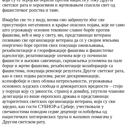
светског рата и хероизмом и жртвовањем спасили свет од
фашистичког ропства и таме.
Имајући све то у виду, веома смо забринути због све
присутнијих негативних и крајње опасних појава, које не само
што угрожавају основне тековине славне борбе против
фашизма, већ и мир у свету, ми, представници ветерана
позивамо све организације ветерана да се у својим земљама
енергично боре против свих покушаја оживљавања,
рехабилитације и глорификације фашизма и фашистичке
идеологије, релативизације злочина које су починили
фашисти и њихови савезници, скрнављења успомена на пале
борце и жртве фашизма, рехабилитације колаборације са
фашистима, покушаја ревизије резултата Другог светског рата,
као и свих појава расизма, расне дискриминације,
ксенофобије и свих облика нетрпељивости, угрожавања
основних људских слобода и демократских вредности – стоји
у поруци коју су јавности, страној и домаћој, упутили чланови
делегација из више европских држава и представници
ауторитетних светских организација ветерана, који су сви
заједно, као гости СУБНОР-а Србије, учествовали у
свечаностима поводом седме деценије ослобођења од
нацистичких хитлеровских трупа и њихових помагача у
Другом светском рату.