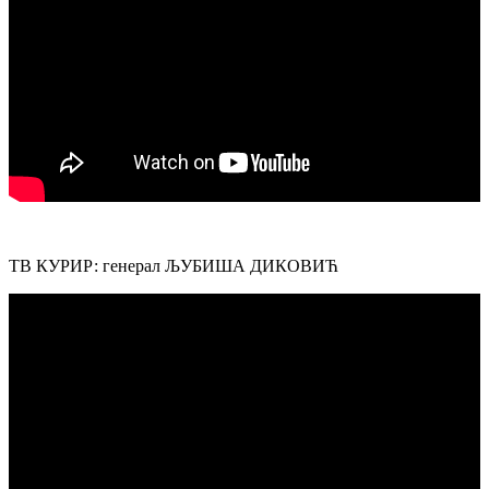
ТВ КУРИР: генерал ЉУБИША ДИКОВИЋ