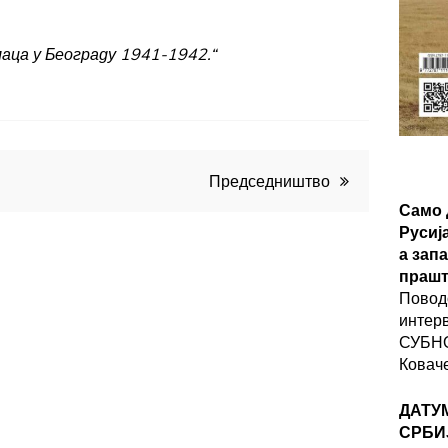
галаца у Београду 1941-1942.“
Председништво
Само 
Русиј
а зап
прашт
Повод
интер
СУБНО
Ковач
ДАТУ
СРБИ