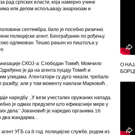
за рад српских власти, која намерно учине
чима или делом испољавају анархизам и
 половини септембра, било је посебно ризично.
ени полицијски агент, Београђанин по рођењу,
исоко одликован. Тешко рањен из пиштоља у
о.
анизације СКОЈ-а: Слободан Томић, Момчило
О НА
дређено је да на агента пуцају Томић и
БОРЦЕ
м улицама. Атентатори су дуго чекали, требало
 се разиђу, али у том моменту наилази Марковић…
даје наредбу: „У вези учесталих оружаних напада,
ребно је одмах предузети што ефикасније мере у
их дела.“ Јовановић је наредио органима 16
по два жандарма…
гент УГБ са 8 год. полицијске службе, родом из