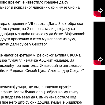
„Ново време“ је известило грађане да су
љивог и исправног чиновник, који им је био на
ра старешини VII кварта: „Дана 3. октобра око
етка улице, на 2 непозната лица која су са
 двојица младића почела су да беже. Мојсиловић
е други прискочио и отео му исправе из руку,
затим дали су се у бекство.“
 налог секретару VI рејонског актива СКОЈ-а,
дира тумач VI немачке Абшнит команде. За
ивковићу три пиштоља. Живковић је ангажовао
и били Радован Симић Цига, Александар Секулић,
евачкој улици, где им је поделио оружје.
кафане „Мали Душановац“ објаснио му какву
 је подразумевао да Симић чека остале код
и пре него што су они дошли, тумач је бициклом