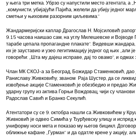
у њега три метка. Убрзо су напустили место атентата, а 
„комунисти, убијајући Пајића, желели да убију једног мар
сметњи у њиховим разорним циљевима.“
Жандармеријски каплар Драгослав Н. Мојсиловић рапорти
9.15 часова наишао сам, на углу Милешевске и Војводе П
тарабе цепала пропагандне плакате“. Видевши жандара,
их је зауставио и узео легитимацију једног од њих „али ј
говорећи: „Шта му дајеш исправе, дај то овамо“, и одмах 
Члан МК СКОЈ-а за Београд, Божидар Стаменковић, дао је
Раниславу Живковићу, званом Раја Шустер, да се ликви
извођење акције Стаменковић је обезбедио и предао Ж
ударну групу из актива Горњи Вождовац, чији су чланов
Радослав Савић и Бранко Секулић.
Атентатори су се 9. октобра нашли са Живковићем у Круш
Живковић је одвео Симића у Ђурђевску улицу и испред 
униформу носи мета и показао му његов бицикл. Договор
оближње кафане „Гурман“ и да одатле крене у акцију, ал