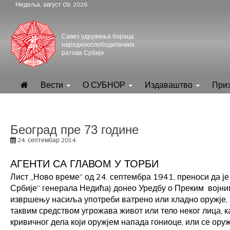
Skip
Недеља, август 09, 2026
to
content
Савез удружења бораца
народноослободилачких
ратова Србије
.
СУБНОР Србијe
Вести
О СУБНОР
Издаваштво
При
Београд пре 73 године
24. септембар 2014.
АГЕНТИ СА ГЛАВОМ У ТОРБИ
Лист „Ново време“ од 24. септембра 1941, преноси да ј
Србије“ генерала Недића) донео Уредбу о Преким војним 
извршењу насиља употреби ватрено или хладно оружје, ил
таквим средством угрожава живот или тело неког лица, к
кривичног дела који оружјем напада гониоце, или се оруж