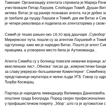
Тамнаве. Организацију атентата спровела је Марија Рачк
учествовали Петар Лаушев, Слободан Томић, Душан Вита
актива. Витас је од раније познавао агента, па је добио 
је требало да пуцају Лаушев и Томић, док им Витас и С
је четири револвера и поделила их атентаторима у свом 
Симић је тешко рањен око 18,30 крај дашчаре „Сувобор“
Миријевског пута, пошли су за агентом Лаушевић и Томић
одступницу, како ми је наредио Витас. Пошто је агент С
правцима, а уговорено место била је Аутокоманд
Агента Симића су у болницу повезли немачки војници, ал
квислиншки лист „Обнова“ писао да „комунистички бандит
за славу јеврејско-бољшевичке Коминтерне“. Симићевој 
представници окупатора и челни људи УГБ. Говор су одр
Ђорђе Космајац.
Партија је наредила ликвидацију Велимира Даниловића,
општине града Београда. Поред својих професионалних 
у профашистичком покрету „Збор“, што га је аутоматски