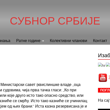
СУБНОР СРБИЈЕ
знања
Ратне године
Колективни чланови
Контакт
Изаб
е Министарски савет (квислиншке владе „оца
судовима, чија прва тачка гласи: „Ко при
и које друго исто тако опасно средство, или
На са
азниће се смрћу.
Исто тако казниће се учинилац
јем од њих брани.“ Иста казна резервисана је и