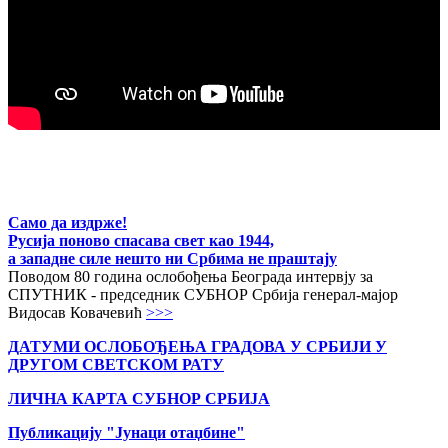
Само да издрже!
Русија поново спасава свет као 1944,
а западне силе нешто ни Србима не праштају
Поводом 80 година ослобођења Београда интервју за
СПУТНИК - председник СУБНОР Србија генерал-мајор
Видосав Ковачевић
>>>
ДАТУМИ ОСЛОБОЂЕЊА ГРАДОВА
У СРБИЈИ У
ДРУГОМ СВЕТСКОМ РАТУ
ЛИЧНА КАРТА СУБНОР СРБИЈА
Публикацију "Јунаци отаџбине"