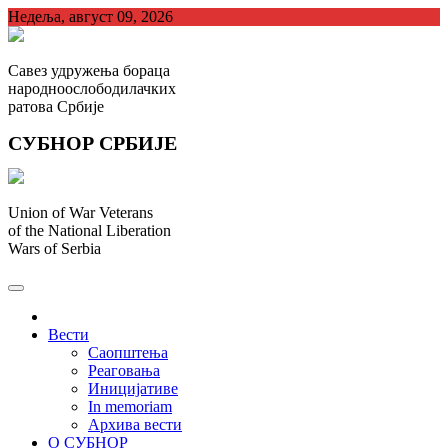
Skip
Недеља, август 09, 2026
to
content
Савез удружења бораца
народноослободилачких
ратова Србије
СУБНОР СРБИЈЕ
Union of War Veterans
of the National Liberation
Wars of Serbia
СУБНОР Србијe
.
Вести
Саопштења
Реаговања
Иницијативе
In memoriam
Архива вести
О СУБНОР