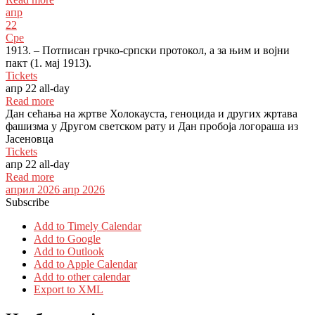
апр
22
Сре
1913. – Потписан грчко-српски протокол, а за њим и војни
пакт (1. мај 1913).
Tickets
апр 22
all-day
Read more
Дан сећања на жртве Холокауста, геноцида и других жртава
фашизма у Другом светском рату и Дан пробоја логораша из
Јасеновца
Tickets
апр 22
all-day
Read more
април 2026
апр 2026
Subscribe
Add to Timely Calendar
Add to Google
Add to Outlook
Add to Apple Calendar
Add to other calendar
Export to XML