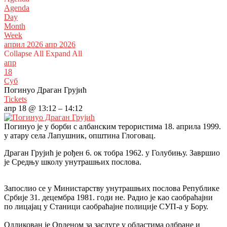
Agenda
Day
Month
Week
април 2026
апр 2026
Collapse All
Expand All
апр
18
Суб
Погинуо Драган Грујић
Tickets
апр 18 @ 13:12 – 14:12
Погинуо је у борби с албанским терористима 18. априла 1999.
у атару села Лапушник, општина Глоговац.
Драган Грујић је рођен 6. ок тобра 1962. у Голубињу. Завршио
је Средњу школу унутрашњих послова.
Запослио се у Министарству унутрашњих послова Републике
Србије 31. децембра 1981. годи не. Радио је као саобраћајни
по лицајац у Станици саобраћајне полиције СУП-а у Бору.
Одликован је Орденом за заслуге у областима одбране и