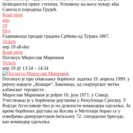
безбедности првог степена. Успомену на њега чувају кћи
Санела и породица Грујић.
Read more
апр
19
Нед
Годишњица предаје градова Србима од Турака 1867.
Tickets
апр 19
all-day
Read more
Погинуо Мирослав Маринков
Tickets
апр 19 @ 13:34 – 14:34
Погинуо је при обављању борбеног задатка 19. априла 1999. у
рејону карауле ,,Кошаре“, Баковица, од снајперског метка
албанског терористе.
Мирослав Маринков је рођен 16. јула 1971. у Сивцу.
Учествовао је у борбеним дејствима у Републици Српској. У
Војсци Југославије био је на дужности командира одељења. За
време борбених дејстава на Косову и Метохији борио се у
извиђачко-диверзантском батаљону 72. специјалне бригаде,
као командир одељења.