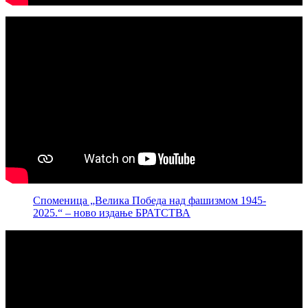
Споменица „Велика Победа над фашизмом 1945-
2025.“ – ново издање БРАТСТВА