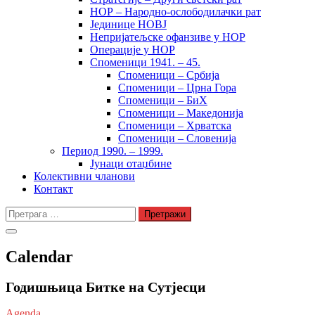
НОР – Народно-ослободилачки рат
Јединице НОВЈ
Непријатељске офанзиве у НОР
Операције у НОР
Споменици 1941. – 45.
Споменици – Србија
Споменици – Црна Гора
Споменици – БиХ
Споменици – Македонија
Споменици – Хрватска
Споменици – Словенија
Период 1990. – 1999.
Јунаци отаџбине
Колективни чланови
Контакт
Претрага
за:
Calendar
Годишњица Битке на Сутјесци
Agenda