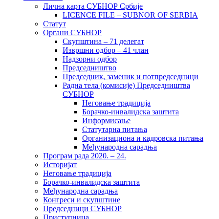
Лична карта СУБНОР Србије
LICENCE FILE – SUBNOR OF SERBIA
Статут
Органи СУБНОР
Скупштина – 71 делегат
Извршни одбор – 41 члан
Надзорни одбор
Председништво
Председник, заменик и потпредседници
Радна тела (комисије) Председништва
СУБНОР
Неговање традиција
Борачко-инвалидска заштита
Информисање
Статутарна питања
Организациона и кадровска питања
Међународна сарадња
Програм рада 2020. – 24.
Историјат
Неговање традиција
Борачко-инвалидска заштита
Међународна сарадња
Конгреси и скупштине
Председници СУБНОР
Приступница