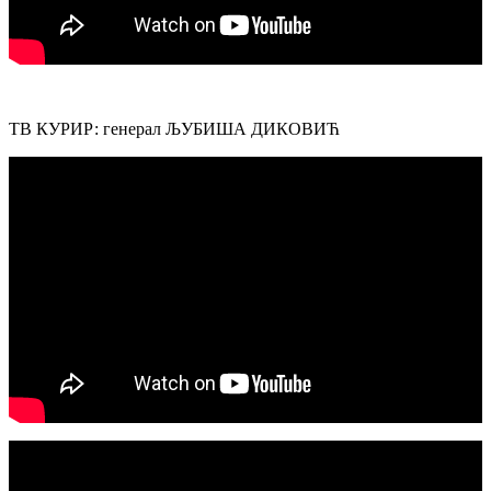
ТВ КУРИР: генерал ЉУБИША ДИКОВИЋ