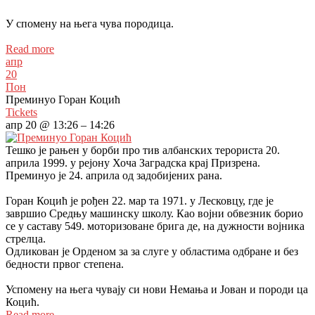
У спомену на њега чува породица.
Read more
апр
20
Пон
Преминуо Горан Коцић
Tickets
апр 20 @ 13:26 – 14:26
Тешко је рањен у борби про тив албанских терориста 20.
априла 1999. у рејону Хоча Заградска крај Призрена.
Преминуо је 24. априла од задобијених рана.
Горан Коцић је рођен 22. мар та 1971. у Лесковцу, где је
завршио Средњу машинску школу. Као војни обвезник борио
се у саставу 549. моторизоване брига де, на дужности војника
стрелца.
Одликован је Орденом за за слуге у областима одбране и без
бедности првог степена.
Успомену на њега чувају си нови Немања и Јован и породи ца
Коцић.
Read more