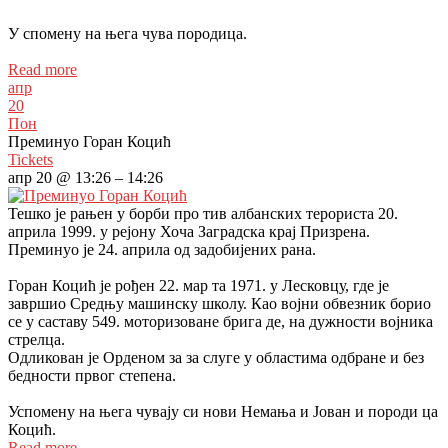
У спомену на њега чува породица.
Read more
апр
20
Пон
Преминуо Горан Коцић
Tickets
апр 20 @ 13:26 – 14:26
Тешко је рањен у борби про тив албанских терориста 20.
априла 1999. у рејону Хоча Заградска крај Призрена.
Преминуо је 24. априла од задобијених рана.
Горан Коцић је рођен 22. мар та 1971. у Лесковцу, где је
завршио Средњу машинску школу. Као војни обвезник борио
се у саставу 549. моторизоване брига де, на дужности војника
стрелца.
Одликован је Орденом за за слуге у областима одбране и без
бедности првог степена.
Успомену на њега чувају си нови Немања и Јован и породи ца
Коцић.
Read more