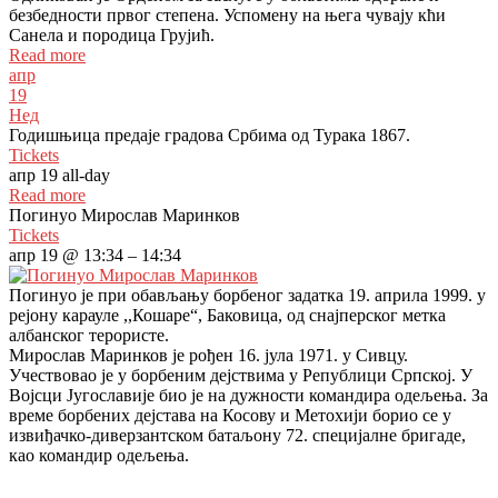
безбедности првог степена. Успомену на њега чувају кћи
Санела и породица Грујић.
Read more
апр
19
Нед
Годишњица предаје градова Србима од Турака 1867.
Tickets
апр 19
all-day
Read more
Погинуо Мирослав Маринков
Tickets
апр 19 @ 13:34 – 14:34
Погинуо је при обављању борбеног задатка 19. априла 1999. у
рејону карауле ,,Кошаре“, Баковица, од снајперског метка
албанског терористе.
Мирослав Маринков је рођен 16. јула 1971. у Сивцу.
Учествовао је у борбеним дејствима у Републици Српској. У
Војсци Југославије био је на дужности командира одељења. За
време борбених дејстава на Косову и Метохији борио се у
извиђачко-диверзантском батаљону 72. специјалне бригаде,
као командир одељења.