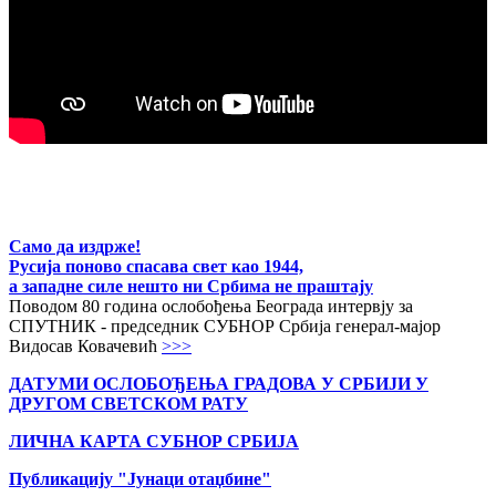
Само да издрже!
Русија поново спасава свет као 1944,
а западне силе нешто ни Србима не праштају
Поводом 80 година ослобођења Београда интервју за
СПУТНИК - председник СУБНОР Србија генерал-мајор
Видосав Ковачевић
>>>
ДАТУМИ ОСЛОБОЂЕЊА ГРАДОВА
У СРБИЈИ У
ДРУГОМ СВЕТСКОМ РАТУ
ЛИЧНА КАРТА СУБНОР СРБИЈА
Публикацију "Јунаци отаџбине"