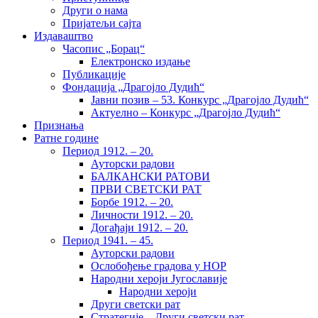
Други о нама
Пријатељи сајта
Издаваштво
Часопис „Борац“
Електронско издање
Публикације
Фондација „Драгојло Дудић“
Јавни позив – 53. Конкурс „Драгојло Дудић“
Актуелно – Конкурс „Драгојло Дудић“
Признања
Ратне године
Период 1912. – 20.
Ауторски радови
БАЛКАНСКИ РАТОВИ
ПРВИ СВЕТСКИ РАТ
Борбе 1912. – 20.
Личности 1912. – 20.
Догађаји 1912. – 20.
Период 1941. – 45.
Ауторски радови
Ослобођење градова у НОР
Народни хероји Југославије
Народни хероји
Други светски рат
Стратегије – Други светски рат