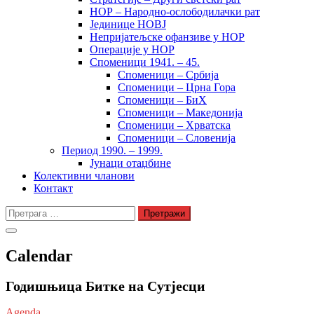
НОР – Народно-ослободилачки рат
Јединице НОВЈ
Непријатељске офанзиве у НОР
Операције у НОР
Споменици 1941. – 45.
Споменици – Србија
Споменици – Црна Гора
Споменици – БиХ
Споменици – Македонија
Споменици – Хрватска
Споменици – Словенија
Период 1990. – 1999.
Јунаци отаџбине
Колективни чланови
Контакт
Претрага
за:
Calendar
Годишњица Битке на Сутјесци
Agenda