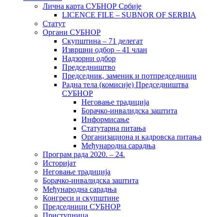
Лична карта СУБНОР Србије
LICENCE FILE – SUBNOR OF SERBIA
Статут
Органи СУБНОР
Скупштина – 71 делегат
Извршни одбор – 41 члан
Надзорни одбор
Председништво
Председник, заменик и потпредседници
Радна тела (комисије) Председништва
СУБНОР
Неговање традиција
Борачко-инвалидска заштита
Информисање
Статутарна питања
Организациона и кадровска питања
Међународна сарадња
Програм рада 2020. – 24.
Историјат
Неговање традиција
Борачко-инвалидска заштита
Међународна сарадња
Конгреси и скупштине
Председници СУБНОР
Приступница