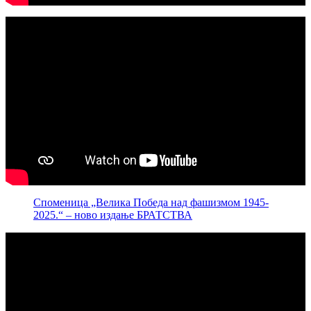
Споменица „Велика Победа над фашизмом 1945-
2025.“ – ново издање БРАТСТВА