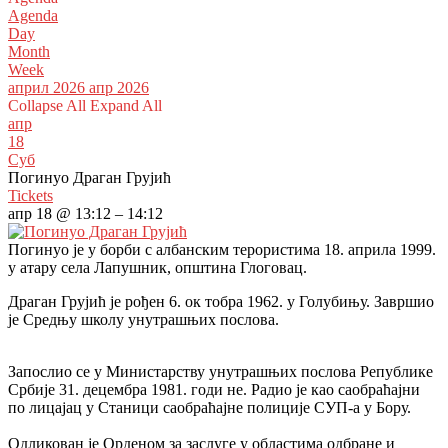
Agenda
Day
Month
Week
април 2026
апр 2026
Collapse All
Expand All
апр
18
Суб
Погинуо Драган Грујић
Tickets
апр 18 @ 13:12 – 14:12
Погинуо је у борби с албанским терористима 18. априла 1999.
у атару села Лапушник, општина Глоговац.
Драган Грујић је рођен 6. ок тобра 1962. у Голубињу. Завршио
је Средњу школу унутрашњих послова.
Запослио се у Министарству унутрашњих послова Републике
Србије 31. децембра 1981. годи не. Радио је као саобраћајни
по лицајац у Станици саобраћајне полиције СУП-а у Бору.
Одликован је Орденом за заслуге у областима одбране и