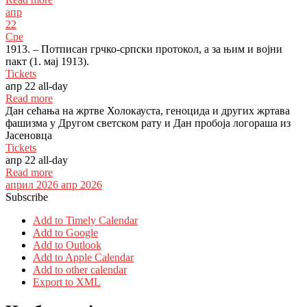
апр
22
Сре
1913. – Потписан грчко-српски протокол, а за њим и војни
пакт (1. мај 1913).
Tickets
апр 22
all-day
Read more
Дан сећања на жртве Холокауста, геноцида и других жртава
фашизма у Другом светском рату и Дан пробоја логораша из
Јасеновца
Tickets
апр 22
all-day
Read more
април 2026
апр 2026
Subscribe
Add to Timely Calendar
Add to Google
Add to Outlook
Add to Apple Calendar
Add to other calendar
Export to XML