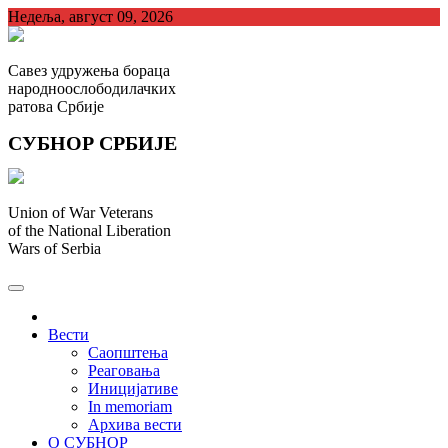
Skip
Недеља, август 09, 2026
to
content
Савез удружења бораца
народноослободилачких
ратова Србије
СУБНОР СРБИЈЕ
Union of War Veterans
of the National Liberation
Wars of Serbia
СУБНОР Србијe
.
Вести
Саопштења
Реаговања
Иницијативе
In memoriam
Архива вести
О СУБНОР