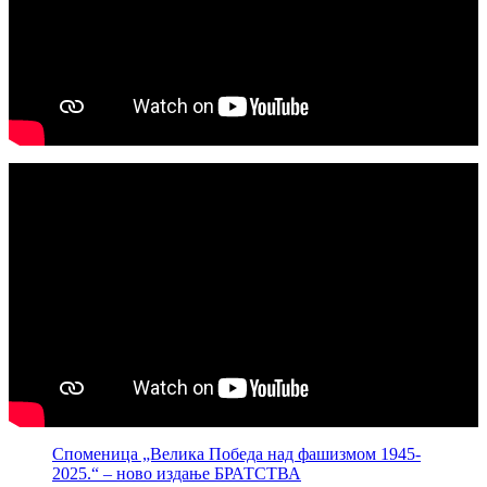
Споменица „Велика Победа над фашизмом 1945-
2025.“ – ново издање БРАТСТВА