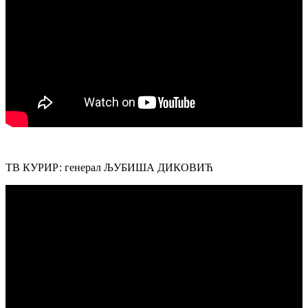
ТВ КУРИР: генерал ЉУБИША ДИКОВИЋ