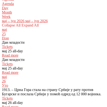
Agenda
Day
Month
Week
мај – јун 2026
мај – јун 2026
Collapse All
Expand All
мај
25
Пон
Дан младости
Tickets
мај 25
all-day
Read more
Дан младости
Tickets
мај 25
all-day
Read more
мај
26
Уто
1913. – Црна Гора стала на страну Србије у рату против
Бугарске и послала Србији у помоћ одред од 12 000 војника.
Tickets
мај 26
all-day
Read more