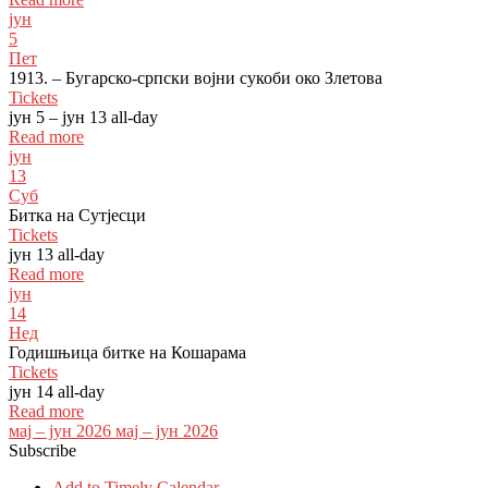
јун
5
Пет
1913. – Бугарско-српски војни сукоби око Злетова
Tickets
јун 5 – јун 13
all-day
Read more
јун
13
Суб
Битка на Сутјесци
Tickets
јун 13
all-day
Read more
јун
14
Нед
Годишњица битке на Кошарама
Tickets
јун 14
all-day
Read more
мај – јун 2026
мај – јун 2026
Subscribe
Add to Timely Calendar