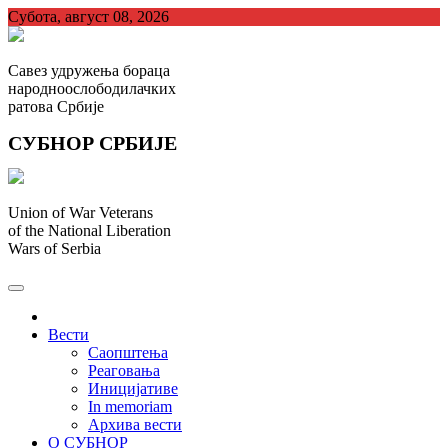
Skip
Субота, август 08, 2026
to
content
Савез удружења бораца
народноослободилачких
ратова Србије
СУБНОР СРБИЈЕ
Union of War Veterans
of the National Liberation
Wars of Serbia
СУБНОР Србијe
.
Вести
Саопштења
Реаговања
Иницијативе
In memoriam
Архива вести
О СУБНОР