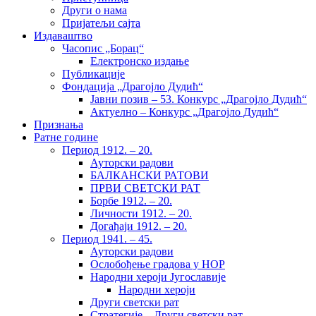
Други о нама
Пријатељи сајта
Издаваштво
Часопис „Борац“
Електронско издање
Публикације
Фондација „Драгојло Дудић“
Јавни позив – 53. Конкурс „Драгојло Дудић“
Актуелно – Конкурс „Драгојло Дудић“
Признања
Ратне године
Период 1912. – 20.
Ауторски радови
БАЛКАНСКИ РАТОВИ
ПРВИ СВЕТСКИ РАТ
Борбе 1912. – 20.
Личности 1912. – 20.
Догађаји 1912. – 20.
Период 1941. – 45.
Ауторски радови
Ослобођење градова у НОР
Народни хероји Југославије
Народни хероји
Други светски рат
Стратегије – Други светски рат