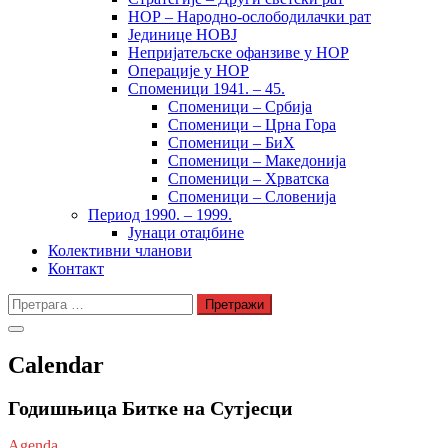
НОР – Народно-ослободилачки рат
Јединице НОВЈ
Непријатељске офанзиве у НОР
Операције у НОР
Споменици 1941. – 45.
Споменици – Србија
Споменици – Црна Гора
Споменици – БиХ
Споменици – Македонија
Споменици – Хрватска
Споменици – Словенија
Период 1990. – 1999.
Јунаци отаџбине
Колективни чланови
Контакт
Претрага
за:
Calendar
Годишњица Битке на Сутјесци
Agenda