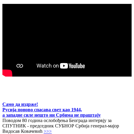
Само да издрже!
Русија поново спасава свет као 1944,
а западне силе нешто ни Србима не праштају
Поводом 80 година ослобођења Београда интервју за
СПУТНИК - председник СУБНОР Србија генерал-мајор
Видосав Ковачевић
>>>