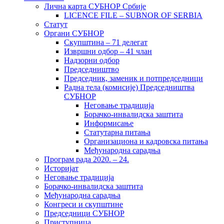
Лична карта СУБНОР Србије
LICENCE FILE – SUBNOR OF SERBIA
Статут
Органи СУБНОР
Скупштина – 71 делегат
Извршни одбор – 41 члан
Надзорни одбор
Председништво
Председник, заменик и потпредседници
Радна тела (комисије) Председништва
СУБНОР
Неговање традиција
Борачко-инвалидска заштита
Информисање
Статутарна питања
Организациона и кадровска питања
Међународна сарадња
Програм рада 2020. – 24.
Историјат
Неговање традиција
Борачко-инвалидска заштита
Међународна сарадња
Конгреси и скупштине
Председници СУБНОР
Приступница