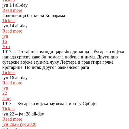
јун 14
all-day
Read more
Годишњица битке на Кошарама
Tickets
јун 14
all-day
Read more
јун
16
Уто
1913. – По тајној команди цара Фердинанда I, бугарска војска
напада српску како би помогла побуњеницима. Други дио
бугарске војске заузима луку Лефтера и гранатира грчке
крстарице. Почетак Другог балканског рата
Tickets
јун 16
all-day
Read more
јун
22
Пон
1913. – Бугарска војска заузима Пирот у Србији
Tickets
јун 22 – јун 28
all-day
Read more
јун 2026
јун 2026