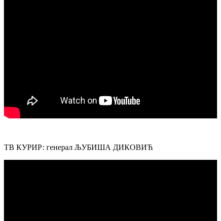
ТВ КУРИР: генерал ЉУБИША ДИКОВИЋ