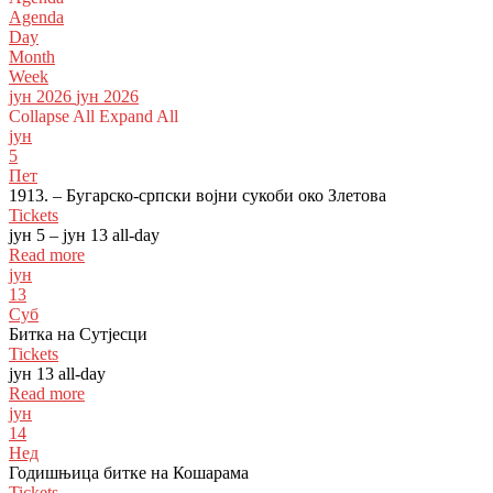
Agenda
Day
Month
Week
јун 2026
јун 2026
Collapse All
Expand All
јун
5
Пет
1913. – Бугарско-српски војни сукоби око Злетова
Tickets
јун 5 – јун 13
all-day
Read more
јун
13
Суб
Битка на Сутјесци
Tickets
јун 13
all-day
Read more
јун
14
Нед
Годишњица битке на Кошарама
Tickets