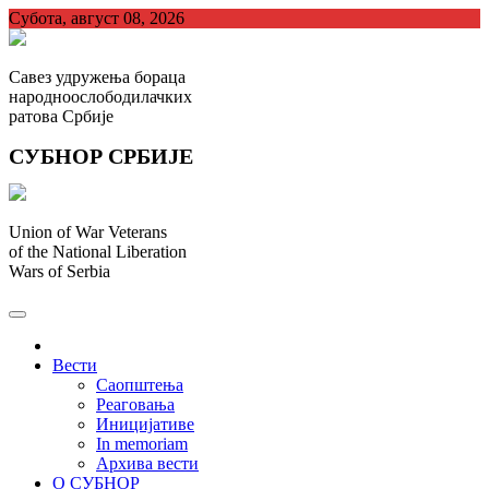
Skip
Субота, август 08, 2026
to
content
Савез удружења бораца
народноослободилачких
ратова Србије
СУБНОР СРБИЈЕ
Union of War Veterans
of the National Liberation
Wars of Serbia
СУБНОР Србијe
.
Вести
Саопштења
Реаговања
Иницијативе
In memoriam
Архива вести
О СУБНОР