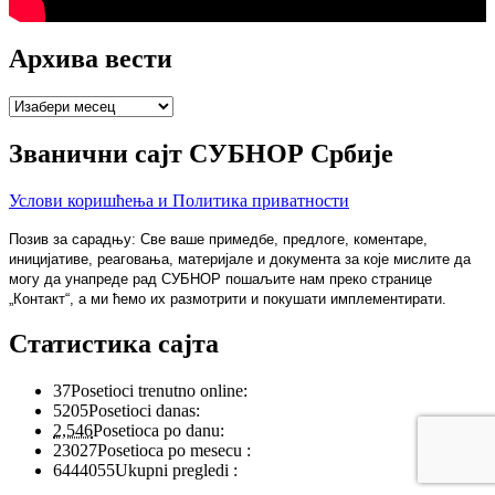
Архива вести
Архива
вести
Званични сајт СУБНОР Србије
Услови коришћења и Политика приватности
Позив за сарадњу: Све ваше примедбе, предлоге, коментаре,
иницијативе, реаговања, материјале и документа за које мислите да
могу да унапреде рад СУБНОР пошаљите нам преко странице
„Контакт“, а ми ћемо их размотрити и покушати имплементирати.
Статистика сајта
37
Posetioci trenutno online:
5205
Posetioci danas:
2,546
Posetioca po danu:
23027
Posetioca po mesecu :
6444055
Ukupni pregledi :