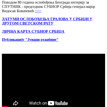
Поводом 80 година ослобођења Београда интервју за
СПУТНИК - председник СУБНОР Србија генерал-мајор
Видосав Ковачевић
>>>
ДАТУМИ ОСЛОБОЂЕЊА ГРАДОВА
У СРБИЈИ У
ДРУГОМ СВЕТСКОМ РАТУ
ЛИЧНА КАРТА СУБНОР СРБИЈА
Публикацију "Јунаци отаџбине"