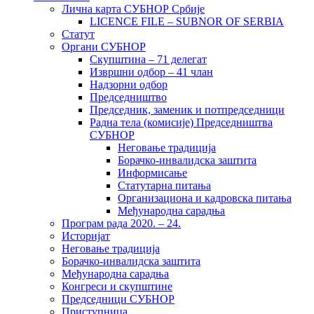
Лична карта СУБНОР Србије
LICENCE FILE – SUBNOR OF SERBIA
Статут
Органи СУБНОР
Скупштина – 71 делегат
Извршни одбор – 41 члан
Надзорни одбор
Председништво
Председник, заменик и потпредседници
Радна тела (комисије) Председништва
СУБНОР
Неговање традиција
Борачко-инвалидска заштита
Информисање
Статутарна питања
Организациона и кадровска питања
Међународна сарадња
Програм рада 2020. – 24.
Историјат
Неговање традиција
Борачко-инвалидска заштита
Међународна сарадња
Конгреси и скупштине
Председници СУБНОР
Приступница