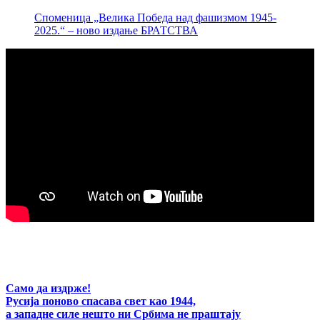
Споменица „Велика Победа над фашизмом 1945-
2025.“ – ново издање БРАТСТВА
Само да издрже!
Русија поново спасава свет као 1944,
а западне силе нешто ни Србима не праштају