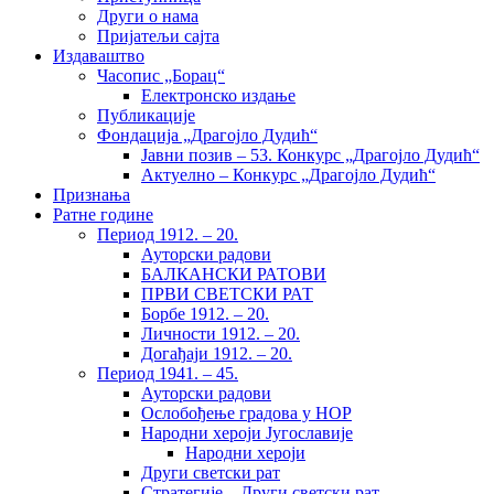
Други о нама
Пријатељи сајта
Издаваштво
Часопис „Борац“
Електронско издање
Публикације
Фондација „Драгојло Дудић“
Јавни позив – 53. Конкурс „Драгојло Дудић“
Актуелно – Конкурс „Драгојло Дудић“
Признања
Ратне године
Период 1912. – 20.
Ауторски радови
БАЛКАНСКИ РАТОВИ
ПРВИ СВЕТСКИ РАТ
Борбе 1912. – 20.
Личности 1912. – 20.
Догађаји 1912. – 20.
Период 1941. – 45.
Ауторски радови
Ослобођење градова у НОР
Народни хероји Југославије
Народни хероји
Други светски рат
Стратегије – Други светски рат