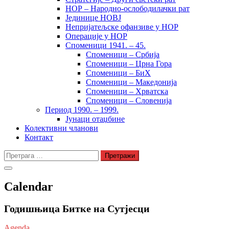
НОР – Народно-ослободилачки рат
Јединице НОВЈ
Непријатељске офанзиве у НОР
Операције у НОР
Споменици 1941. – 45.
Споменици – Србија
Споменици – Црна Гора
Споменици – БиХ
Споменици – Македонија
Споменици – Хрватска
Споменици – Словенија
Период 1990. – 1999.
Јунаци отаџбине
Колективни чланови
Контакт
Претрага
за:
Calendar
Годишњица Битке на Сутјесци
Agenda