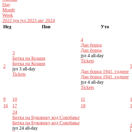
Day
Month
Week
2022
јун
јул 2023
авг
2024
Нед
Пон
Уто
4
Дан борца
Дан борца
3
јул 4
all-day
Битка на Козари
Tickets
Битка на Козари
2
јул 3
all-day
Дан борца 1941. године
Tickets
Дан борца 1941. године
јул 4
all-day
Tickets
9
10
11
16
17
18
24
Битка на Буковику код Сокобање
Битка на Буковику код Сокобање
јул 24
all-day