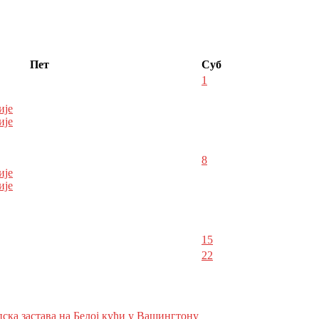
Пет
Суб
1
ије
ије
8
ије
ије
15
22
пска застава на Белој кући у Вашингтону