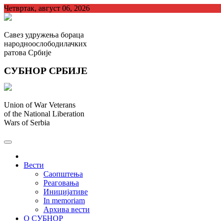
Skip
Четвртак, август 06, 2026
to
content
Савез удружења бораца
народноослободилачких
ратова Србије
СУБНОР СРБИЈЕ
Union of War Veterans
of the National Liberation
Wars of Serbia
СУБНОР Србијe
.
Вести
Саопштења
Реаговања
Иницијативе
In memoriam
Архива вести
О СУБНОР