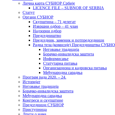
Лична карта СУБНОР Србије
LICENCE FILE – SUBNOR OF SERBIA
Статут
Органи СУБНОР
Скупштина – 71 делегат
Извршни одбор – 41 члан
Надзорни одбор
Председништво
Председник, заменик и потпредседници
Радна тела (комисије) Председништва СУБН
Неговање традиција
Борачко-инвалидска заштита
Информисање
Статутарна питања
Организациона и кадровска питања
Међународна сарадња
Програм рада 2020. – 24.
Историјат
Неговање традиција
Борачко-инвалидска заштита
Међународна сарадња
Конгреси и скупштине
Председници СУБНОР
Приступница
Други о нама