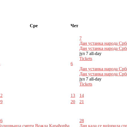
Сре
Чет
7
Дан устанка народа Срб
Дан устанка народа Срб
јул 7
all-day
Tickets
5
6
Дан устанка народа Срб
Дан устанка народа Срб
јул 7
all-day
Tickets
12
13
14
19
20
21
26
28
Годишњица смрти Вожда Карађорђа
Дан када се вијорила ср