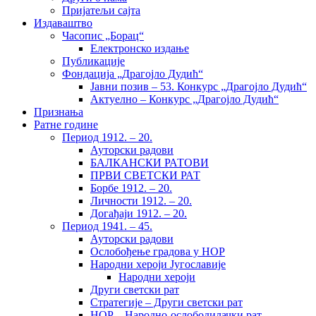
Пријатељи сајта
Издаваштво
Часопис „Борац“
Електронско издање
Публикације
Фондација „Драгојло Дудић“
Јавни позив – 53. Конкурс „Драгојло Дудић“
Актуелно – Конкурс „Драгојло Дудић“
Признања
Ратне године
Период 1912. – 20.
Ауторски радови
БАЛКАНСКИ РАТОВИ
ПРВИ СВЕТСКИ РАТ
Борбе 1912. – 20.
Личности 1912. – 20.
Догађаји 1912. – 20.
Период 1941. – 45.
Ауторски радови
Ослобођење градова у НОР
Народни хероји Југославије
Народни хероји
Други светски рат
Стратегије – Други светски рат
НОР – Народно-ослободилачки рат