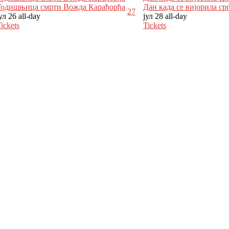
Годишњица смрти Вожда Карађорђа
Дан када се вијорила ср
27
јул 26
all-day
јул 28
all-day
ickets
Tickets