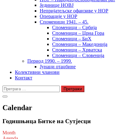
Јединице НОВЈ
Непријатељске офанзиве у НОР
Операције у НОР
Споменици 1941. – 45.
Споменици – Србија
Споменици – Црна Гора
Споменици – БиХ
Споменици – Македонија
Споменици – Хрватска
Споменици – Словенија
Период 1990. – 1999.
Јунаци отаџбине
Колективни чланови
Контакт
Претрага
за:
Calendar
Годишњица Битке на Сутјесци
Month
Agenda