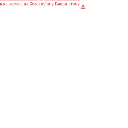
пска застава на Белој кући у Вашингтону
29