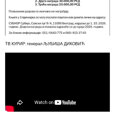
ТВ КУРИР: генерал ЉУБИША ДИКОВИЋ