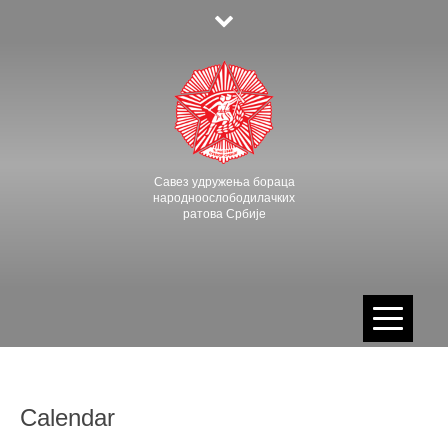
Skip
to
content
Савез удружења бораца
народноослободилачких
ратова Србије
Calendar