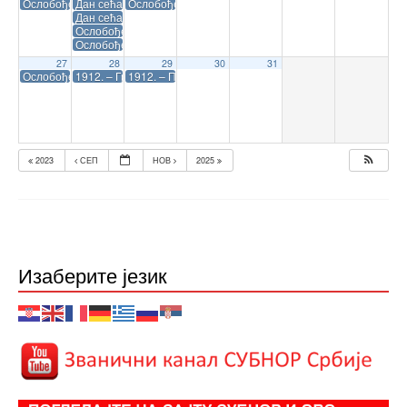
Ослобођење – Београд
Дан сећања на српске жртве у Другом светском рату и Велики шк
Ослобођење – Земун
Дан сећања на српске жртве у Другом светском рату и Велики ш
Ослобођење – Крагујевац
Ослобођење – Сомбор
27
28
29
30
31
Ослобођење – Рума
1912. – Грчка војска улази у Солун (предат 27. октобра) ујутро
1912. – Порта тражи примирје у Соји, али краљ Ферди
2023
СЕП
НОВ
2025
Изаберите језик