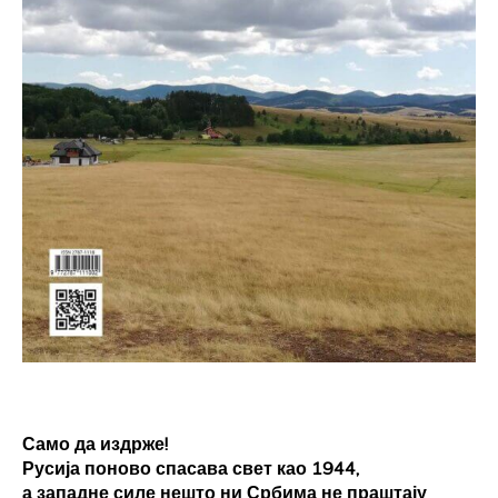
Само да издрже!
Русија поново спасава свет као 1944,
а западне силе нешто ни Србима не праштају