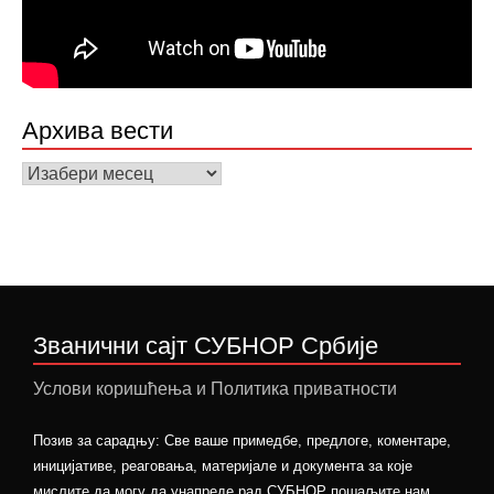
Архива вести
Архива
вести
Званични сајт СУБНОР Србије
Услови коришћења и Политика приватности
Позив за сарадњу: Све ваше примедбе, предлоге, коментаре,
иницијативе, реаговања, материјале и документа за које
мислите да могу да унапреде рад СУБНОР пошаљите нам