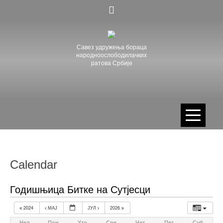
Skip
to
content
Савез удружења бораца
народноослободилачких
ратова Србије
Calendar
Годишњица Битке на Сутјесци
2024
МАЈ
ЈУЛ
2026
Нед
Пон
Уто
Сре
Чет
Пет
Суб