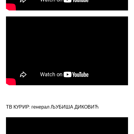
ТВ КУРИР: генерал ЉУБИША ДИКОВИЋ