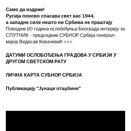
Само да издрже!
Русија поново спасава свет као 1944,
а западне силе нешто ни Србима не праштају
Поводом 80 година ослобођења Београда интервју за
СПУТНИК - председник СУБНОР Србија генерал-
мајор Видосав Ковачевић
>>>
ДАТУМИ ОСЛОБОЂЕЊА ГРАДОВА
У СРБИЈИ У
ДРУГОМ СВЕТСКОМ РАТУ
ЛИЧНА КАРТА СУБНОР СРБИЈА
Публикацију "Јунаци отаџбине"