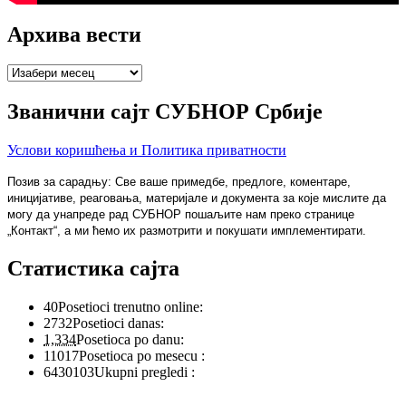
Архива вести
Архива
вести
Званични сајт СУБНОР Србије
Услови коришћења и Политика приватности
Позив за сарадњу: Све ваше примедбе, предлоге, коментаре,
иницијативе, реаговања, материјале и документа за које мислите да
могу да унапреде рад СУБНОР пошаљите нам преко странице
„Контакт“, а ми ћемо их размотрити и покушати имплементирати.
Статистика сајта
40
Posetioci trenutno online:
2732
Posetioci danas:
1,334
Posetioca po danu:
11017
Posetioca po mesecu :
6430103
Ukupni pregledi :