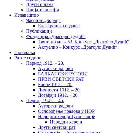
Други о нама
Пријатељи сајта
Издаваштво
Часопис „Борац“
Електронско издање
Публикације
Фондација „Драгојло Дудић“
Јавни позив – 53. Конкурс „Драгојло Дудић“
Актуелно – Конкурс „Драгојло Дудић“
Признања
Ратне године
Период 1912. – 20.
Ауторски радови
БАЛКАНСКИ РАТОВИ
ПРВИ СВЕТСКИ РАТ
Борбе 1912. – 20.
Личности 1912. – 20.
Догађаји 1912. – 20.
Период 1941. – 45.
Ауторски радови
Ослобођење градова у НОР
Народни хероји Југославије
Народни хероји
Други светски рат
Стратегије – Други светски рат