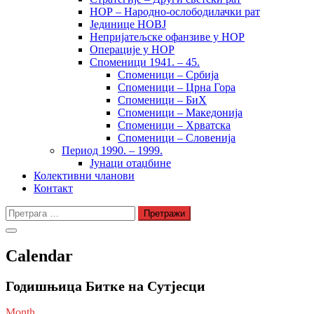
НОР – Народно-ослободилачки рат
Јединице НОВЈ
Непријатељске офанзиве у НОР
Операције у НОР
Споменици 1941. – 45.
Споменици – Србија
Споменици – Црна Гора
Споменици – БиХ
Споменици – Македонија
Споменици – Хрватска
Споменици – Словенија
Период 1990. – 1999.
Јунаци отаџбине
Колективни чланови
Контакт
Претрага
за:
Calendar
Годишњица Битке на Сутјесци
Month