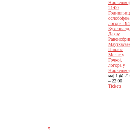
Норвешкој
21:00
Годишњиц
ослобођењ
логора 194
Бухенвалд
Дахау,
Равенсбри
Маутхаузе
Павлос
Мелас у
Грчкој,
логора у
Норвешкој
мај 1 @ 21
– 22:00
Tickets
5