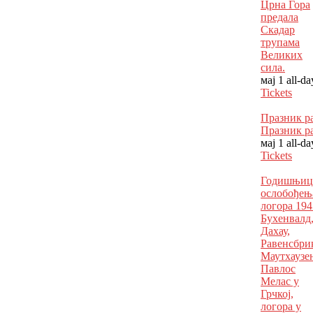
Црна Гора
предала
Скадар
трупама
Великих
сила.
мај 1
all-da
Tickets
Празник р
Празник р
мај 1
all-da
Tickets
Годишњиц
ослобођењ
логора 194
Бухенвалд
Дахау,
Равенсбри
Маутхаузе
Павлос
Мелас у
Грчкој,
логора у