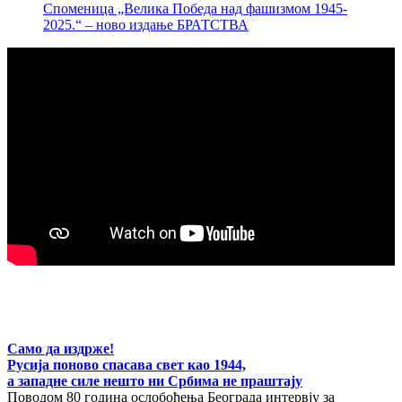
Споменица „Велика Победа над фашизмом 1945-
2025.“ – ново издање БРАТСТВА
Само да издрже!
Русија поново спасава свет као 1944,
а западне силе нешто ни Србима не праштају
Поводом 80 година ослобођења Београда интервју за