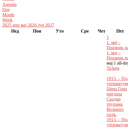
Agenda
Day
Month
Week
2025
апр
мај 2026
јун
2027
Нед
Пон
Уто
Сре
Чет
Пет
1
1. мај –
Празник р
1. мај –
Празник р
мај 1
all-da
Tickets
1913. – По
ултиматум
Црна Гора
предала
Скадар
трупама
Великих
сила.
1913. – По
ултиматум