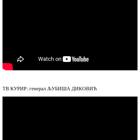
ТВ КУРИР: генерал ЉУБИША ДИКОВИЋ