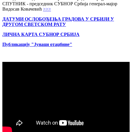
СПУТНИК - председник СУБНОР Србија генерал-мајор
Видосав Ковачевић
>>>
ДАТУМИ ОСЛОБОЂЕЊА ГРАДОВА
У СРБИЈИ У
ДРУГОМ СВЕТСКОМ РАТУ
ЛИЧНА КАРТА СУБНОР СРБИЈА
Публикацију "Јунаци отаџбине"