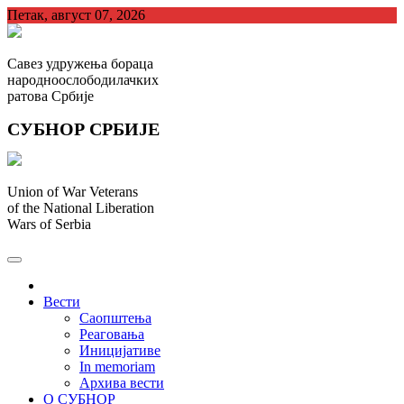
Skip
Петак, август 07, 2026
to
content
Савез удружења бораца
народноослободилачких
ратова Србије
СУБНОР СРБИЈЕ
Union of War Veterans
of the National Liberation
Wars of Serbia
СУБНОР Србијe
.
Вести
Саопштења
Реаговања
Иницијативе
In memoriam
Архива вести
О СУБНОР