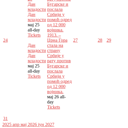
Дан
Бугарске и
младости
послала
Дан
Србији у
младости
помоћ одред
мај 25
од 12 000
all-day
војника.
Tickets
1913. –
24
Црна Гора
27
28
29
Дан
стала на
младости
страну
Дан
Србије у
младости
рату против
мај 25
Бугарске и
all-day
послала
Tickets
Србији у
помоћ одред
од 12 000
војника.
мај 26
all-
day
Tickets
31
2025
апр
мај 2026
јун
2027