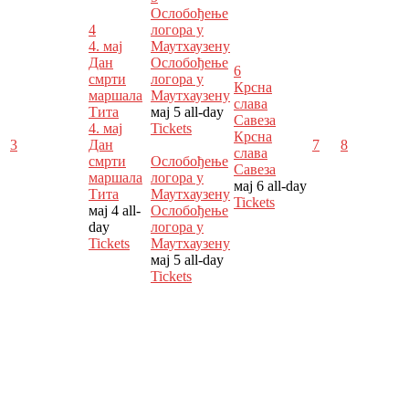
Ослобођење
4
логора у
4. мај
Маутхаузену
Дан
Ослобођење
6
смрти
логора у
Крсна
маршала
Маутхаузену
слава
Тита
мај 5
all-day
Савеза
4. мај
Tickets
Крсна
3
Дан
7
8
слава
смрти
Ослобођење
Савеза
маршала
логора у
мај 6
all-day
Тита
Маутхаузену
Tickets
мај 4
all-
Ослобођење
day
логора у
Tickets
Маутхаузену
мај 5
all-day
Tickets