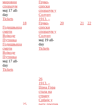
мировни
Грчко-
споразум
српски
мај 17
all-
споразум у
day
Солуну
Tickets
1913. –
18
Грчко-
20
21
22
Годишњица
српски
смрти
споразум у
Војводе
Солуну
Путника
мај 19
all-
Годишњица
day
смрти
Tickets
Војводе
Путника
мај 17
all-
day
Tickets
26
1913. –
Црна Гора
стала на
страну
Србије у
25
рату против