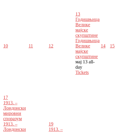
13
Годишњица
Велике
мајске
скупштине
Годишњица
10
11
12
Велике
14
15
мајске
скупштине
мај 13
all-
day
Tickets
17
1913. –
Лондонски
мировни
споразум
1913. –
19
Лондонски
1913. –