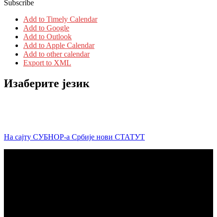
Subscribe
Add to Timely Calendar
Add to Google
Add to Outlook
Add to Apple Calendar
Add to other calendar
Export to XML
Изаберите језик
На сајту СУБНОР-а Србије нови СТАТУТ