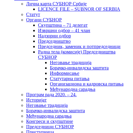
Лична карта СУБНОР Србије
LICENCE FILE – SUBNOR OF SERBIA
Статут
Органи СУБНОР
Скупштина – 71 делегат
Извршни одбор – 41 члан
Надзорни одбор
Председништво
Председник, заменик и потпредседници
Радна тела (комисије) Председништва
СУБНОР
Неговање традиција
Борачко-инвалидска заштита
Информисање
Статутарна питања
Организациона и кадровска питања
Међународна сарадња
Програм рада 2020. – 24.
Историјат
Неговање традиција
Борачко-инвалидска заштита
Међународна сарадња
Конгреси и скупштине
Председници СУБНОР
Приступница