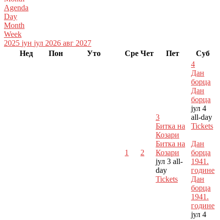
Agenda
Day
Month
Week
2025
јун
јул 2026
авг
2027
Нед
Пон
Уто
Сре
Чет
Пет
Суб
4
Дан
борца
Дан
борца
јул 4
3
all-day
Битка на
Tickets
Козари
Битка на
Дан
1
2
Козари
борца
јул 3
all-
1941.
day
године
Tickets
Дан
борца
1941.
године
јул 4