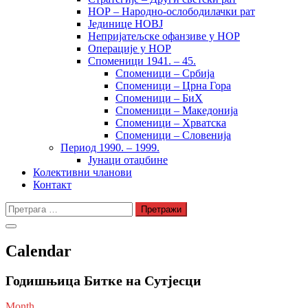
НОР – Народно-ослободилачки рат
Јединице НОВЈ
Непријатељске офанзиве у НОР
Операције у НОР
Споменици 1941. – 45.
Споменици – Србија
Споменици – Црна Гора
Споменици – БиХ
Споменици – Македонија
Споменици – Хрватска
Споменици – Словенија
Период 1990. – 1999.
Јунаци отаџбине
Колективни чланови
Контакт
Претрага
за:
Calendar
Годишњица Битке на Сутјесци
Month