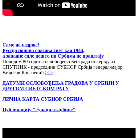
Само да издрже!
Русија поново спасава свет као 1944,
а западне силе нешто ни Србима не праштају
Поводом 80 година ослобођења Београда интервју за
СПУТНИК - председник СУБНОР Србија генерал-мајор
Видосав Ковачевић
>>>
ДАТУМИ ОСЛОБОЂЕЊА ГРАДОВА
У СРБИЈИ У
ДРУГОМ СВЕТСКОМ РАТУ
ЛИЧНА КАРТА СУБНОР СРБИЈА
Публикацију "Јунаци отаџбине"