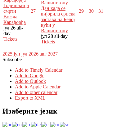
Вашингтону
Годишњица
Дан када се
смрти
27
29
30
31
вијорила српска
Вожда
застава на Белој
Карађорђа
кући у
јул 26
all-
Вашингтону
day
јул 28
all-day
Tickets
Tickets
2025
јун
јул 2026
авг
2027
Subscribe
Add to Timely Calendar
Add to Google
Add to Outlook
Add to Apple Calendar
Add to other calendar
Export to XML
Изаберите језик