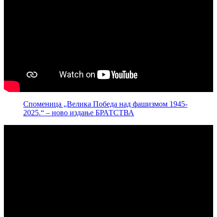
Споменица „Велика Победа над фашизмом 1945-
2025.“ – ново издање БРАТСТВА