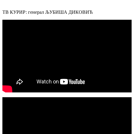
ТВ КУРИР: генерал ЉУБИША ДИКОВИЋ