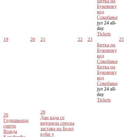
Битка на
Буковику
код
Сокобање
јул 24
all-
day
Tickets
19
20
21
22
23
25
Битка на
Буковику
код
Сокобање
Битка на
Буковику
код
Сокобање
јул 24
all-
day
Tickets
28
26
Дан када се
Годишњица
вијорила српска
смрти
застава на Белој
Вожда
кући у
Карађорђа