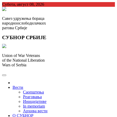
Skip
Субота, август 08, 2026
to
content
Савез удружења бораца
народноослободилачких
ратова Србије
СУБНОР СРБИЈЕ
Union of War Veterans
of the National Liberation
Wars of Serbia
СУБНОР Србијe
.
Вести
Саопштења
Реаговања
Иницијативе
In memoriam
Архива вести
О СУБНОР