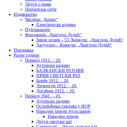
Други о нама
Пријатељи сајта
Издаваштво
Часопис „Борац“
Електронско издање
Публикације
Фондација „Драгојло Дудић“
Јавни позив – 53. Конкурс „Драгојло Дудић“
Актуелно – Конкурс „Драгојло Дудић“
Признања
Ратне године
Период 1912. – 20.
Ауторски радови
БАЛКАНСКИ РАТОВИ
ПРВИ СВЕТСКИ РАТ
Борбе 1912. – 20.
Личности 1912. – 20.
Догађаји 1912. – 20.
Период 1941. – 45.
Ауторски радови
Ослобођење градова у НОР
Народни хероји Југославије
Народни хероји
Други светски рат
Стратегије – Други светски рат