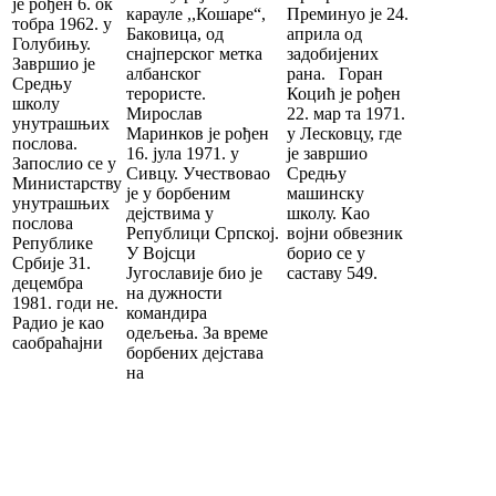
је рођен 6. ок
карауле ,,Кошаре“,
Преминуо је 24.
тобра 1962. у
Баковица, од
априла од
Голубињу.
снајперског метка
задобијених
Завршио је
албанског
рана. Горан
Средњу
терористе.
Коцић је рођен
школу
Мирослав
22. мар та 1971.
унутрашњих
Маринков је рођен
у Лесковцу, где
послова.
16. јула 1971. у
је завршио
Запослио се у
Сивцу. Учествовао
Средњу
Министарству
је у борбеним
машинску
унутрашњих
дејствима у
школу. Као
послова
Републици Српској.
војни обвезник
Републике
У Војсци
борио се у
Србије 31.
Југославије био је
саставу 549.
децембра
на дужности
1981. годи не.
командира
Радио је као
одељења. За време
саобраћајни
борбених дејстава
на