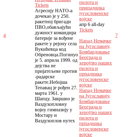
пилота и
Tickets
припадника
Агресију НАТО-а
југословенске
дочекао је у 250.
војске
ракетној бригади
апр 6
all-day
ПВО,обављајући
Tickets
дужност командира
4
7
батерије за вођене
Напад Немачке
ракете у рејону села
на Југославију,
Вукићевца код
Бомбардовање
Обреновца.Погинуо
Београда и
је 5. априла 1999. од
херојтво наших
дејства не
пилота и
пријатељеве против
прпадника
-радарске
југословенске
ракете.Небојша
војске
Тепавац је рођен 27.
Напад Немачке
марта 1961. у
на Југославију,
Шапцу. Завршио је
Бомбардовање
Ваздухопловну
Београда и
војну гимназију у
херојтво наших
Мостару и
пилота и
Ваздухоплов нутех
прпадника
југословенске
војске