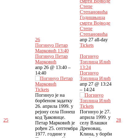
смрти Војводе
Степе
Степановића
Годишњица
смрти Војводе
Степе
Степановића
26
апр 27
all-day
Погинуо Петар
Tickets
Марковић
13:40
Погинуо Петар
Погинуо
Марковић
Топлица Илић
апр 26 @ 13:40 –
13:24
14:40
Погинуо
Топлица Илић
апр 27 @ 13:24
Tickets
– 14:24
Погинуо је на
борбеном задатку
26. априла 1999. у
Tickets
рејону села Понеш
Погинуо је 27.
код Ђаковице.
априла 1999. у
25
28
Петар Марковић је
селу Влашки
рођен 25. септембра
Дреновац,
1977. године у
Клина, у борби