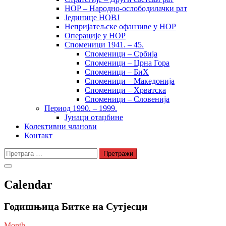
НОР – Народно-ослободилачки рат
Јединице НОВЈ
Непријатељске офанзиве у НОР
Операције у НОР
Споменици 1941. – 45.
Споменици – Србија
Споменици – Црна Гора
Споменици – БиХ
Споменици – Македонија
Споменици – Хрватска
Споменици – Словенија
Период 1990. – 1999.
Јунаци отаџбине
Колективни чланови
Контакт
Претрага
за:
Calendar
Годишњица Битке на Сутјесци
Month