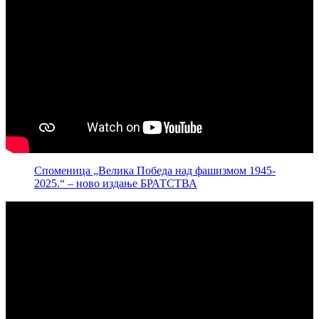
Споменица „Велика Победа над фашизмом 1945-
2025.“ – ново издање БРАТСТВА