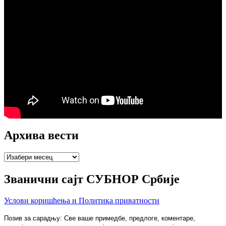
Архива вести
Архива
вести
Званични сајт СУБНОР Србије
Услови коришћења и Политика приватности
Позив за сарадњу: Све ваше примедбе, предлоге, коментаре,