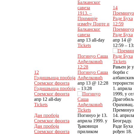
Балканског
савеза
14
1913. –
Преминуо
Примирје
Раде Буха
између Порте и
12:59
Балканског
Преминуо
савеза
Раде Буха
апр 13
all-day
апр 14 @
Tickets
12:59 – 13
Погинуо Саша
Анђелковић
Tickets
12:28
Рањен је у
12
Погинуо Саша
борби с
Годишњица пробоја
Анђелковић
албански
Сремског фронта
апр 13 @ 12:28
терорист
Годишњица пробоја
– 13:28
1. априла
Сремског фронта
1999, у се
апр 12
all-day
Драгобиљ
Tickets
Ораховац.
Tickets
Преминуо 
Дан пробоја
Погинуо је 13.
14. априла
Сремског фронта
априла 1999. у
Београду.
Дан пробоја
Ђаковици
Раде Буха 
Сремског фронта
приликом
рођен 18.