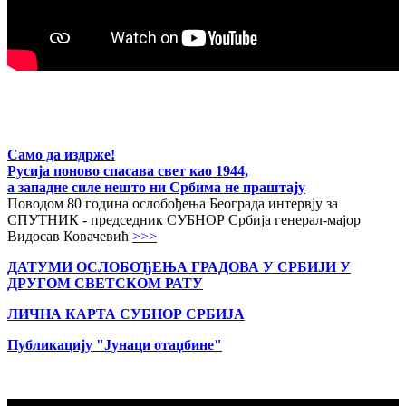
Само да издрже!
Русија поново спасава свет као 1944,
а западне силе нешто ни Србима не праштају
Поводом 80 година ослобођења Београда интервју за
СПУТНИК - председник СУБНОР Србија генерал-мајор
Видосав Ковачевић
>>>
ДАТУМИ ОСЛОБОЂЕЊА ГРАДОВА
У СРБИЈИ У
ДРУГОМ СВЕТСКОМ РАТУ
ЛИЧНА КАРТА СУБНОР СРБИЈА
Публикацију "Јунаци отаџбине"