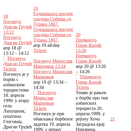
19
Годишњица предаје
18
градова Србима од
Погинуо
Турака 1867.
Драган Грујић
Годишњица предаје
13:12
градова Србима од
20
Погинуо
Турака 1867.
Преминуо
Драган Грујић
апр 19
all-day
Горан Коцић
апр 18 @
Tickets
13:26
13:12 – 14:12
Преминуо
Погинуо Мирослав
Горан Коцић
Маринков
13:34
апр 20 @ 13:26
Tickets
Погинуо Мирослав
– 14:26
Погинуо је у
Маринков
борби с
апр 19 @ 13:34 –
албанским
14:34
Tickets
терористима
Тешко је рањен
18. априла
у борби про тив
1999. у атару
албанских
села
Tickets
терориста 20.
Лапушник,
Погинуо је при
априла 1999. у
општина
обављању борбеног
рејону Хоча
21
Глоговац.
задатка 19. априла
Заградска крај
Драган Грујић
1999. у рејону
Призрена.