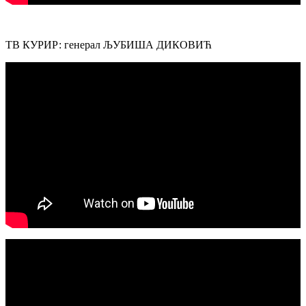
ТВ КУРИР: генерал ЉУБИША ДИКОВИЋ