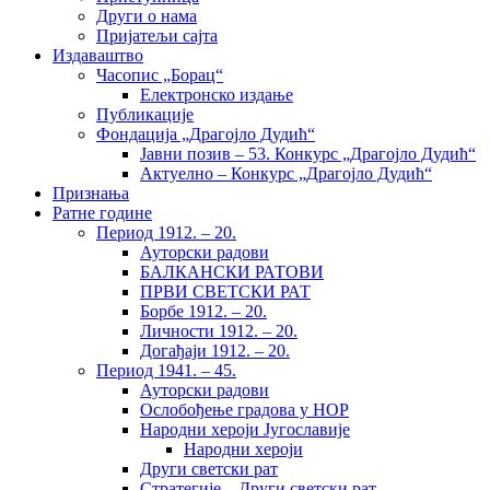
Други о нама
Пријатељи сајта
Издаваштво
Часопис „Борац“
Електронско издање
Публикације
Фондација „Драгојло Дудић“
Јавни позив – 53. Конкурс „Драгојло Дудић“
Актуелно – Конкурс „Драгојло Дудић“
Признања
Ратне године
Период 1912. – 20.
Ауторски радови
БАЛКАНСКИ РАТОВИ
ПРВИ СВЕТСКИ РАТ
Борбе 1912. – 20.
Личности 1912. – 20.
Догађаји 1912. – 20.
Период 1941. – 45.
Ауторски радови
Ослобођење градова у НОР
Народни хероји Југославије
Народни хероји
Други светски рат
Стратегије – Други светски рат