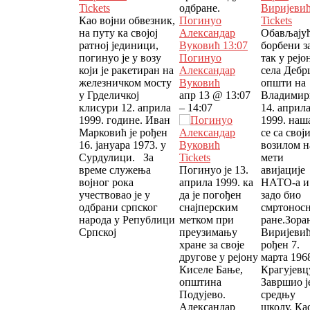
Tickets
одбране.
Као војни обвезник,
Погинуо
Tickets
на путу ка својој
Александар
Обављају
ратној јединици,
Вуковић
13:07
борбени з
погинуо је у возу
Погинуо
так у рејо
који је ракетиран на
Александар
села Дебр
железничком мосту
Вуковић
општи на
у Грделичкој
апр 13 @ 13:07
Владимир
клисури 12. априла
– 14:07
14. април
1999. године. Иван
1999. наш
Марковић је рођен
се са свој
16. јануара 1973. у
возилом н
Сурдулици. За
Tickets
мети
време служења
Погинуо је 13.
авијације
војног рока
априла 1999. ка
НАТО-а и
учествовао је у
да је погођен
задо био
одбрани српског
снајперским
смртонос
народа у Републици
метком при
ране.Зора
Српској
преузимању
Виријевић
хране за своје
рођен 7.
другове у рејону
марта 1968
Киселе Бање,
Крагујевц
општина
Завршио ј
Подујево.
средњу
Александар
школу. Ка