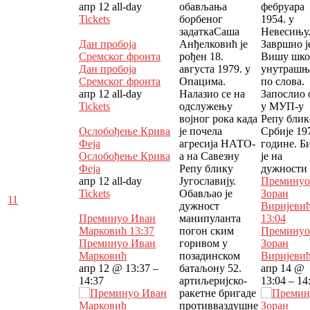
апр 12
all-day
обављања
фебруapa
Tickets
борбеног
1954. у
задаткаСаша
Невесињу
Дан пробоја
Анђелковић је
Завршио ј
Сремског фронта
рођен 18.
Вишу шко
Дан пробоја
августа 1979. у
унутрашњ
Сремског фронта
Опацима.
по слова.
апр 12
all-day
Налазио се на
Запослио 
Tickets
одслужењу
у МУП-у
војног рока када
Репу блик
Ослобођење Крива
је почела
Србије 19
Феја
агресија НАТО-
године. Б
Ослобођење Крива
а на Савезну
је на
Феја
Репу блику
дужности
апр 12
all-day
Југославију.
Преминуо
Tickets
Обављао је
Зоран
11
дужност
Виријеви
Преминуо Иван
манипуланта
13:04
Марковић
13:37
погон ским
Преминуо
Преминуо Иван
горивом у
Зоран
Марковић
позадинском
Виријеви
апр 12 @ 13:37 –
батаљону 52.
апр 14 @
14:37
артиљеријско-
13:04 – 14
ракетне бригаде
противваздушне