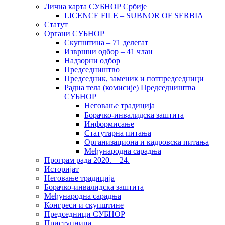
Лична карта СУБНОР Србије
LICENCE FILE – SUBNOR OF SERBIA
Статут
Органи СУБНОР
Скупштина – 71 делегат
Извршни одбор – 41 члан
Надзорни одбор
Председништво
Председник, заменик и потпредседници
Радна тела (комисије) Председништва
СУБНОР
Неговање традиција
Борачко-инвалидска заштита
Информисање
Статутарна питања
Организациона и кадровска питања
Међународна сарадња
Програм рада 2020. – 24.
Историјат
Неговање традиција
Борачко-инвалидска заштита
Међународна сарадња
Конгреси и скупштине
Председници СУБНОР
Приступница