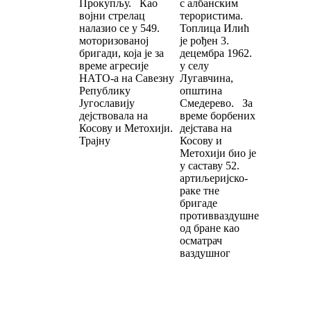
Прокупљу. Као
с албанским
војни стрелац
терористима.
налазио се у 549.
Топлица Илић
моторизованој
је рођен 3.
бригади, која је за
децембра 1962.
време агресије
у селу
НАТО-а на Савезну
Лугавчина,
Републику
општина
Југославију
Смедерево. За
дејствовала на
време борбених
Косову и Метохији.
дејстава на
Трајну
Косову и
Метохији био је
у саставу 52.
артиљеријско-
раке тне
бригаде
противваздушне
од бране као
осматрач
ваздушног