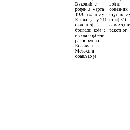
Вуковић је
војни
рођен 3. марта
обвезник
1979. године у
ступио је 
Краљеву. у 211.
строј 310.
оклопној
самоходн
бригади, која је
ракетног
имала борбени
распоред на
Косову и
Метохији,
обављао је