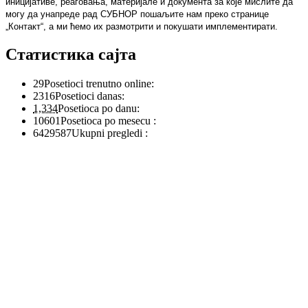
иницијативе, реаговања, материјале и документа за које мислите да
могу да унапреде рад СУБНОР пошаљите нам преко странице
„Контакт“, а ми ћемо их размотрити и покушати имплементирати.
Статистика сајта
29
Posetioci trenutno online:
2316
Posetioci danas:
1,334
Posetioca po danu:
10601
Posetioca po mesecu :
6429587
Ukupni pregledi :