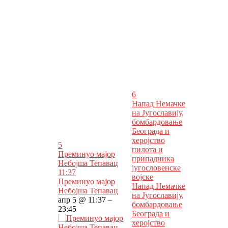
6
Напад Немачке
на Југославију,
бомбардовање
Београда и
херојство
5
пилота и
Преминуо мајор
припадника
Небојша Тепавац
југословенске
11:37
војске
Преминуо мајор
Напад Немачке
Небојша Тепавац
на Југославију,
апр 5 @ 11:37 –
бомбардовање
23:45
Београда и
херојство