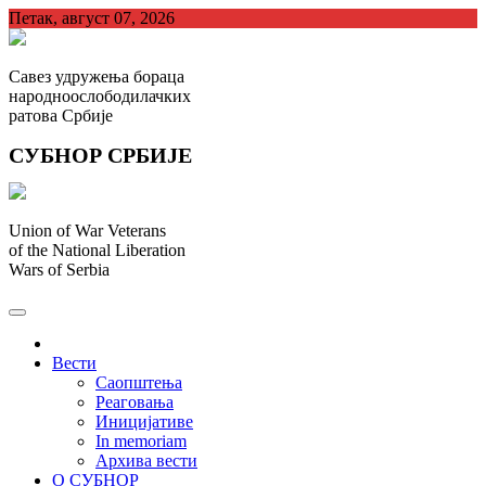
Skip
Петак, август 07, 2026
to
content
Савез удружења бораца
народноослободилачких
ратова Србије
СУБНОР СРБИЈЕ
Union of War Veterans
of the National Liberation
Wars of Serbia
СУБНОР Србијe
.
Вести
Саопштења
Реаговања
Иницијативе
In memoriam
Архива вести
О СУБНОР