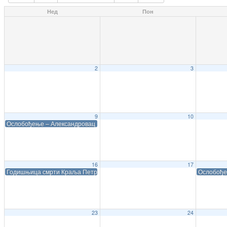
Нед
Пон
2
3
9
10
Ослобођење – Александровац
16
17
Годишњица смрти Краља Петра I
Ослобође
23
24