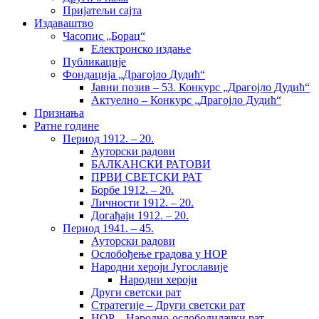
Пријатељи сајта
Издаваштво
Часопис „Борац“
Електронско издање
Публикације
Фондација „Драгојло Дудић“
Јавни позив – 53. Конкурс „Драгојло Дудић“
Актуелно – Конкурс „Драгојло Дудић“
Признања
Ратне године
Период 1912. – 20.
Ауторски радови
БАЛКАНСКИ РАТОВИ
ПРВИ СВЕТСКИ РАТ
Борбе 1912. – 20.
Личности 1912. – 20.
Догађаји 1912. – 20.
Период 1941. – 45.
Ауторски радови
Ослобођење градова у НОР
Народни хероји Југославије
Народни хероји
Други светски рат
Стратегије – Други светски рат
НОР – Народно-ослободилачки рат