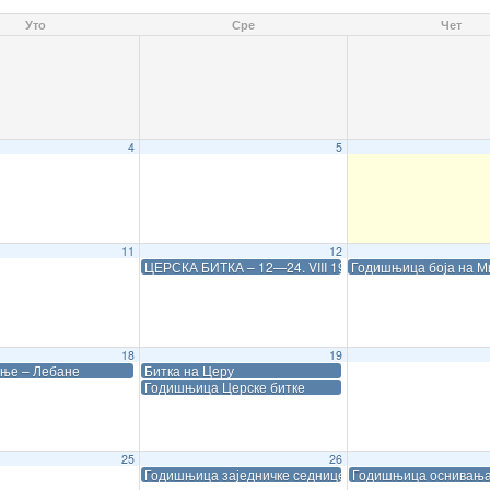
Уто
Сре
Чет
4
5
11
12
ЦЕРСКА БИТКА – 12—24. VIII 1914.
Годишњица боја на 
18
19
ње – Лебане
Битка на Церу
Годишњица Церске битке
25
26
Годишњица заједничке седнице Владе и Врховне кома
Годишњица оснивања