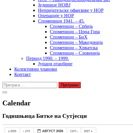
Јединице НОВЈ
Непријатељске офанзиве у НОР
Операције у НОР
Споменици 1941. – 45.
Споменици – Србија
Споменици – Црна Гора
Споменици – БиХ
Споменици – Македонија
Споменици – Хрватска
Споменици – Словенија
Период 1990. – 1999.
Јунаци отаџбине
Колективни чланови
Контакт
Претрага
за:
Calendar
Годишњица Битке на Сутјесци
АВГУСТ 2026
2025
ЈУЛ
СЕП
2027