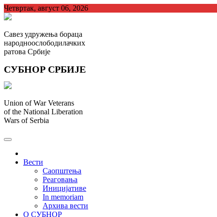
Skip
Четвртак, август 06, 2026
to
content
Савез удружења бораца
народноослободилачких
ратова Србије
СУБНОР СРБИЈЕ
Union of War Veterans
of the National Liberation
Wars of Serbia
СУБНОР Србијe
.
Вести
Саопштења
Реаговања
Иницијативе
In memoriam
Архива вести
О СУБНОР