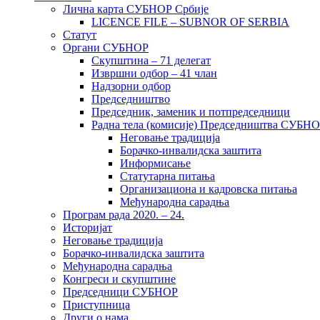
Лична карта СУБНОР Србије
LICENCE FILE – SUBNOR OF SERBIA
Статут
Органи СУБНОР
Скупштина – 71 делегат
Извршни одбор – 41 члан
Надзорни одбор
Председништво
Председник, заменик и потпредседници
Радна тела (комисије) Председништва СУБН
Неговање традиција
Борачко-инвалидска заштита
Информисање
Статутарна питања
Организациона и кадровска питања
Међународна сарадња
Програм рада 2020. – 24.
Историјат
Неговање традиција
Борачко-инвалидска заштита
Међународна сарадња
Конгреси и скупштине
Председници СУБНОР
Приступница
Други о нама