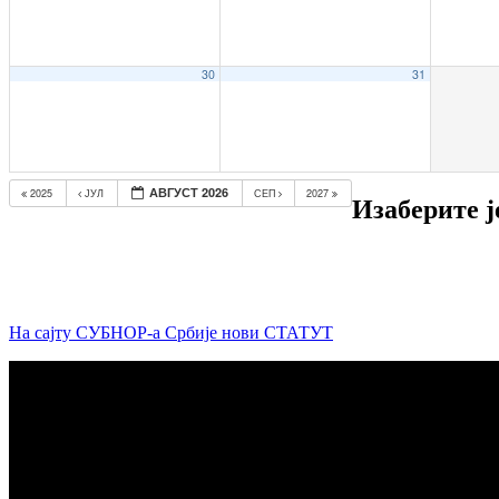
30
31
АВГУСТ 2026
2025
ЈУЛ
СЕП
2027
Изаберите ј
На сајту СУБНОР-а Србије нови СТАТУТ