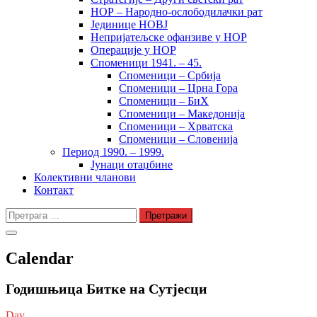
НОР – Народно-ослободилачки рат
Јединице НОВЈ
Непријатељске офанзиве у НОР
Операције у НОР
Споменици 1941. – 45.
Споменици – Србија
Споменици – Црна Гора
Споменици – БиХ
Споменици – Македонија
Споменици – Хрватска
Споменици – Словенија
Период 1990. – 1999.
Јунаци отаџбине
Колективни чланови
Контакт
Претрага
за:
Calendar
Годишњица Битке на Сутјесци
Day