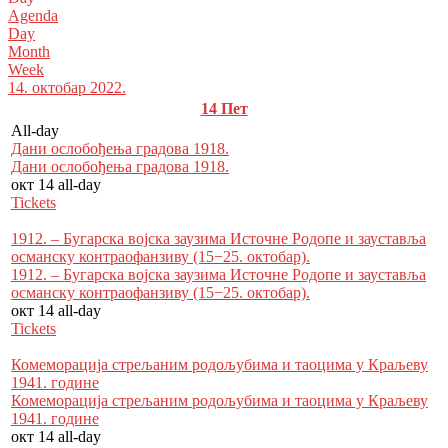
Agenda
Day
Month
Week
14. октобар 2022.
14
Пет
All-day
Дани ослобођења градова 1918.
Дани ослобођења градова 1918.
окт 14
all-day
Tickets
1912. – Бугарска војска заузима Источне Родопе и зауставља
османску контраофанзиву (15−25. октобар).
1912. – Бугарска војска заузима Источне Родопе и зауставља
османску контраофанзиву (15−25. октобар).
окт 14
all-day
Tickets
Комеморација стрељаним родољубима и таоцима у Кра­љеву
1941. године
Комеморација стрељаним родољубима и таоцима у Кра­љеву
1941. године
окт 14
all-day