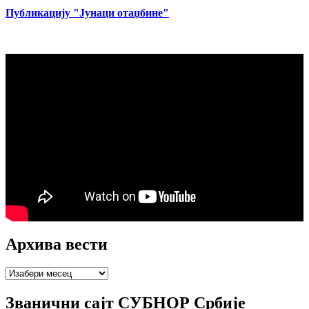
Публикацију "Јунаци отаџбине"
Архива вести
Архива
вести
Званични сајт СУБНОР Србије