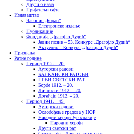
Други о нама
Пријатељи сајта
Издаваштво
Часопис „Борац“
Електронско издање
Публикације
Фондација „Драгојло Дудић“
Јавни позив – 53. Конкурс „Драгојло Дудић“
Актуелно – Конкурс „Драгојло Дудић“
Признања
Ратне године
Период 1912. – 20.
Ауторски радови
БАЛКАНСКИ РАТОВИ
ПРВИ СВЕТСКИ РАТ
Борбе 1912. – 20.
Личности 1912. – 20.
Догађаји 1912. – 20.
Период 1941. – 45.
Ауторски радови
Ослобођење градова у НОР
Народни хероји Југославије
Народни хероји
Други светски рат
Стратегије – Други светски рат