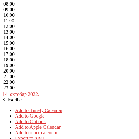
08:00
09:00
10:00
11:00
12:00
13:00
14:00
15:00
16:00
17:00
18:00
19:00
20:00
21:00
22:00
23:00
14. октобар 2022.
Subscribe
Add to Timely Calendar
Add to Google
Add to Outlook
Add to Apple Calendar
Add to other calendar
Export to XML