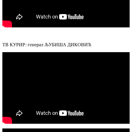
ТВ КУРИР: генерал ЉУБИША ДИКОВИЋ