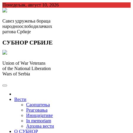
Skip
Понедељак, август 10, 2026
to
content
Савез удружења бораца
народноослободилачких
ратова Србије
СУБНОР СРБИЈЕ
Union of War Veterans
of the National Liberation
Wars of Serbia
СУБНОР Србијe
.
Вести
Саопштења
Реаговања
Иницијативе
In memoriam
Архива вести
О СУБНОР