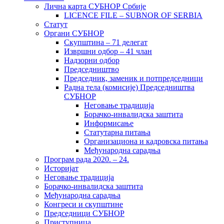
Лична карта СУБНОР Србије
LICENCE FILE – SUBNOR OF SERBIA
Статут
Органи СУБНОР
Скупштина – 71 делегат
Извршни одбор – 41 члан
Надзорни одбор
Председништво
Председник, заменик и потпредседници
Радна тела (комисије) Председништва
СУБНОР
Неговање традиција
Борачко-инвалидска заштита
Информисање
Статутарна питања
Организациона и кадровска питања
Међународна сарадња
Програм рада 2020. – 24.
Историјат
Неговање традиција
Борачко-инвалидска заштита
Међународна сарадња
Конгреси и скупштине
Председници СУБНОР
Приступница