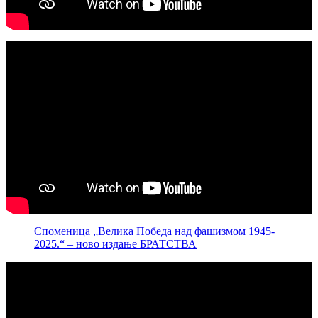
Споменица „Велика Победа над фашизмом 1945-
2025.“ – ново издање БРАТСТВА