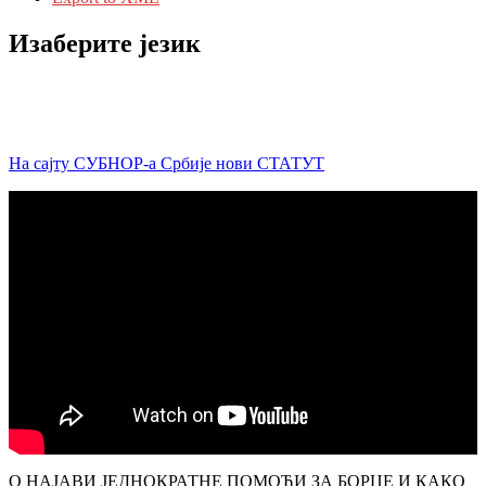
Изаберите језик
На сајту СУБНОР-а Србије нови СТАТУТ
О НАЈАВИ ЈЕДНОКРАТНЕ ПОМОЋИ ЗА БОРЦЕ И КАКО