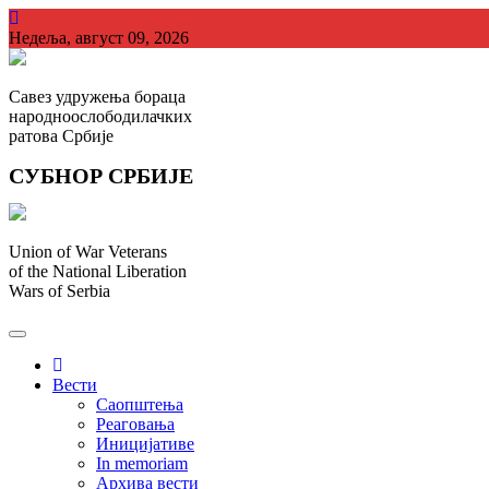
Skip
to
Недеља, август 09, 2026
content
Савез удружења бораца
народноослободилачких
ратова Србије
СУБНОР СРБИЈЕ
Union of War Veterans
of the National Liberation
Wars of Serbia
СУБНОР Србијe
.
Вести
Саопштења
Реаговања
Иницијативе
In memoriam
Архива вести