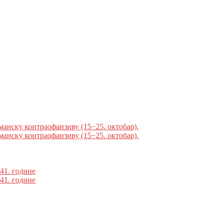
сманску контраофанзиву (15−25. октобар).
сманску контраофанзиву (15−25. октобар).
41. године
41. године