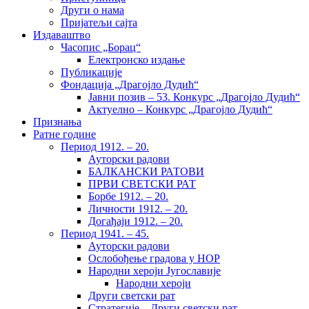
Други о нама
Пријатељи сајта
Издаваштво
Часопис „Борац“
Електронско издање
Публикације
Фондација „Драгојло Дудић“
Јавни позив – 53. Конкурс „Драгојло Дудић“
Актуелно – Конкурс „Драгојло Дудић“
Признања
Ратне године
Период 1912. – 20.
Ауторски радови
БАЛКАНСКИ РАТОВИ
ПРВИ СВЕТСКИ РАТ
Борбе 1912. – 20.
Личности 1912. – 20.
Догађаји 1912. – 20.
Период 1941. – 45.
Ауторски радови
Ослобођење градова у НОР
Народни хероји Југославије
Народни хероји
Други светски рат
Стратегије – Други светски рат