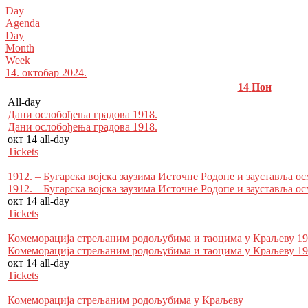
Day
Agenda
Day
Month
Week
14. октобар 2024.
14
Пон
All-day
Дани ослобођења градова 1918.
Дани ослобођења градова 1918.
окт 14
all-day
Tickets
1912. – Бугарска војска заузима Источне Родопе и зауставља о
1912. – Бугарска војска заузима Источне Родопе и зауставља о
окт 14
all-day
Tickets
Комеморација стрељаним родољубима и таоцима у Кра­љеву 19
Комеморација стрељаним родољубима и таоцима у Кра­љеву 19
окт 14
all-day
Tickets
Комеморација стрељаним родољубима у Краљеву