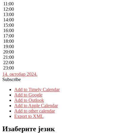
11:00
12:00
13:00
14:00
15:00
16:00
17:00
18:00
19:00
20:00
21:00
22:00
23:00
14. октобар 2024.
Subscribe
Add to Timely Calendar
Add to Google
Add to Outlook
Add to Apple Calendar
Add to other calendar
Export to XML
Изаберите језик