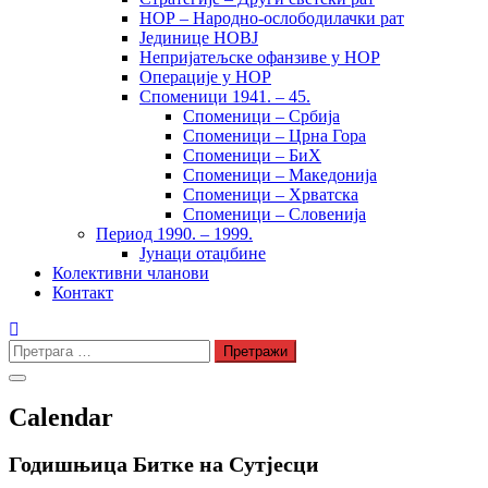
НОР – Народно-ослободилачки рат
Јединице НОВЈ
Непријатељске офанзиве у НОР
Операције у НОР
Споменици 1941. – 45.
Споменици – Србија
Споменици – Црна Гора
Споменици – БиХ
Споменици – Македонија
Споменици – Хрватска
Споменици – Словенија
Период 1990. – 1999.
Јунаци отаџбине
Колективни чланови
Контакт
Претрага
за:
Calendar
Годишњица Битке на Сутјесци