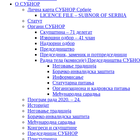
О СУБНОР
Лична карта СУБНОР Србије
LICENCE FILE – SUBNOR OF SERBIA
Статут
Органи СУБНОР
Скупштина – 71 делегат
Извршни одбор – 41 члан
Надзорни одбор
Председништво
Председник, заменик и потпредседници
Радна тела (комисије) Председништва СУБН
Неговање традиција
Борачко-инвалидска заштита
Информисање
Статутарна питања
Организациона и кадровска питања
Међународна сарадња
Програм рада 2020. – 24.
Историјат
Неговање традиција
Борачко-инвалидска заштита
Међународна сарадња
Конгреси и скупштине
Председници СУБНОР
Приступница