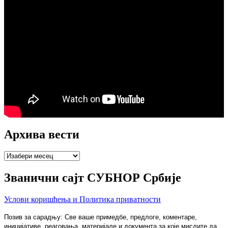
Архива вести
Архива
вести
Званични сајт СУБНОР Србије
Услови коришћења и Политика приватности
Позив за сарадњу: Све ваше примедбе, предлоге, коментаре,
иницијативе, реаговања, материјале и документа за које мислите да