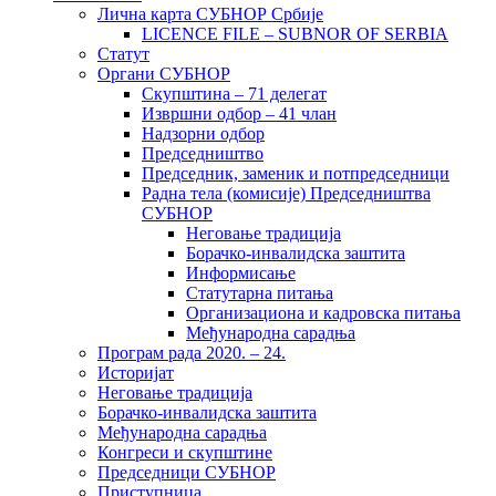
Лична карта СУБНОР Србије
LICENCE FILE – SUBNOR OF SERBIA
Статут
Органи СУБНОР
Скупштина – 71 делегат
Извршни одбор – 41 члан
Надзорни одбор
Председништво
Председник, заменик и потпредседници
Радна тела (комисије) Председништва
СУБНОР
Неговање традиција
Борачко-инвалидска заштита
Информисање
Статутарна питања
Организациона и кадровска питања
Међународна сарадња
Програм рада 2020. – 24.
Историјат
Неговање традиција
Борачко-инвалидска заштита
Међународна сарадња
Конгреси и скупштине
Председници СУБНОР
Приступница