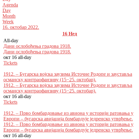
Agenda
Day
Month
Week
16. октобар 2022.
16
Нед
All-day
Дани ослобођења градова 1918.
Дани ослобођења градова 1918.
окт 16
all-day
Tickets
1912. – Бугарска војска заузима Источне Родопе и зауставља
османску контраофанзиву (15−25. октобар).
1912. – Бугарска војска заузима Источне Родопе и зауставља
османску контраофанзиву (15−25. октобар).
окт 16
all-day
Tickets
1912. – Прво бомбардовање из авиона у историји ратовања у
Европи – бугарска авијација бомбардује једренско утврђење.
1912. – Прво бомбардовање из авиона у историји ратовања у
Европи – бугарска авијација бомбардује једренско утврђење.
окт 16
all-day