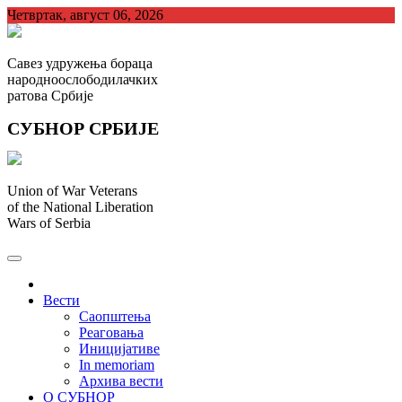
Skip
Четвртак, август 06, 2026
to
content
Савез удружења бораца
народноослободилачких
ратова Србије
СУБНОР СРБИЈЕ
Union of War Veterans
of the National Liberation
Wars of Serbia
СУБНОР Србијe
.
Вести
Саопштења
Реаговања
Иницијативе
In memoriam
Архива вести
О СУБНОР