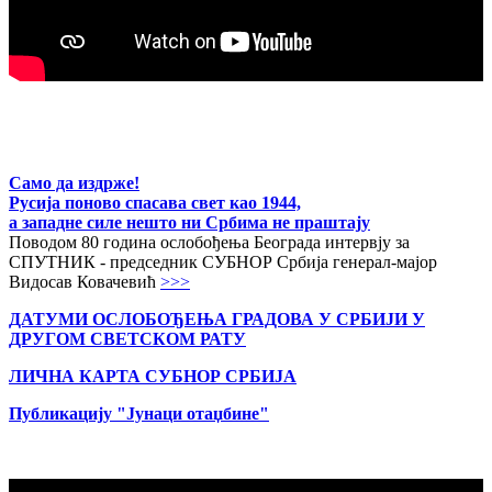
Само да издрже!
Русија поново спасава свет као 1944,
а западне силе нешто ни Србима не праштају
Поводом 80 година ослобођења Београда интервју за
СПУТНИК - председник СУБНОР Србија генерал-мајор
Видосав Ковачевић
>>>
ДАТУМИ ОСЛОБОЂЕЊА ГРАДОВА
У СРБИЈИ У
ДРУГОМ СВЕТСКОМ РАТУ
ЛИЧНА КАРТА СУБНОР СРБИЈА
Публикацију "Јунаци отаџбине"