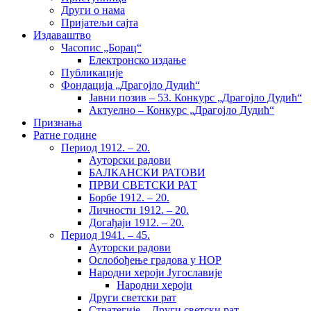
Други о нама
Пријатељи сајта
Издаваштво
Часопис „Борац“
Електронско издање
Публикације
Фондација „Драгојло Дудић“
Јавни позив – 53. Конкурс „Драгојло Дудић“
Актуелно – Конкурс „Драгојло Дудић“
Признања
Ратне године
Период 1912. – 20.
Ауторски радови
БАЛКАНСКИ РАТОВИ
ПРВИ СВЕТСКИ РАТ
Борбе 1912. – 20.
Личности 1912. – 20.
Догађаји 1912. – 20.
Период 1941. – 45.
Ауторски радови
Ослобођење градова у НОР
Народни хероји Југославије
Народни хероји
Други светски рат
Стратегије – Други светски рат