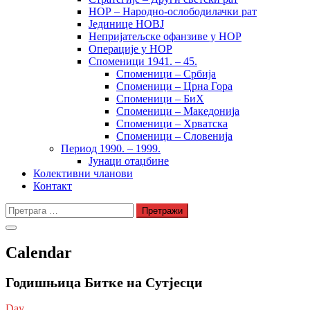
НОР – Народно-ослободилачки рат
Јединице НОВЈ
Непријатељске офанзиве у НОР
Операције у НОР
Споменици 1941. – 45.
Споменици – Србија
Споменици – Црна Гора
Споменици – БиХ
Споменици – Македонија
Споменици – Хрватска
Споменици – Словенија
Период 1990. – 1999.
Јунаци отаџбине
Колективни чланови
Контакт
Претрага
за:
Calendar
Годишњица Битке на Сутјесци
Day