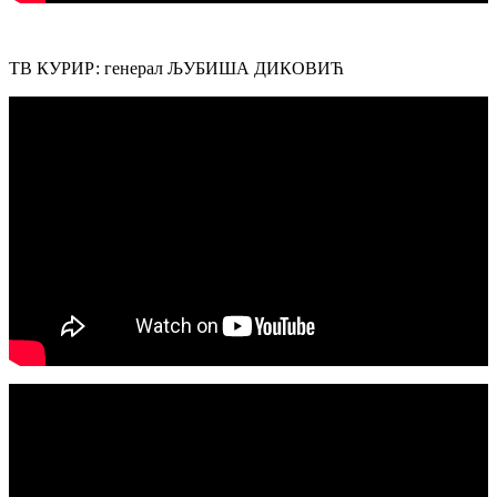
ТВ КУРИР: генерал ЉУБИША ДИКОВИЋ