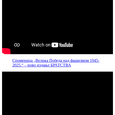
Споменица „Велика Победа над фашизмом 1945-
2025.“ – ново издање БРАТСТВА