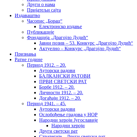
Други о нама
Пријатељи сајта
Издаваштво
Часопис „Борац“
Електронско издање
Публикације
Фондација „Драгојло Дудић“
Јавни позив – 53. Конкурс „Драгојло Дудић“
Актуелно – Конкурс „Драгојло Дудић“
Признања
Ратне године
Период 1912. – 20.
Ауторски радови
БАЛКАНСКИ РАТОВИ
ПРВИ СВЕТСКИ РАТ
Борбе 1912. – 20.
Личности 1912. – 20.
Догађаји 1912. – 20.
Период 1941. – 45.
Ауторски радови
Ослобођење градова у НОР
Народни хероји Југославије
Народни хероји
Други светски рат
Стратегије – Други светски рат