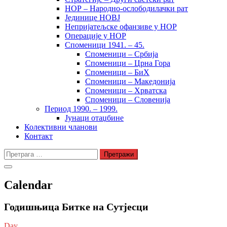
НОР – Народно-ослободилачки рат
Јединице НОВЈ
Непријатељске офанзиве у НОР
Операције у НОР
Споменици 1941. – 45.
Споменици – Србија
Споменици – Црна Гора
Споменици – БиХ
Споменици – Македонија
Споменици – Хрватска
Споменици – Словенија
Период 1990. – 1999.
Јунаци отаџбине
Колективни чланови
Контакт
Претрага
за:
Calendar
Годишњица Битке на Сутјесци
Day