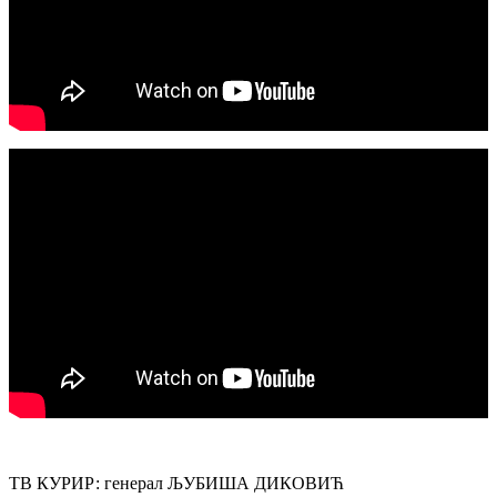
ТВ КУРИР: генерал ЉУБИША ДИКОВИЋ