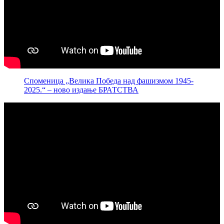
Споменица „Велика Победа над фашизмом 1945-
2025.“ – ново издање БРАТСТВА