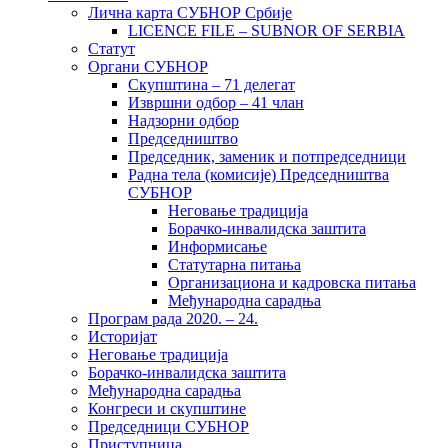
Лична карта СУБНОР Србије
LICENCE FILE – SUBNOR OF SERBIA
Статут
Органи СУБНОР
Скупштина – 71 делегат
Извршни одбор – 41 члан
Надзорни одбор
Председништво
Председник, заменик и потпредседници
Радна тела (комисије) Председништва
СУБНОР
Неговање традиција
Борачко-инвалидска заштита
Информисање
Статутарна питања
Организациона и кадровска питања
Међународна сарадња
Програм рада 2020. – 24.
Историјат
Неговање традиција
Борачко-инвалидска заштита
Међународна сарадња
Конгреси и скупштине
Председници СУБНОР
Приступница