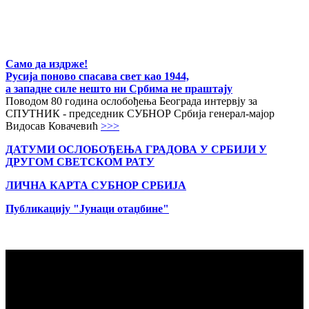
Само да издрже!
Русија поново спасава свет као 1944,
а западне силе нешто ни Србима не праштају
Поводом 80 година ослобођења Београда интервју за
СПУТНИК - председник СУБНОР Србија генерал-мајор
Видосав Ковачевић
>>>
ДАТУМИ ОСЛОБОЂЕЊА ГРАДОВА
У СРБИЈИ У
ДРУГОМ СВЕТСКОМ РАТУ
ЛИЧНА КАРТА СУБНОР СРБИЈА
Публикацију "Јунаци отаџбине"