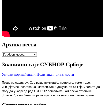
Архива вести
Архива
вести
Званични сајт СУБНОР Србије
Услови коришћења и Политика приватности
Позив за сарадњу: Све ваше примедбе, предлоге, коментаре,
иницијативе, реаговања, материјале и документа за које мислите да
могу да унапреде рад СУБНОР пошаљите нам преко странице
„Контакт“, а ми ћемо их размотрити и покушати имплементирати.