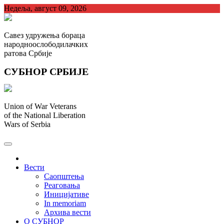
Skip
Недеља, август 09, 2026
to
content
Савез удружења бораца
народноослободилачких
ратова Србије
СУБНОР СРБИЈЕ
Union of War Veterans
of the National Liberation
Wars of Serbia
СУБНОР Србијe
.
Вести
Саопштења
Реаговања
Иницијативе
In memoriam
Архива вести
О СУБНОР