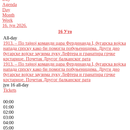
Agenda
Day
Month
Week
16. јун 2026.
16
Уто
All-day
1913. – По тајној команди цара Фердинанда I, бугарска војска
напада српску како би помогла побуњеницима. Други дио
бугарске војске заузима луку Лефтера и гранатира грчке
крстарице. Почетак Другог балканског рата
1913. – По тајној команди цара Фердинанда I, бугарска војска
напада српску како би помогла побуњеницима. Други дио
бугарске војске заузима луку Лефтера и гранатира грчке
крстарице. Почетак Другог балканског рата
јун 16
all-day
Tickets
00:00
01:00
02:00
03:00
04:00
05:00