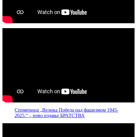
Споменица „Велика Победа над фашизмом 1945-
2025.“ – ново издање БРАТСТВА