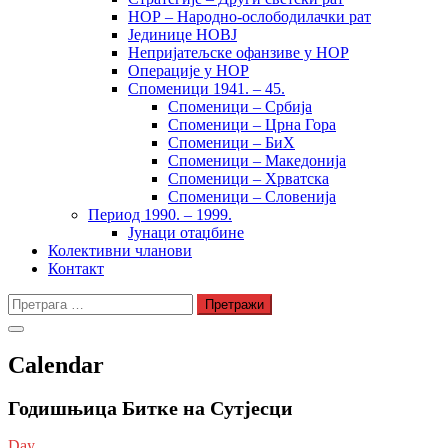
НОР – Народно-ослободилачки рат
Јединице НОВЈ
Непријатељске офанзиве у НОР
Операције у НОР
Споменици 1941. – 45.
Споменици – Србија
Споменици – Црна Гора
Споменици – БиХ
Споменици – Македонија
Споменици – Хрватска
Споменици – Словенија
Период 1990. – 1999.
Јунаци отаџбине
Колективни чланови
Контакт
Претрага
за:
Calendar
Годишњица Битке на Сутјесци
Day