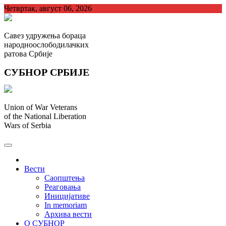
Skip
Четвртак, август 06, 2026
to
content
Савез удружења бораца
народноослободилачких
ратова Србије
СУБНОР СРБИЈЕ
Union of War Veterans
of the National Liberation
Wars of Serbia
СУБНОР Србијe
.
Вести
Саопштења
Реаговања
Иницијативе
In memoriam
Архива вести
О СУБНОР