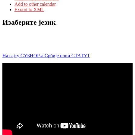
Add to other calendar
Export to XML
Изаберите језик
На сајту СУБНОР-а Србије нови СТАТУТ