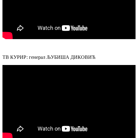
ТВ КУРИР: генерал ЉУБИША ДИКОВИЋ