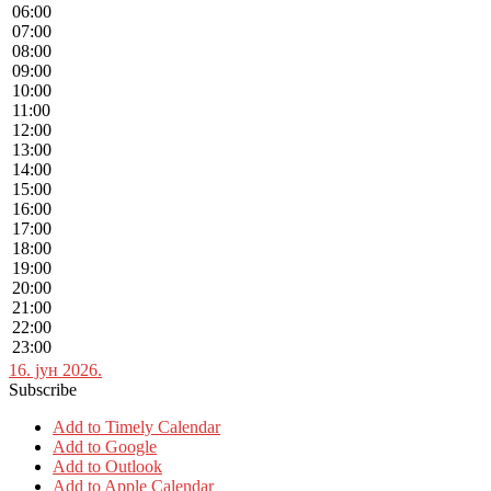
06:00
07:00
08:00
09:00
10:00
11:00
12:00
13:00
14:00
15:00
16:00
17:00
18:00
19:00
20:00
21:00
22:00
23:00
16. јун 2026.
Subscribe
Add to Timely Calendar
Add to Google
Add to Outlook
Add to Apple Calendar