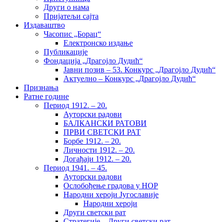
Други о нама
Пријатељи сајта
Издаваштво
Часопис „Борац“
Електронско издање
Публикације
Фондација „Драгојло Дудић“
Јавни позив – 53. Конкурс „Драгојло Дудић“
Актуелно – Конкурс „Драгојло Дудић“
Признања
Ратне године
Период 1912. – 20.
Ауторски радови
БАЛКАНСКИ РАТОВИ
ПРВИ СВЕТСКИ РАТ
Борбе 1912. – 20.
Личности 1912. – 20.
Догађаји 1912. – 20.
Период 1941. – 45.
Ауторски радови
Ослобођење градова у НОР
Народни хероји Југославије
Народни хероји
Други светски рат
Стратегије – Други светски рат