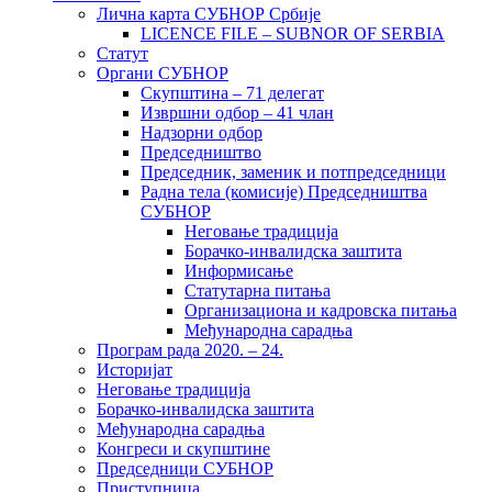
Лична карта СУБНОР Србије
LICENCE FILE – SUBNOR OF SERBIA
Статут
Органи СУБНОР
Скупштина – 71 делегат
Извршни одбор – 41 члан
Надзорни одбор
Председништво
Председник, заменик и потпредседници
Радна тела (комисије) Председништва
СУБНОР
Неговање традиција
Борачко-инвалидска заштита
Информисање
Статутарна питања
Организациона и кадровска питања
Међународна сарадња
Програм рада 2020. – 24.
Историјат
Неговање традиција
Борачко-инвалидска заштита
Међународна сарадња
Конгреси и скупштине
Председници СУБНОР
Приступница