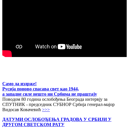
Само да издрже!
Русија поново спасава свет као 1944,
а западне силе нешто ни Србима не праштају
Поводом 80 година ослобођења Београда интервју за
СПУТНИК - председник СУБНОР Србија генерал-мајор
Видосав Ковачевић
>>>
ДАТУМИ ОСЛОБОЂЕЊА ГРАДОВА
У СРБИЈИ У
ДРУГОМ СВЕТСКОМ РАТУ