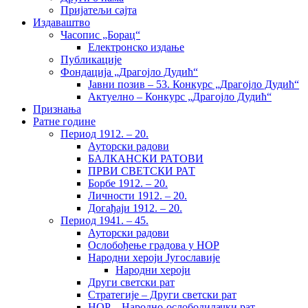
Пријатељи сајта
Издаваштво
Часопис „Борац“
Електронско издање
Публикације
Фондација „Драгојло Дудић“
Јавни позив – 53. Конкурс „Драгојло Дудић“
Актуелно – Конкурс „Драгојло Дудић“
Признања
Ратне године
Период 1912. – 20.
Ауторски радови
БАЛКАНСКИ РАТОВИ
ПРВИ СВЕТСКИ РАТ
Борбе 1912. – 20.
Личности 1912. – 20.
Догађаји 1912. – 20.
Период 1941. – 45.
Ауторски радови
Ослобођење градова у НОР
Народни хероји Југославије
Народни хероји
Други светски рат
Стратегије – Други светски рат
НОР – Народно-ослободилачки рат