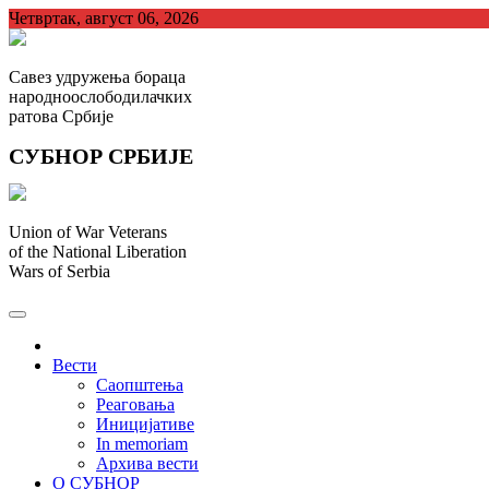
Skip
Четвртак, август 06, 2026
to
content
Савез удружења бораца
народноослободилачких
ратова Србије
СУБНОР СРБИЈЕ
Union of War Veterans
of the National Liberation
Wars of Serbia
СУБНОР Србијe
.
Вести
Саопштења
Реаговања
Иницијативе
In memoriam
Архива вести
О СУБНОР