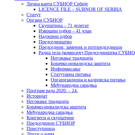
Лична карта СУБНОР Србије
LICENCE FILE – SUBNOR OF SERBIA
Статут
Органи СУБНОР
Скупштина – 71 делегат
Извршни одбор – 41 члан
Надзорни одбор
Председништво
Председник, заменик и потпредседници
Радна тела (комисије) Председништва СУБН
Неговање традиција
Борачко-инвалидска заштита
Информисање
Статутарна питања
Организациона и кадровска питања
Међународна сарадња
Програм рада 2020. – 24.
Историјат
Неговање традиција
Борачко-инвалидска заштита
Међународна сарадња
Конгреси и скупштине
Председници СУБНОР
Приступница
Други о нама