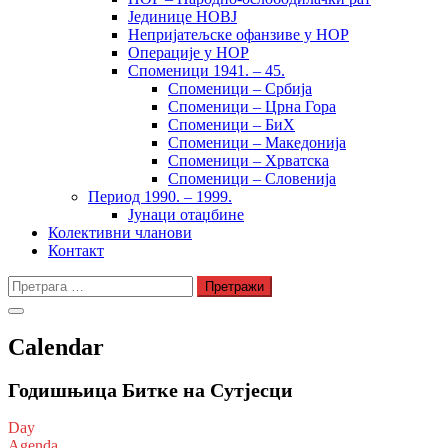
Јединице НОВЈ
Непријатељске офанзиве у НОР
Операције у НОР
Споменици 1941. – 45.
Споменици – Србија
Споменици – Црна Гора
Споменици – БиХ
Споменици – Македонија
Споменици – Хрватска
Споменици – Словенија
Период 1990. – 1999.
Јунаци отаџбине
Колективни чланови
Контакт
Претрага
за:
Calendar
Годишњица Битке на Сутјесци
Day
Agenda