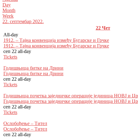
Day
Month
Week
22. септембар 2022.
22
Чет
All-day
1912. – Тајна конвенција између Бугарске и Грчке
1912. – Тајна конвенција између Бугарске и Грчке
сеп 22
all-day
Tickets
Годишњица битке на Дрини
Годишњица битке на Дрини
сеп 22
all-day
Tickets
Годишњица почетка заједничке операције јединица НОВЈ и Црв
Годишњица почетка заједничке операције јединица НОВЈ и Црв
сеп 22
all-day
Tickets
Ослобођење – Тител
Ослобођење – Тител
сеп 22
all-day