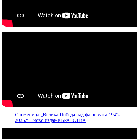
Споменица „Велика Победа над фашизмом 1945-
2025.“ – ново издање БРАТСТВА