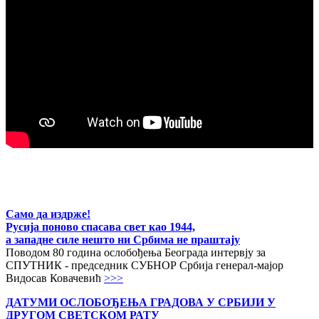
Само да издрже!
Русија поново спасава свет као 1944,
а западне силе нешто ни Србима не праштају
Поводом 80 година ослобођења Београда интервју за
СПУТНИК - председник СУБНОР Србија генерал-мајор
Видосав Ковачевић
>>>
ДАТУМИ ОСЛОБОЂЕЊА ГРАДОВА
У СРБИЈИ У
ДРУГОМ СВЕТСКОМ РАТУ