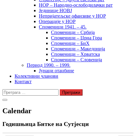
НОР – Народно-ослободилачки рат
Јединице НОВЈ
Непријатељске офанзиве у НОР
Операције у НОР
Споменици 1941. – 45.
Споменици – Србија
Споменици – Црна Гора
Споменици – БиХ
Споменици – Македонија
Споменици – Хрватска
Споменици – Словенија
Период 1990. – 1999.
Јунаци отаџбине
Колективни чланови
Контакт
Претрага
за:
Calendar
Годишњица Битке на Сутјесци