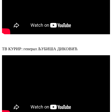
ТВ КУРИР: генерал ЉУБИША ДИКОВИЋ