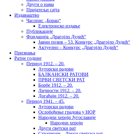
Други о нама
Пријатељи сајта
Издаваштво
Часопис „Борац“
Електронско издање
Публикације
Фондација „Драгојло Дудић“
Јавни позив – 53. Конкурс „Драгојло Дудић“
Актуелно – Конкурс „Драгојло Дудић“
Признања
Ратне године
Период 1912. – 20.
Ауторски радови
БАЛКАНСКИ РАТОВИ
ПРВИ СВЕТСКИ РАТ
Борбе 1912. – 20.
Личности 1912. – 20.
Догађаји 1912. – 20.
Период 1941. – 45.
Ауторски радови
Ослобођење градова у НОР
Народни хероји Југославије
Народни хероји
Други светски рат
Стратегије – Други светски рат