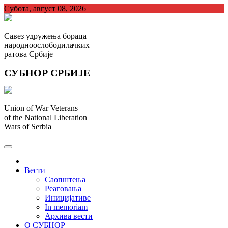
Skip
Субота, август 08, 2026
to
content
Савез удружења бораца
народноослободилачких
ратова Србије
СУБНОР СРБИЈЕ
Union of War Veterans
of the National Liberation
Wars of Serbia
СУБНОР Србијe
.
Вести
Саопштења
Реаговања
Иницијативе
In memoriam
Архива вести
О СУБНОР