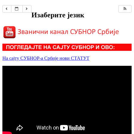
Изаберите језик
На сајту СУБНОР-а Србије нови СТАТУТ