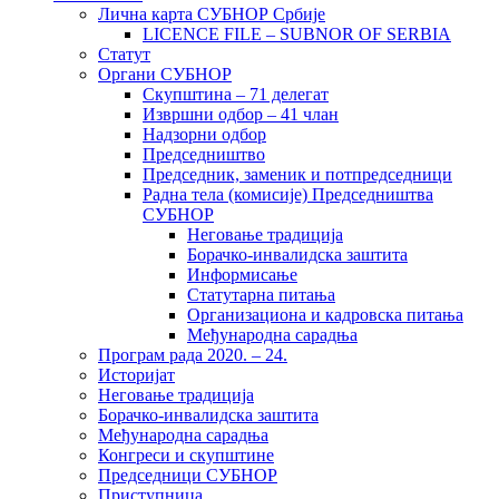
Лична карта СУБНОР Србије
LICENCE FILE – SUBNOR OF SERBIA
Статут
Органи СУБНОР
Скупштина – 71 делегат
Извршни одбор – 41 члан
Надзорни одбор
Председништво
Председник, заменик и потпредседници
Радна тела (комисије) Председништва
СУБНОР
Неговање традиција
Борачко-инвалидска заштита
Информисање
Статутарна питања
Организациона и кадровска питања
Међународна сарадња
Програм рада 2020. – 24.
Историјат
Неговање традиција
Борачко-инвалидска заштита
Међународна сарадња
Конгреси и скупштине
Председници СУБНОР
Приступница