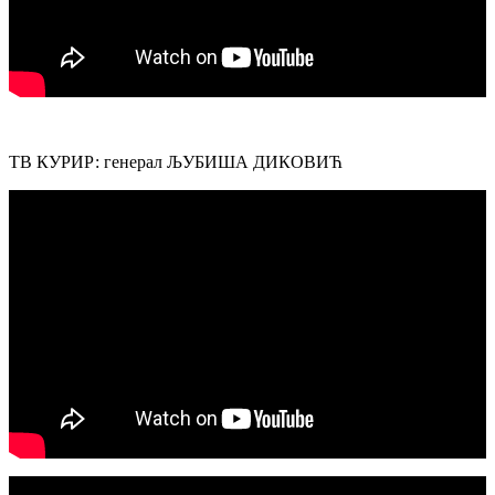
ТВ КУРИР: генерал ЉУБИША ДИКОВИЋ