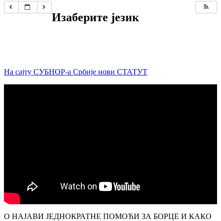
Изаберите језик
На сајту СУБНОР-а Србије нови СТАТУТ
О НАЈАВИ ЈЕДНОКРАТНЕ ПОМОЋИ ЗА БОРЦЕ И КАКО