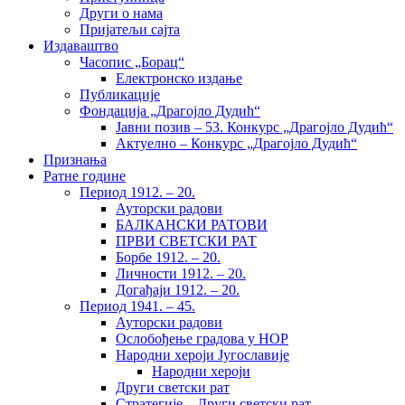
Други о нама
Пријатељи сајта
Издаваштво
Часопис „Борац“
Електронско издање
Публикације
Фондација „Драгојло Дудић“
Јавни позив – 53. Конкурс „Драгојло Дудић“
Актуелно – Конкурс „Драгојло Дудић“
Признања
Ратне године
Период 1912. – 20.
Ауторски радови
БАЛКАНСКИ РАТОВИ
ПРВИ СВЕТСКИ РАТ
Борбе 1912. – 20.
Личности 1912. – 20.
Догађаји 1912. – 20.
Период 1941. – 45.
Ауторски радови
Ослобођење градова у НОР
Народни хероји Југославије
Народни хероји
Други светски рат
Стратегије – Други светски рат