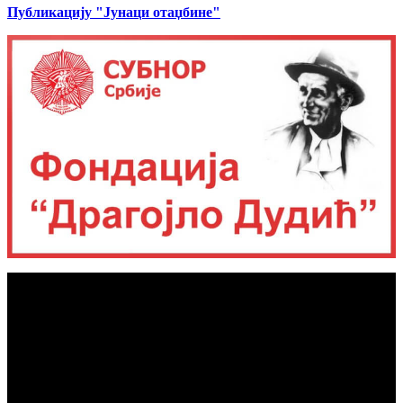
Публикацију "Јунаци отаџбине"