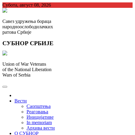
Skip
Субота, август 08, 2026
to
content
Савез удружења бораца
народноослободилачких
ратова Србије
СУБНОР СРБИЈЕ
Union of War Veterans
of the National Liberation
Wars of Serbia
СУБНОР Србијe
.
Вести
Саопштења
Реаговања
Иницијативе
In memoriam
Архива вести
О СУБНОР