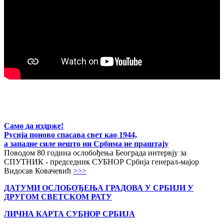
Само да издрже!
Русија поново спасава свет као 1944,
а западне силе нешто ни Србима не праштају
Поводом 80 година ослобођења Београда интервју за
СПУТНИК - председник СУБНОР Србија генерал-мајор
Видосав Ковачевић
>>>
ДАТУМИ ОСЛОБОЂЕЊА ГРАДОВА
У СРБИЈИ У
ДРУГОМ СВЕТСКОМ РАТУ
ЛИЧНА КАРТА СУБНОР СРБИЈА