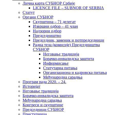
Лична карта СУБНОР Србије
LICENCE FILE – SUBNOR OF SERBIA
Статут
Органи СУБНОР
Скупштина – 71 делегат
Извршни одбор – 41 члан
Надзорни одбор
Председништво
Председник, заменик и потпредседници
Радна тела (комисије) Председништва
СУБНОР
Неговање традиција
Борачко-инвалидска заштита
Информисање
Статутарна питања
Организациона и кадровска питања
Међународна сарадња
Програм рада 2020. – 24.
Историјат
Неговање традиција
Борачко-инвалидска заштита
Међународна сарадња
Конгреси и скупштине
Председници СУБНОР
Приступница