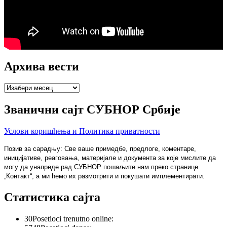
Архива вести
Архива
вести
Званични сајт СУБНОР Србије
Услови коришћења и Политика приватности
Позив за сарадњу: Све ваше примедбе, предлоге, коментаре,
иницијативе, реаговања, материјале и документа за које мислите да
могу да унапреде рад СУБНОР пошаљите нам преко странице
„Контакт“, а ми ћемо их размотрити и покушати имплементирати.
Статистика сајта
30
Posetioci trenutno online: