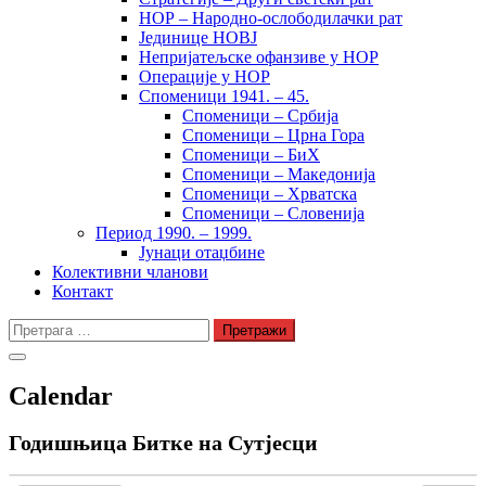
НОР – Народно-ослободилачки рат
Јединице НОВЈ
Непријатељске офанзиве у НОР
Операције у НОР
Споменици 1941. – 45.
Споменици – Србија
Споменици – Црна Гора
Споменици – БиХ
Споменици – Македонија
Споменици – Хрватска
Споменици – Словенија
Период 1990. – 1999.
Јунаци отаџбине
Колективни чланови
Контакт
Претрага
за:
Calendar
Годишњица Битке на Сутјесци