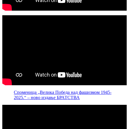
Споменица „Велика Победа над фашизмом 1945-
2025.“ – ново издање БРАТСТВА