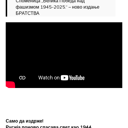
Споменица „Велика Победа над
фашизмом 1945-2025.“ – ново издање
БРАТСТВА
Само да издрже!
Русија поново спасава свет као 1944,