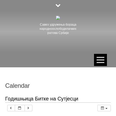
Skip
to
content
Савез удружења бораца
народноослободилачких
ратова Србије
Calendar
Годишњица Битке на Сутјесци