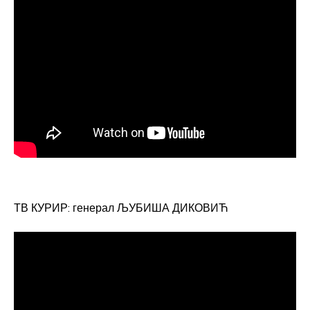
ТВ КУРИР: генерал ЉУБИША ДИКОВИЋ