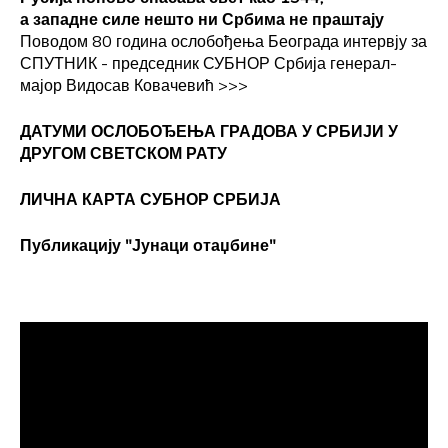
а западне силе нешто ни Србима не праштају
Поводом 80 година ослобођења Београда интервју за
СПУТНИК - председник СУБНОР Србија генерал-
мајор Видосав Ковачевић
>>>
ДАТУМИ ОСЛОБОЂЕЊА ГРАДОВА
У СРБИЈИ У
ДРУГОМ СВЕТСКОМ РАТУ
ЛИЧНА КАРТА СУБНОР СРБИЈА
Публикацију "Јунаци отаџбине"