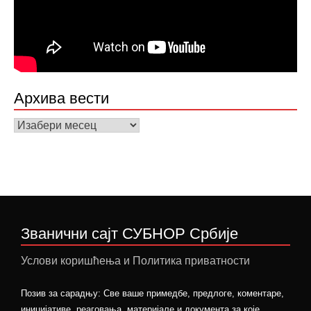
Архива вести
Архива
вести
Званични сајт СУБНОР Србије
Услови коришћења и Политика приватности
Позив за сарадњу: Све ваше примедбе, предлоге, коментаре,
иницијативе, реаговања, материјале и документа за које