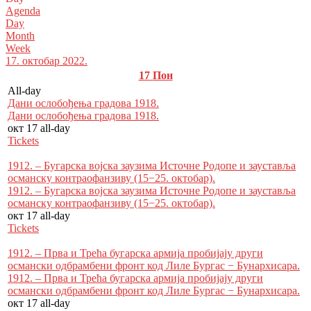
Agenda
Day
Month
Week
17. октобар 2022.
17
Пон
All-day
Дани ослобођења градова 1918.
Дани ослобођења градова 1918.
окт 17
all-day
Tickets
1912. – Бугарска војска заузима Источне Родопе и зауставља
османску контраофанзиву (15−25. октобар).
1912. – Бугарска војска заузима Источне Родопе и зауставља
османску контраофанзиву (15−25. октобар).
окт 17
all-day
Tickets
1912. – Прва и Трећа бугарска армија пробијају други
османски одбрамбени фронт код Лиле Бургас − Бунархисара.
1912. – Прва и Трећа бугарска армија пробијају други
османски одбрамбени фронт код Лиле Бургас − Бунархисара.
окт 17
all-day