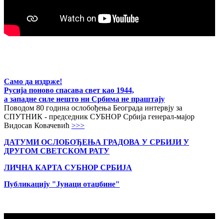
Само да издрже!
Русија поново спасава свет као 1944,
а западне силе нешто ни Србима не праштају
Поводом 80 година ослобођења Београда интервју за
СПУТНИК - председник СУБНОР Србија генерал-мајор
Видосав Ковачевић
>>>
ДАТУМИ ОСЛОБОЂЕЊА ГРАДОВА
У СРБИЈИ У
ДРУГОМ СВЕТСКОМ РАТУ
ЛИЧНА КАРТА СУБНОР СРБИЈА
Публикацију "Јунаци отаџбине"