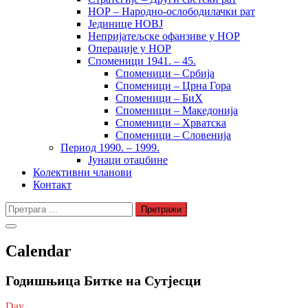
НОР – Народно-ослободилачки рат
Јединице НОВЈ
Непријатељске офанзиве у НОР
Операције у НОР
Споменици 1941. – 45.
Споменици – Србија
Споменици – Црна Гора
Споменици – БиХ
Споменици – Македонија
Споменици – Хрватска
Споменици – Словенија
Период 1990. – 1999.
Јунаци отаџбине
Колективни чланови
Контакт
Претрага
за:
Calendar
Годишњица Битке на Сутјесци
Day