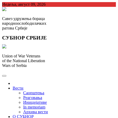
Skip
Недеља, август 09, 2026
to
content
Савез удружења бораца
народноослободилачких
ратова Србије
СУБНОР СРБИЈЕ
Union of War Veterans
of the National Liberation
Wars of Serbia
СУБНОР Србијe
.
Вести
Саопштења
Реаговања
Иницијативе
In memoriam
Архива вести
О СУБНОР