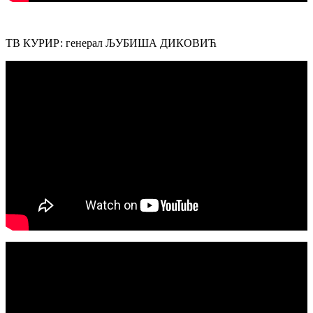
ТВ КУРИР: генерал ЉУБИША ДИКОВИЋ