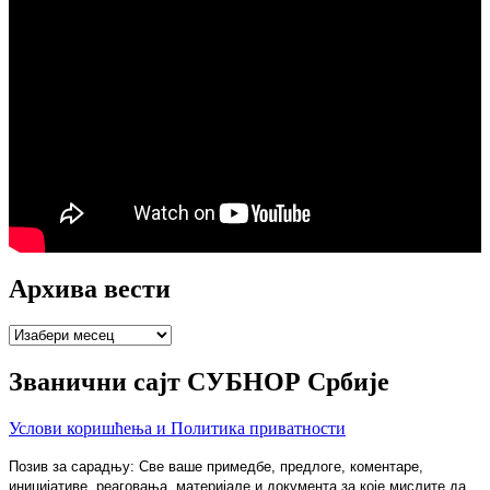
Архива вести
Архива
вести
Званични сајт СУБНОР Србије
Услови коришћења и Политика приватности
Позив за сарадњу: Све ваше примедбе, предлоге, коментаре,
иницијативе, реаговања, материјале и документа за које мислите да