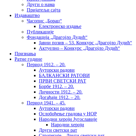
Други о нама
Пријатељи сајта
Издаваштво
Часопис „Борац“
Електронско издање
Публикације
Фондација „Драгојло Дудић“
Јавни позив – 53. Конкурс „Драгојло Дудић“
Актуелно – Конкурс „Драгојло Дудић“
Признања
Ратне године
Период 1912. – 20.
Ауторски радови
БАЛКАНСКИ РАТОВИ
ПРВИ СВЕТСКИ РАТ
Борбе 1912. – 20.
Личности 1912. – 20.
Догађаји 1912. – 20.
Период 1941. – 45.
Ауторски радови
Ослобођење градова у НОР
Народни хероји Југославије
Народни хероји
Други светски рат
Стратегије – Други светски рат