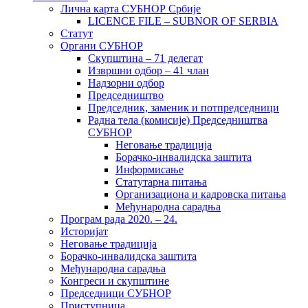
Лична карта СУБНОР Србије
LICENCE FILE – SUBNOR OF SERBIA
Статут
Органи СУБНОР
Скупштина – 71 делегат
Извршни одбор – 41 члан
Надзорни одбор
Председништво
Председник, заменик и потпредседници
Радна тела (комисије) Председништва
СУБНОР
Неговање традиција
Борачко-инвалидска заштита
Информисање
Статутарна питања
Организациона и кадровска питања
Међународна сарадња
Програм рада 2020. – 24.
Историјат
Неговање традиција
Борачко-инвалидска заштита
Међународна сарадња
Конгреси и скупштине
Председници СУБНОР
Приступница