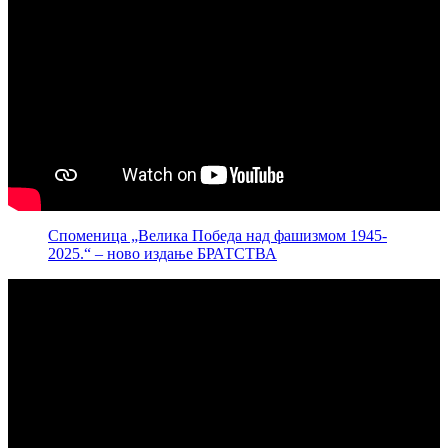
Споменица „Велика Победа над фашизмом 1945-
2025.“ – ново издање БРАТСТВА