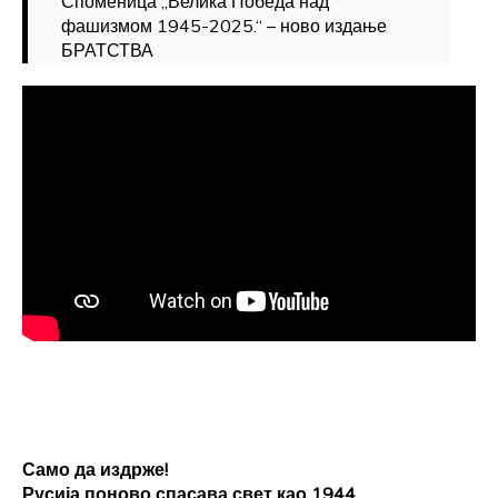
Споменица „Велика Победа над
фашизмом 1945-2025.“ – ново издање
БРАТСТВА
Само да издрже!
Русија поново спасава свет као 1944,