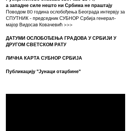
а западне силе нешто ни Србима не праштају
Поводом 80 година ослобођења Београда интервју за
СПУТНИК - председник СУБНОР Србија генерал-
мајор Видосав Ковачевић
>>>
ДАТУМИ ОСЛОБОЂЕЊА ГРАДОВА
У СРБИЈИ У
ДРУГОМ СВЕТСКОМ РАТУ
ЛИЧНА КАРТА СУБНОР СРБИЈА
Публикацију "Јунаци отаџбине"