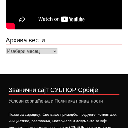
Архива вести
Архива
вести
Званични сајт СУБНОР Србије
Услови коришћења и Политика приватности
Позив за сарадњу: Све ваше примедбе, предлоге, коментаре,
иницијативе, реаговања, материјале и документа за које
мислите да могу да унапреде рад СУБНОР пошаљите нам