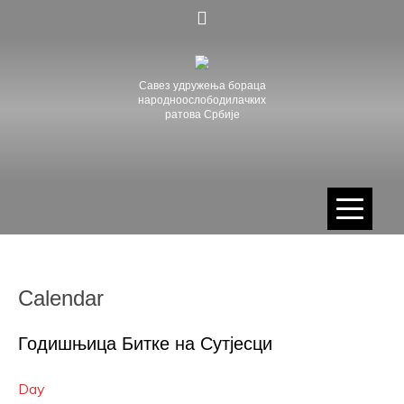
Skip
to
content
Савез удружења бораца
народноослободилачких
ратова Србије
Calendar
Годишњица Битке на Сутјесци
Day