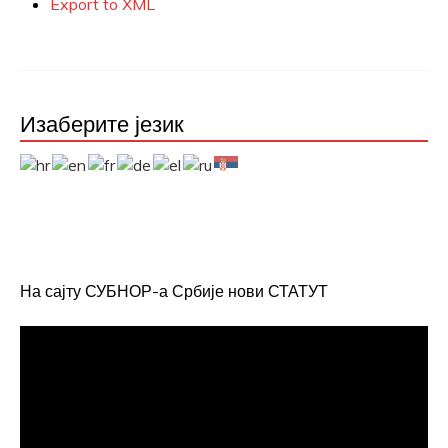
Export to XML
Изаберите језик
На сајту СУБНОР-а Србије нови СТАТУТ