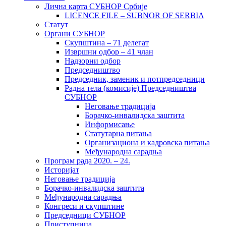
Лична карта СУБНОР Србије
LICENCE FILE – SUBNOR OF SERBIA
Статут
Органи СУБНОР
Скупштина – 71 делегат
Извршни одбор – 41 члан
Надзорни одбор
Председништво
Председник, заменик и потпредседници
Радна тела (комисије) Председништва
СУБНОР
Неговање традиција
Борачко-инвалидска заштита
Информисање
Статутарна питања
Организациона и кадровска питања
Међународна сарадња
Програм рада 2020. – 24.
Историјат
Неговање традиција
Борачко-инвалидска заштита
Међународна сарадња
Конгреси и скупштине
Председници СУБНОР
Приступница