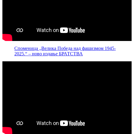
Споменица „Велика Победа над фашизмом 1945-
2025.“ – ново издање БРАТСТВА