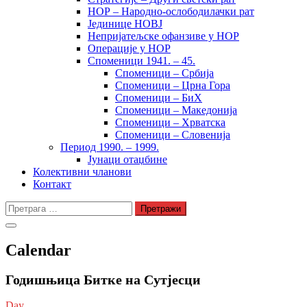
НОР – Народно-ослободилачки рат
Јединице НОВЈ
Непријатељске офанзиве у НОР
Операције у НОР
Споменици 1941. – 45.
Споменици – Србија
Споменици – Црна Гора
Споменици – БиХ
Споменици – Македонија
Споменици – Хрватска
Споменици – Словенија
Период 1990. – 1999.
Јунаци отаџбине
Колективни чланови
Контакт
Претрага
за:
Calendar
Годишњица Битке на Сутјесци
Day