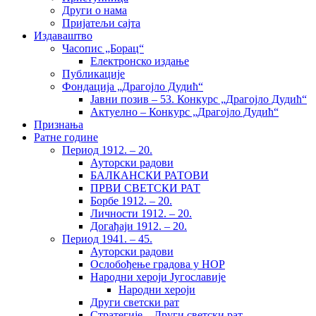
Други о нама
Пријатељи сајта
Издаваштво
Часопис „Борац“
Електронско издање
Публикације
Фондација „Драгојло Дудић“
Јавни позив – 53. Конкурс „Драгојло Дудић“
Актуелно – Конкурс „Драгојло Дудић“
Признања
Ратне године
Период 1912. – 20.
Ауторски радови
БАЛКАНСКИ РАТОВИ
ПРВИ СВЕТСКИ РАТ
Борбе 1912. – 20.
Личности 1912. – 20.
Догађаји 1912. – 20.
Период 1941. – 45.
Ауторски радови
Ослобођење градова у НОР
Народни хероји Југославије
Народни хероји
Други светски рат
Стратегије – Други светски рат