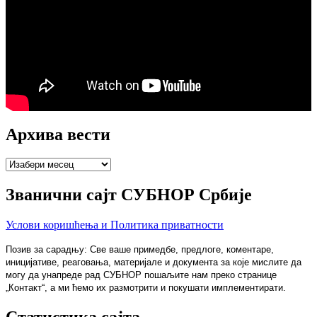
Архива вести
Архива
вести
Званични сајт СУБНОР Србије
Услови коришћења и Политика приватности
Позив за сарадњу: Све ваше примедбе, предлоге, коментаре,
иницијативе, реаговања, материјале и документа за које мислите да
могу да унапреде рад СУБНОР пошаљите нам преко странице
„Контакт“, а ми ћемо их размотрити и покушати имплементирати.