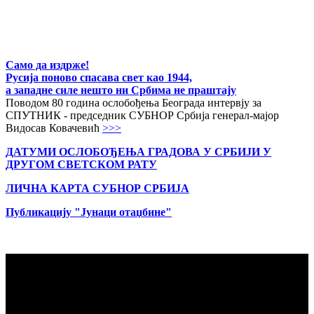
Само да издрже!
Русија поново спасава свет као 1944,
а западне силе нешто ни Србима не праштају
Поводом 80 година ослобођења Београда интервју за
СПУТНИК - председник СУБНОР Србија генерал-мајор
Видосав Ковачевић
>>>
ДАТУМИ ОСЛОБОЂЕЊА ГРАДОВА
У СРБИЈИ У
ДРУГОМ СВЕТСКОМ РАТУ
ЛИЧНА КАРТА СУБНОР СРБИЈА
Публикацију "Јунаци отаџбине"