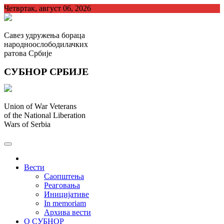
Skip
Четвртак, август 06, 2026
to
content
Савез удружења бораца
народноослободилачких
ратова Србије
СУБНОР СРБИЈЕ
Union of War Veterans
of the National Liberation
Wars of Serbia
СУБНОР Србијe
.
Вести
Саопштења
Реаговања
Иницијативе
In memoriam
Архива вести
О СУБНОР