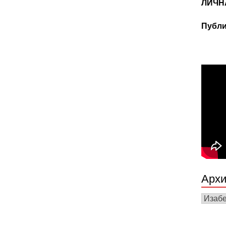
ЛИЧН
Публи
Архи
Архив
вести