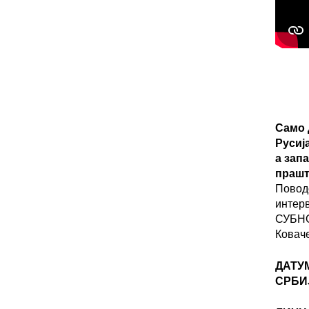
Само 
Русиј
а зап
прашт
Повод
интер
СУБНО
Ковач
ДАТУ
СРБИ