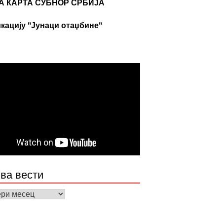
А КАРТА СУБНОР СРБИЈА
кацију "Јунаци отаџбине"
ва вести
а