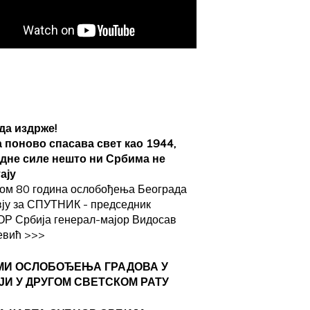
да издрже!
а поново спасава свет као 1944,
адне силе нешто ни Србима не
ају
ом 80 година ослобођења Београда
вју за СПУТНИК - председник
Р Србија генерал-мајор Видосав
евић
>>>
МИ ОСЛОБОЂЕЊА ГРАДОВА
У
ЈИ У ДРУГОМ СВЕТСКОМ РАТУ