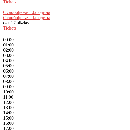
Tickets
Ослобођење – Јагодина
Ослобођење – Јагодина
окт 17
all-day
Tickets
00:00
01:00
02:00
03:00
04:00
05:00
06:00
07:00
08:00
09:00
10:00
11:00
12:00
13:00
14:00
15:00
16:00
17:00