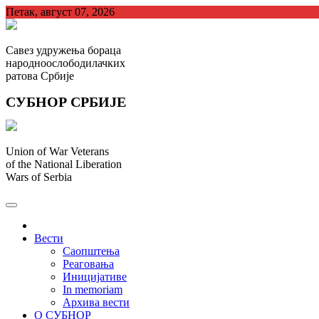
Skip
Петак, август 07, 2026
to
content
Савез удружења бораца
народноослободилачких
ратова Србије
СУБНОР СРБИЈЕ
Union of War Veterans
of the National Liberation
Wars of Serbia
СУБНОР Србијe
.
Вести
Саопштења
Реаговања
Иницијативе
In memoriam
Архива вести
О СУБНОР