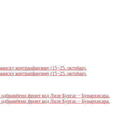
сманску контраофанзиву (15−25. октобар).
сманску контраофанзиву (15−25. октобар).
и одбрамбени фронт код Лиле Бургас − Бунархисара.
и одбрамбени фронт код Лиле Бургас − Бунархисара.