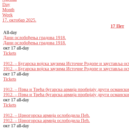
Day
Month
Week
17. октобар 2025.
17
Пет
All-day
Дани ослобођења градова 1918.
Дани ослобођења градова 1918.
окт 17
all-day
Tickets
1912. – Бугарска војска заузима Источне Родопе и зауставља о
1912. – Бугарска војска заузима Источне Родопе и зауставља о
окт 17
all-day
Tickets
1912. – Прва и Трећа бугарска армија пробијају други османск
1912. – Прва и Трећа бугарска армија пробијају други османск
окт 17
all-day
Tickets
1912. – Црногорска армија ослободила Пећ.
1912. – Црногорска армија ослободила Пећ.
окт 17
all-day