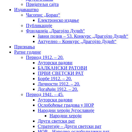
Пријатељи сајта
Издаваштво
Часопис „Борац“
Електронско издање
Публикације
Фондација „Драгојло Дудић“
Јавни позив – 53. Конкурс „Драгојло Дудић“
Актуелно – Конкурс „Драгојло Дудић“
Признања
Ратне године
Период 1912. – 20.
Ауторски радови
БАЛКАНСКИ РАТОВИ
ПРВИ СВЕТСКИ РАТ
Борбе 1912. – 20.
Личности 1912. – 20.
Догађаји 1912. – 20.
Период 1941. – 45.
Ауторски радови
Ослобођење градова у НОР
Народни хероји Југославије
Народни хероји
Други светски рат
Стратегије – Други светски рат
НОР – Народно-ослободилачки рат