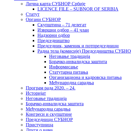
Лична карта СУБНОР Србије
LICENCE FILE – SUBNOR OF SERBIA
Статут
Органи СУБНОР
Скупштина – 71 делегат
Извршни одбор – 41 члан
Надзорни одбор
Председништво
Председник, заменик и потпредседници
Радна тела (комисије) Председништва СУБН
Неговање традиција
Борачко-инвалидска заштита
Информисање
Статутарна питања
Организациона и кадровска питања
Међународна сарадња
Програм рада 2020. – 24.
Историјат
Неговање традиција
Борачко-инвалидска заштита
Међународна сарадња
Конгреси и скупштине
Председници СУБНОР
Приступница
Други о нама