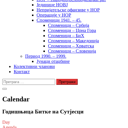
Јединице НОВЈ
Непријатељске офанзиве у НОР
Операције у НОР
Споменици 1941. – 45.
Споменици – Србија
Споменици – Црна Гора
Споменици – БиХ
Споменици – Македонија
Споменици – Хрватска
Споменици – Словенија
Период 1990. – 1999.
Јунаци отаџбине
Колективни чланови
Контакт
Претрага
за:
Calendar
Годишњица Битке на Сутјесци
Day
Agenda