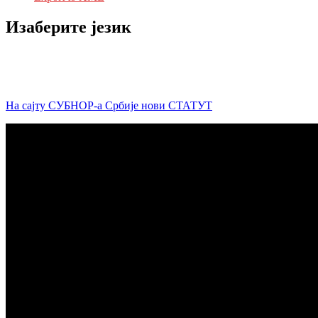
Изаберите језик
На сајту СУБНОР-а Србије нови СТАТУТ