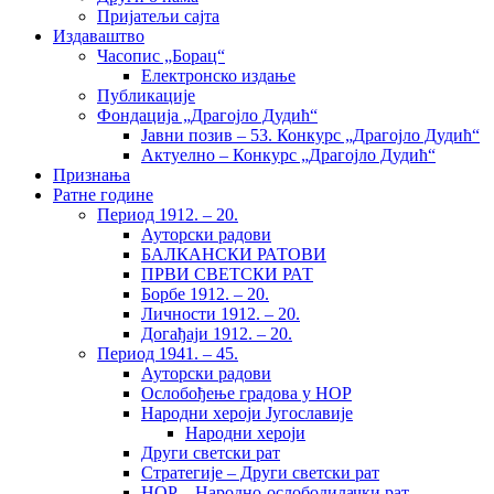
Пријатељи сајта
Издаваштво
Часопис „Борац“
Електронско издање
Публикације
Фондација „Драгојло Дудић“
Јавни позив – 53. Конкурс „Драгојло Дудић“
Актуелно – Конкурс „Драгојло Дудић“
Признања
Ратне године
Период 1912. – 20.
Ауторски радови
БАЛКАНСКИ РАТОВИ
ПРВИ СВЕТСКИ РАТ
Борбе 1912. – 20.
Личности 1912. – 20.
Догађаји 1912. – 20.
Период 1941. – 45.
Ауторски радови
Ослобођење градова у НОР
Народни хероји Југославије
Народни хероји
Други светски рат
Стратегије – Други светски рат
НОР – Народно-ослободилачки рат