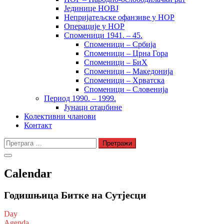
Јединице НОВЈ
Непријатељске офанзиве у НОР
Операције у НОР
Споменици 1941. – 45.
Споменици – Србија
Споменици – Црна Гора
Споменици – БиХ
Споменици – Македонија
Споменици – Хрватска
Споменици – Словенија
Период 1990. – 1999.
Јунаци отаџбине
Колективни чланови
Контакт
Претрага
за:
Calendar
Годишњица Битке на Сутјесци
Day
Agenda