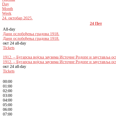
Day
Month
Week
24. октобар 2025.
24
Пет
All-day
Дани ослобођења градова 1918.
Дани ослобођења градова 1918.
окт 24
all-day
Tickets
1912. – Бугарска војска заузима Источне Родопе и зауставља о
1912. – Бугарска војска заузима Источне Родопе и зауставља о
окт 24
all-day
Tickets
00:00
01:00
02:00
03:00
04:00
05:00
06:00
07:00