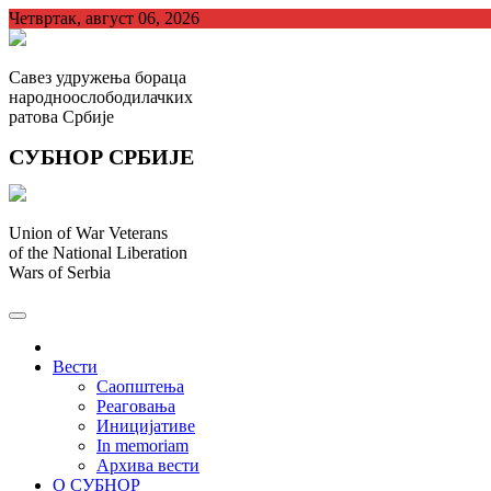
Skip
Четвртак, август 06, 2026
to
content
Савез удружења бораца
народноослободилачких
ратова Србије
СУБНОР СРБИЈЕ
Union of War Veterans
of the National Liberation
Wars of Serbia
СУБНОР Србијe
.
Вести
Саопштења
Реаговања
Иницијативе
In memoriam
Архива вести
О СУБНОР