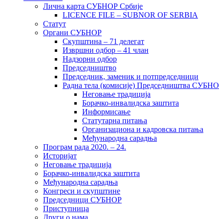
Лична карта СУБНОР Србије
LICENCE FILE – SUBNOR OF SERBIA
Статут
Органи СУБНОР
Скупштина – 71 делегат
Извршни одбор – 41 члан
Надзорни одбор
Председништво
Председник, заменик и потпредседници
Радна тела (комисије) Председништва СУБН
Неговање традиција
Борачко-инвалидска заштита
Информисање
Статутарна питања
Организациона и кадровска питања
Међународна сарадња
Програм рада 2020. – 24.
Историјат
Неговање традиција
Борачко-инвалидска заштита
Међународна сарадња
Конгреси и скупштине
Председници СУБНОР
Приступница
Други о нама