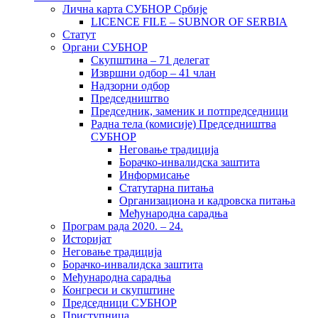
Лична карта СУБНОР Србије
LICENCE FILE – SUBNOR OF SERBIA
Статут
Органи СУБНОР
Скупштина – 71 делегат
Извршни одбор – 41 члан
Надзорни одбор
Председништво
Председник, заменик и потпредседници
Радна тела (комисије) Председништва
СУБНОР
Неговање традиција
Борачко-инвалидска заштита
Информисање
Статутарна питања
Организациона и кадровска питања
Међународна сарадња
Програм рада 2020. – 24.
Историјат
Неговање традиција
Борачко-инвалидска заштита
Међународна сарадња
Конгреси и скупштине
Председници СУБНОР
Приступница