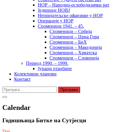
НОР – Народно-ослободилачки рат
Јединице НОВЈ
Непријатељске офанзиве у НОР
Операције у НОР
Споменици 1941. – 45.
Споменици – Србија
Споменици – Црна Гора
Споменици – БиХ
Споменици – Македонија
Споменици – Хрватска
Споменици – Словенија
Период 1990. – 1999.
Јунаци отаџбине
Колективни чланови
Контакт
Претрага
за:
Calendar
Годишњица Битке на Сутјесци
Day