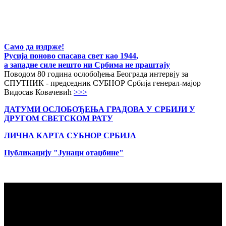
Само да издрже!
Русија поново спасава свет као 1944,
а западне силе нешто ни Србима не праштају
Поводом 80 година ослобођења Београда интервју за
СПУТНИК - председник СУБНОР Србија генерал-мајор
Видосав Ковачевић
>>>
ДАТУМИ ОСЛОБОЂЕЊА ГРАДОВА
У СРБИЈИ У
ДРУГОМ СВЕТСКОМ РАТУ
ЛИЧНА КАРТА СУБНОР СРБИЈА
Публикацију "Јунаци отаџбине"