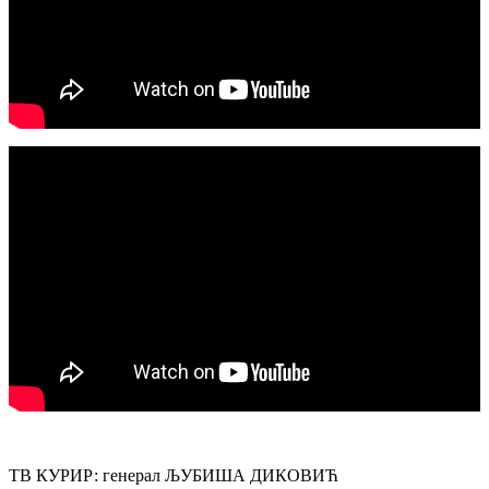
ТВ КУРИР: генерал ЉУБИША ДИКОВИЋ