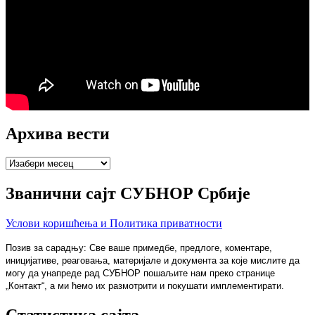
Архива вести
Архива
вести
Званични сајт СУБНОР Србије
Услови коришћења и Политика приватности
Позив за сарадњу: Све ваше примедбе, предлоге, коментаре,
иницијативе, реаговања, материјале и документа за које мислите да
могу да унапреде рад СУБНОР пошаљите нам преко странице
„Контакт“, а ми ћемо их размотрити и покушати имплементирати.