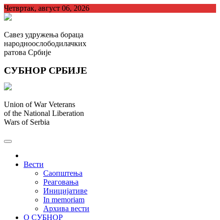
Skip
Четвртак, август 06, 2026
to
content
Савез удружења бораца
народноослободилачких
ратова Србије
СУБНОР СРБИЈЕ
Union of War Veterans
of the National Liberation
Wars of Serbia
СУБНОР Србијe
.
Вести
Саопштења
Реаговања
Иницијативе
In memoriam
Архива вести
О СУБНОР