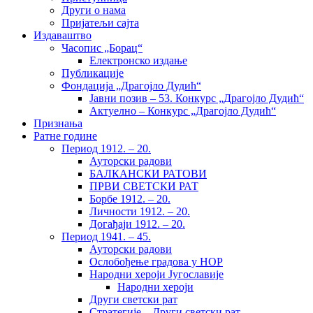
Други о нама
Пријатељи сајта
Издаваштво
Часопис „Борац“
Електронско издање
Публикације
Фондација „Драгојло Дудић“
Јавни позив – 53. Конкурс „Драгојло Дудић“
Актуелно – Конкурс „Драгојло Дудић“
Признања
Ратне године
Период 1912. – 20.
Ауторски радови
БАЛКАНСКИ РАТОВИ
ПРВИ СВЕТСКИ РАТ
Борбе 1912. – 20.
Личности 1912. – 20.
Догађаји 1912. – 20.
Период 1941. – 45.
Ауторски радови
Ослобођење градова у НОР
Народни хероји Југославије
Народни хероји
Други светски рат
Стратегије – Други светски рат