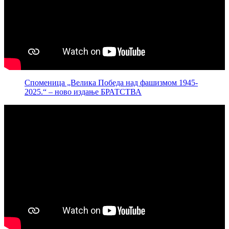
Споменица „Велика Победа над фашизмом 1945-
2025.“ – ново издање БРАТСТВА