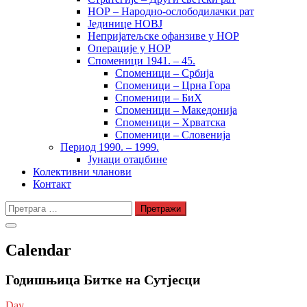
НОР – Народно-ослободилачки рат
Јединице НОВЈ
Непријатељске офанзиве у НОР
Операције у НОР
Споменици 1941. – 45.
Споменици – Србија
Споменици – Црна Гора
Споменици – БиХ
Споменици – Македонија
Споменици – Хрватска
Споменици – Словенија
Период 1990. – 1999.
Јунаци отаџбине
Колективни чланови
Контакт
Претрага
за:
Calendar
Годишњица Битке на Сутјесци
Day