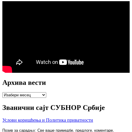
Архива вести
Архива
вести
Званични сајт СУБНОР Србије
Услови коришћења и Политика приватности
Позив за сарадњу: Све ваше примедбе, предлоге, коментаре,