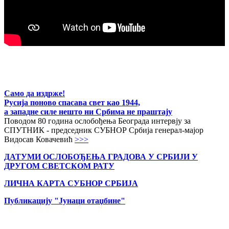
Само да издрже!
Русија поново спасава свет као 1944,
а западне силе нешто ни Србима не праштају
Поводом 80 година ослобођења Београда интервју за
СПУТНИК - председник СУБНОР Србија генерал-мајор
Видосав Ковачевић
>>>
ДАТУМИ ОСЛОБОЂЕЊА ГРАДОВА
У СРБИЈИ У
ДРУГОМ СВЕТСКОМ РАТУ
ЛИЧНА КАРТА СУБНОР СРБИЈА
Публикацију "Јунаци отаџбине"