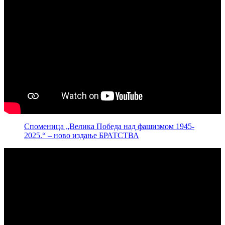
Споменица „Велика Победа над фашизмом 1945-
2025.“ – ново издање БРАТСТВА