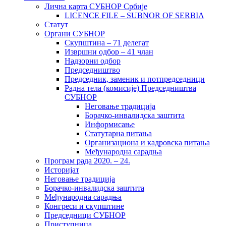
Лична карта СУБНОР Србије
LICENCE FILE – SUBNOR OF SERBIA
Статут
Органи СУБНОР
Скупштина – 71 делегат
Извршни одбор – 41 члан
Надзорни одбор
Председништво
Председник, заменик и потпредседници
Радна тела (комисије) Председништва
СУБНОР
Неговање традиција
Борачко-инвалидска заштита
Информисање
Статутарна питања
Организациона и кадровска питања
Међународна сарадња
Програм рада 2020. – 24.
Историјат
Неговање традиција
Борачко-инвалидска заштита
Међународна сарадња
Конгреси и скупштине
Председници СУБНОР
Приступница