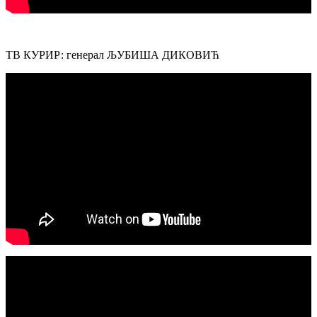
ТВ КУРИР: генерал ЉУБИША ДИКОВИЋ