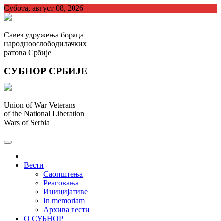
Skip
Субота, август 08, 2026
to
content
Савез удружења бораца
народноослободилачких
ратова Србије
СУБНОР СРБИЈЕ
Union of War Veterans
of the National Liberation
Wars of Serbia
СУБНОР Србијe
.
Вести
Саопштења
Реаговања
Иницијативе
In memoriam
Архива вести
О СУБНОР