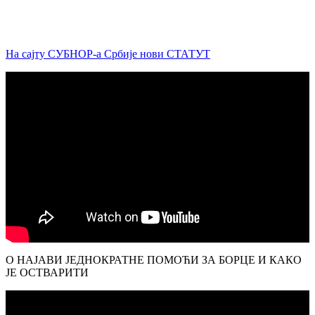
На сајту СУБНОР-а Србије нови СТАТУТ
О НАЈАВИ ЈЕДНОКРАТНЕ ПОМОЋИ ЗА БОРЦЕ И КАКО
ЈЕ ОСТВАРИТИ