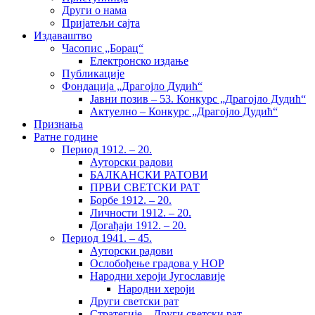
Други о нама
Пријатељи сајта
Издаваштво
Часопис „Борац“
Електронско издање
Публикације
Фондација „Драгојло Дудић“
Јавни позив – 53. Конкурс „Драгојло Дудић“
Актуелно – Конкурс „Драгојло Дудић“
Признања
Ратне године
Период 1912. – 20.
Ауторски радови
БАЛКАНСКИ РАТОВИ
ПРВИ СВЕТСКИ РАТ
Борбе 1912. – 20.
Личности 1912. – 20.
Догађаји 1912. – 20.
Период 1941. – 45.
Ауторски радови
Ослобођење градова у НОР
Народни хероји Југославије
Народни хероји
Други светски рат
Стратегије – Други светски рат