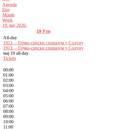
Agenda
Day
Month
Week
19. мај 2026.
19
Уто
All-day
1913. – Грчко-српски споразум у Солуну
1913. – Грчко-српски споразум у Солуну
мај 19
all-day
Tickets
00:00
01:00
02:00
03:00
04:00
05:00
06:00
07:00
08:00
09:00
10:00
11:00