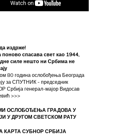
да издрже!
а поново спасава свет као 1944,
адне силе нешто ни Србима не
ају
ом 80 година ослобођења Београда
вју за СПУТНИК - председник
Р Србија генерал-мајор Видосав
евић
>>>
МИ ОСЛОБОЂЕЊА ГРАДОВА
У
ЈИ У ДРУГОМ СВЕТСКОМ РАТУ
А КАРТА СУБНОР СРБИЈА