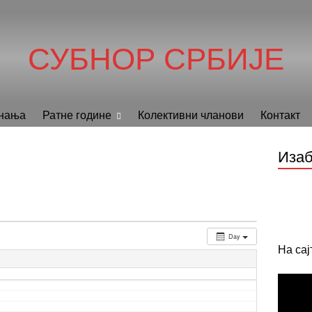
СУБНОР СРБИЈЕ
нања
Ратне године
Колективни чланови
Контакт
Изаб
Day
На са