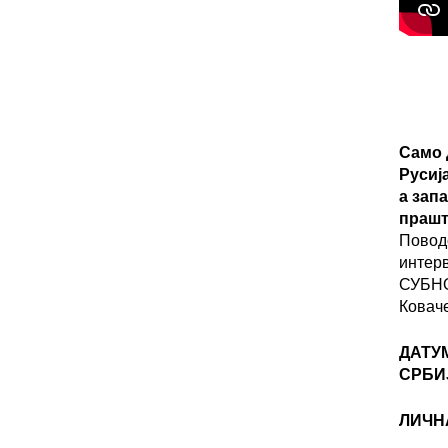
Само 
Русиј
а зап
прашт
Повод
интер
СУБНО
Ковач
ДАТУ
СРБИ
ЛИЧН