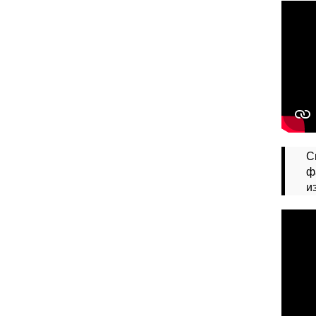
С
ф
и