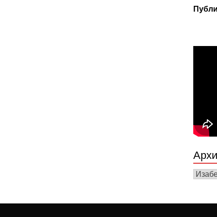
Публи
Архи
Архив
вести