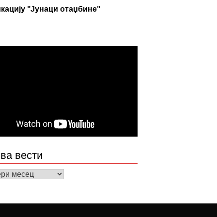
кацију "Јунаци отаџбине"
ва вести
а