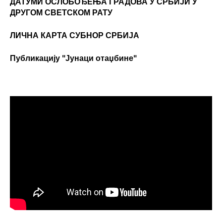
ДАТУМИ ОСЛОБОЂЕЊА ГРАДОВА
У СРБИЈИ У
ДРУГОМ СВЕТСКОМ РАТУ
ЛИЧНА КАРТА СУБНОР СРБИЈА
Публикацију "Јунаци отаџбине"