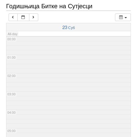
Годишњица Битке на Сутјесци
23
Суб
All-day
00:00
01:00
02:00
03:00
04:00
05:00