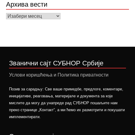
Архива вести
Архива
вести
Званични сајт СУБНОР Србије
Услови коришћења и Политика приватности
Позив за сарадњу: Све ваше примедбе, предлоге, коментаре,
иницијативе, реаговања, материјале и документа за које
мислите да могу да унапреде рад СУБНОР пошаљите нам
преко странице „Контакт“, а ми ћемо их размотрити и покушати
имплементирати.