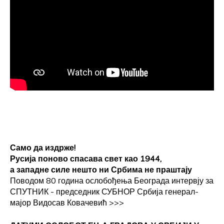
Само да издрже!
Русија поново спасава свет као 1944,
а западне силе нешто ни Србима не праштају
Поводом 80 година ослобођења Београда интервју за
СПУТНИК - председник СУБНОР Србија генерал-
мајор Видосав Ковачевић
>>>