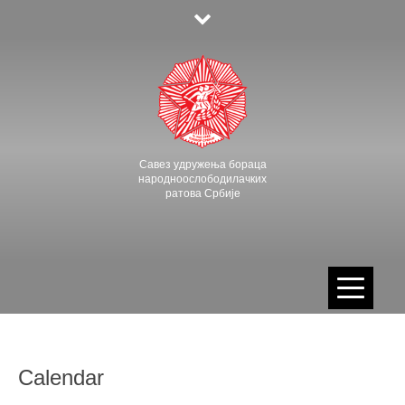
Skip
to
content
Савез удружења бораца
народноослободилачких
ратова Србије
Calendar