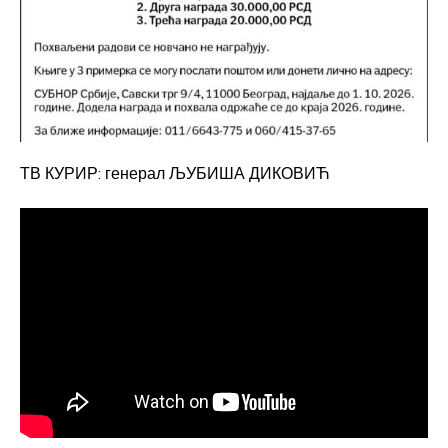
ТВ КУРИР: генерал ЉУБИША ДИКОВИЋ