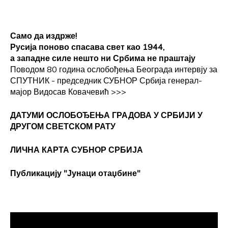
Само да издрже!
Русија поново спасава свет као 1944,
а западне силе нешто ни Србима не праштају
Поводом 80 година ослобођења Београда интервју за
СПУТНИК - председник СУБНОР Србија генерал-
мајор Видосав Ковачевић
>>>
ДАТУМИ ОСЛОБОЂЕЊА ГРАДОВА
У СРБИЈИ У
ДРУГОМ СВЕТСКОМ РАТУ
ЛИЧНА КАРТА СУБНОР СРБИЈА
Публикацију "Јунаци отаџбине"