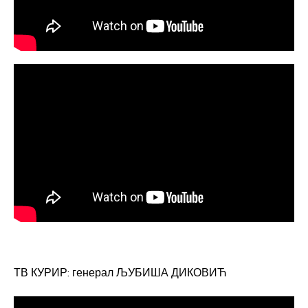
ТВ КУРИР: генерал ЉУБИША ДИКОВИЋ