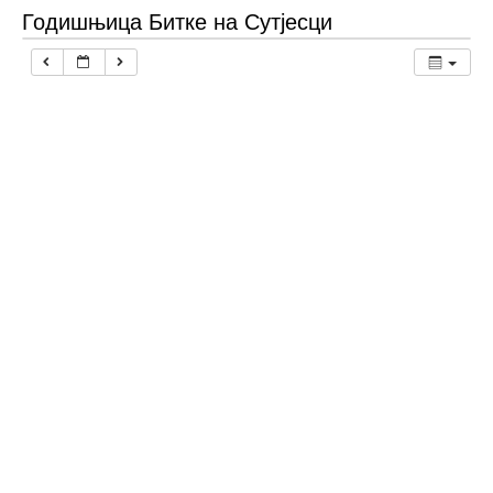
Годишњица Битке на Сутјесци