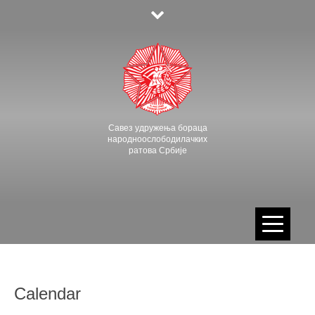
Skip
to
content
Савез удружења бораца
народноослободилачких
ратова Србије
Calendar