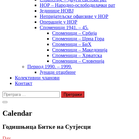
НОР – Народно-ослободилачки рат
Јединице НОВЈ
Непријатељске офанзиве у НОР
Операције у НОР
Споменици 1941. – 45.
Споменици – Србија
Споменици – Црна Гора
Споменици – БиХ
Споменици – Македонија
Споменици – Хрватска
Споменици – Словенија
Период 1990. – 1999.
Јунаци отаџбине
Колективни чланови
Контакт
Претрага
за:
Calendar
Годишњица Битке на Сутјесци
Day