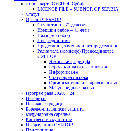
Лична карта СУБНОР Србије
LICENCE FILE – SUBNOR OF SERBIA
Статут
Органи СУБНОР
Скупштина – 71 делегат
Извршни одбор – 41 члан
Надзорни одбор
Председништво
Председник, заменик и потпредседници
Радна тела (комисије) Председништва
СУБНОР
Неговање традиција
Борачко-инвалидска заштита
Информисање
Статутарна питања
Организациона и кадровска питања
Међународна сарадња
Програм рада 2020. – 24.
Историјат
Неговање традиција
Борачко-инвалидска заштита
Међународна сарадња
Конгреси и скупштине
Председници СУБНОР
Приступница