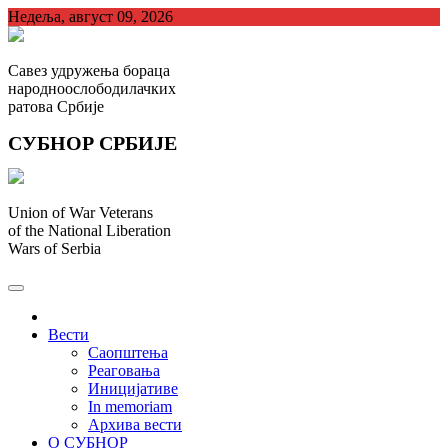
Skip
Недеља, август 09, 2026
to
content
Савез удружења бораца
народноослободилачких
ратова Србије
СУБНОР СРБИЈЕ
Union of War Veterans
of the National Liberation
Wars of Serbia
СУБНОР Србијe
.
Вести
Саопштења
Реаговања
Иницијативе
In memoriam
Архива вести
О СУБНОР