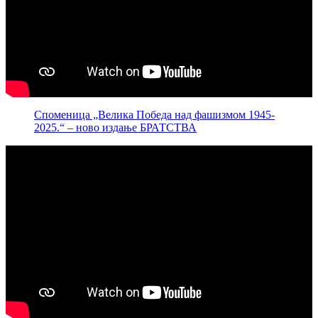
Споменица „Велика Победа над фашизмом 1945-
2025.“ – ново издање БРАТСТВА