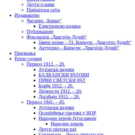
Други о нама
Пријатељи сајта
Издаваштво
Часопис „Борац“
Електронско издање
Публикације
Фондација „Драгојло Дудић“
Јавни позив – 53. Конкурс „Драгојло Дудић“
Актуелно – Конкурс „Драгојло Дудић“
Признања
Ратне године
Период 1912. – 20.
Ауторски радови
БАЛКАНСКИ РАТОВИ
ПРВИ СВЕТСКИ РАТ
Борбе 1912. – 20.
Личности 1912. – 20.
Догађаји 1912. – 20.
Период 1941. – 45.
Ауторски радови
Ослобођење градова у НОР
Народни хероји Југославије
Народни хероји
Други светски рат
Стратегије – Други светски рат