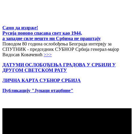
Само да издрже!
Русија поново спасава свет као 1944,
а западне силе нешто ни Србима не праштају
Поводом 80 година ослобођења Београда интервју за
СПУТНИК - председник СУБНОР Србија генерал-мајор
Видосав Ковачевић
>>>
ДАТУМИ ОСЛОБОЂЕЊА ГРАДОВА
У СРБИЈИ У
ДРУГОМ СВЕТСКОМ РАТУ
ЛИЧНА КАРТА СУБНОР СРБИЈА
Публикацију "Јунаци отаџбине"