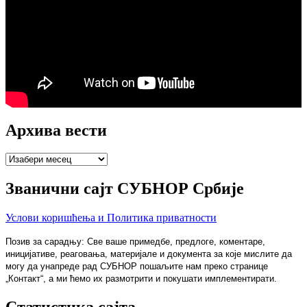
Архива вести
Архива
вести
Званични сајт СУБНОР Србије
Услови коришћења и Политика приватности
Позив за сарадњу: Све ваше примедбе, предлоге, коментаре,
иницијативе, реаговања, материјале и документа за које мислите да
могу да унапреде рад СУБНОР пошаљите нам преко странице
„Контакт“, а ми ћемо их размотрити и покушати имплементирати.