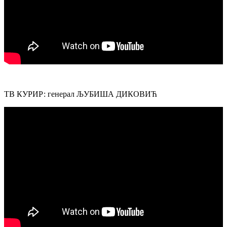
ТВ КУРИР: генерал ЉУБИША ДИКОВИЋ