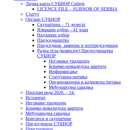
Лична карта СУБНОР Србије
LICENCE FILE – SUBNOR OF SERBIA
Статут
Органи СУБНОР
Скупштина – 71 делегат
Извршни одбор – 41 члан
Надзорни одбор
Председништво
Председник, заменик и потпредседници
Радна тела (комисије) Председништва
СУБНОР
Неговање традиција
Борачко-инвалидска заштита
Информисање
Статутарна питања
Организациона и кадровска питања
Међународна сарадња
Програм рада 2020. – 24.
Историјат
Неговање традиција
Борачко-инвалидска заштита
Међународна сарадња
Конгреси и скупштине
Председници СУБНОР
Приступница