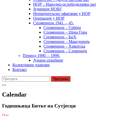
НОР – Народно-ослободилачки рат
Јединице НОВЈ
Непријатељске офанзиве у НОР
Операције у НОР
Споменици 1941. – 45.
Споменици – Србија
Споменици – Црна Гора
Споменици – БиХ
Споменици – Македонија
Споменици – Хрватска
Споменици – Словенија
Период 1990. – 1999.
Јунаци отаџбине
Колективни чланови
Контакт
Претрага
за:
Calendar
Годишњица Битке на Сутјесци
Day