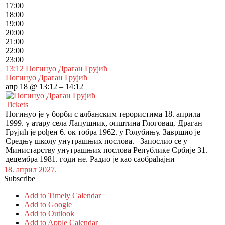
17:00
18:00
19:00
20:00
21:00
22:00
23:00
13:12
Погинуо Драган Грујић
Погинуо Драган Грујић
апр 18 @ 13:12 – 14:12
Tickets
Погинуо је у борби с албанским терористима 18. априла
1999. у атару села Лапушник, општина Глоговац. Драган
Грујић је рођен 6. ок тобра 1962. у Голубињу. Завршио је
Средњу школу унутрашњих послова. Запослио се у
Министарству унутрашњих послова Републике Србије 31.
децембра 1981. годи не. Радио је као саобраћајни
18. април 2027.
Subscribe
Add to Timely Calendar
Add to Google
Add to Outlook
Add to Apple Calendar