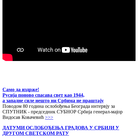
Само да издрже!
Русија поново спасава свет као 1944,
а западне силе нешто ни Србима не праштају
Поводом 80 година ослобођења Београда интервју за
СПУТНИК - председник СУБНОР Србија генерал-мајор
Видосав Ковачевић
>>>
ДАТУМИ ОСЛОБОЂЕЊА ГРАДОВА
У СРБИЈИ У
ДРУГОМ СВЕТСКОМ РАТУ