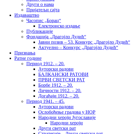
Други о нама
Пријатељи сајта
Издаваштво
Часопис „Борац“
Електронско издање
Публикације
Фондација „Драгојло Дудић“
Јавни позив – 53. Конкурс „Драгојло Дудић“
Актуелно – Конкурс „Драгојло Дудић“
Признања
Ратне године
Период 1912. – 20.
Ауторски радови
БАЛКАНСКИ РАТОВИ
ПРВИ СВЕТСКИ РАТ
Борбе 1912. – 20.
Личности 1912. – 20.
Догађаји 1912. – 20.
Период 1941. – 45.
Ауторски радови
Ослобођење градова у НОР
Народни хероји Југославије
Народни хероји
Други светски рат
Стратегије – Други светски рат