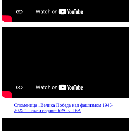
Споменица „Велика Победа над фашизмом 1945-
2025.“ – ново издање БРАТСТВА