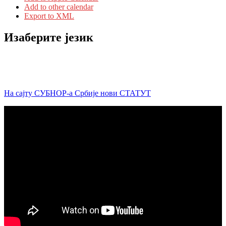
Add to other calendar
Export to XML
Изаберите језик
На сајту СУБНОР-а Србије нови СТАТУТ