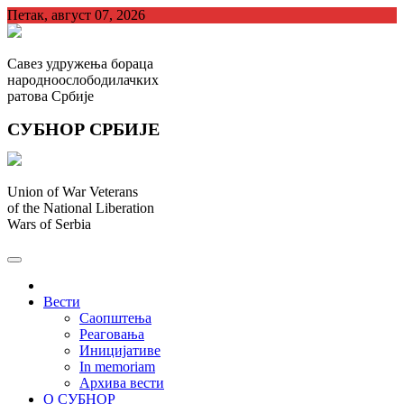
Skip
Петак, август 07, 2026
to
content
Савез удружења бораца
народноослободилачких
ратова Србије
СУБНОР СРБИЈЕ
Union of War Veterans
of the National Liberation
Wars of Serbia
СУБНОР Србијe
.
Вести
Саопштења
Реаговања
Иницијативе
In memoriam
Архива вести
О СУБНОР