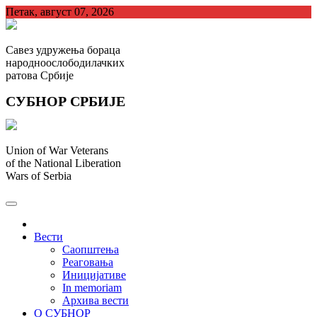
Skip
Петак, август 07, 2026
to
content
Савез удружења бораца
народноослободилачких
ратова Србије
СУБНОР СРБИЈЕ
Union of War Veterans
of the National Liberation
Wars of Serbia
СУБНОР Србијe
.
Вести
Саопштења
Реаговања
Иницијативе
In memoriam
Архива вести
О СУБНОР