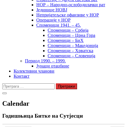
НОР – Народно-ослободилачки рат
Јединице НОВЈ
Непријатељске офанзиве у НОР
Операције у НОР
Споменици 1941. – 45.
Споменици – Србија
Споменици – Црна Гора
Споменици – БиХ
Споменици – Македонија
Споменици – Хрватска
Споменици – Словенија
Период 1990. – 1999.
Јунаци отаџбине
Колективни чланови
Контакт
Претрага
за:
Calendar
Годишњица Битке на Сутјесци