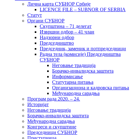
Лична карта СУБНОР Србије
LICENCE FILE – SUBNOR OF SERBIA
Статут
Органи СУБНОР
Скупштина – 71 делегат
Извршни одбор – 41 члан
Надзорни одбор
Председништво
Председник, заменик и потпредседници
Радна тела (комисије) Председништва
СУБНОР
Неговање традиција
Борачко-инвалидска заштита
Информисање
Статутарна питања
Организациона и кадровска питања
Међународна сарадња
Програм рада 2020. – 24.
Историјат
Неговање традиција
Борачко-инвалидска заштита
Међународна сарадња
Конгреси и скупштине
Председници СУБНОР
Приступница