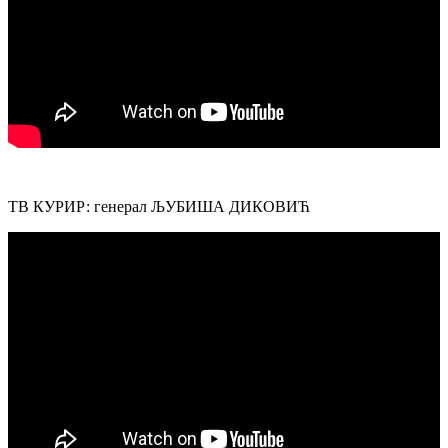
ТВ КУРИР: генерал ЉУБИША ДИКОВИЋ