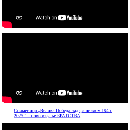
Споменица „Велика Победа над фашизмом 1945-
2025.“ – ново издање БРАТСТВА