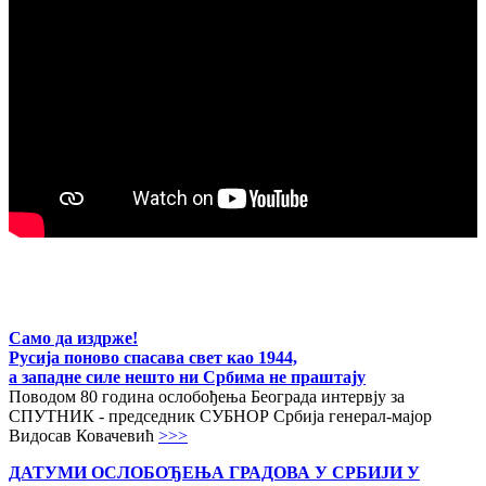
Само да издрже!
Русија поново спасава свет као 1944,
а западне силе нешто ни Србима не праштају
Поводом 80 година ослобођења Београда интервју за
СПУТНИК - председник СУБНОР Србија генерал-мајор
Видосав Ковачевић
>>>
ДАТУМИ ОСЛОБОЂЕЊА ГРАДОВА
У СРБИЈИ У