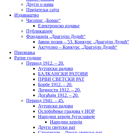
Други о нама
Пријатељи сајта
Издаваштво
Часопис „Борац“
Електронско издање
Публикације
Фондација „Драгојло Дудић“
Јавни позив – 53. Конкурс „Драгојло Дудић“
Актуелно – Конкурс „Драгојло Дудић“
Признања
Ратне године
Период 1912. – 20.
Ауторски радови
БАЛКАНСКИ РАТОВИ
ПРВИ СВЕТСКИ РАТ
Борбе 1912. – 20.
Личности 1912. – 20.
Догађаји 1912. – 20.
Период 1941. – 45.
Ауторски радови
Ослобођење градова у НОР
Народни хероји Југославије
Народни хероји
Други светски рат
Стратегије – Други светски рат