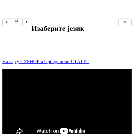
Изаберите језик
На сајту СУБНОР-а Србије нови СТАТУТ