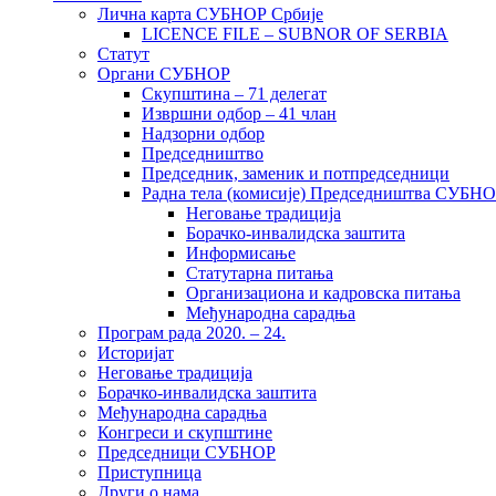
Лична карта СУБНОР Србије
LICENCE FILE – SUBNOR OF SERBIA
Статут
Органи СУБНОР
Скупштина – 71 делегат
Извршни одбор – 41 члан
Надзорни одбор
Председништво
Председник, заменик и потпредседници
Радна тела (комисије) Председништва СУБН
Неговање традиција
Борачко-инвалидска заштита
Информисање
Статутарна питања
Организациона и кадровска питања
Међународна сарадња
Програм рада 2020. – 24.
Историјат
Неговање традиција
Борачко-инвалидска заштита
Међународна сарадња
Конгреси и скупштине
Председници СУБНОР
Приступница
Други о нама