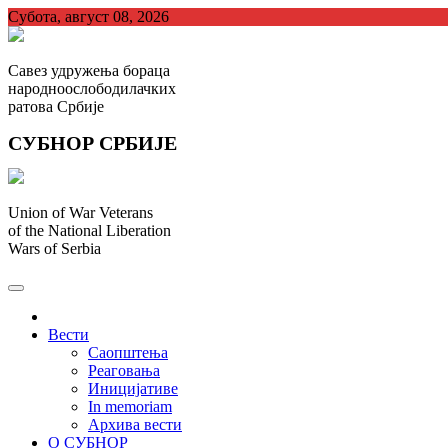
Skip
Субота, август 08, 2026
to
content
Савез удружења бораца
народноослободилачких
ратова Србије
СУБНОР СРБИЈЕ
Union of War Veterans
of the National Liberation
Wars of Serbia
СУБНОР Србијe
.
Вести
Саопштења
Реаговања
Иницијативе
In memoriam
Архива вести
О СУБНОР