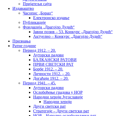
Пријатељи сајта
Издаваштво
Часопис „Борац“
Електронско издање
Публикације
Фондација „Драгојло Дудић“
Јавни позив – 53. Конкурс „Драгојло Дудић“
Актуелно – Конкурс „Драгојло Дудић“
Признања
Ратне године
Период 1912. – 20.
Ауторски радови
БАЛКАНСКИ РАТОВИ
ПРВИ СВЕТСКИ РАТ
Борбе 1912. – 20.
Личности 1912. – 20.
Догађаји 1912. – 20.
Период 1941. – 45.
Ауторски радови
Ослобођење градова у НОР
Народни хероји Југославије
Народни хероји
Други светски рат
Стратегије – Други светски рат
НОР – Народно-ослободилачки рат