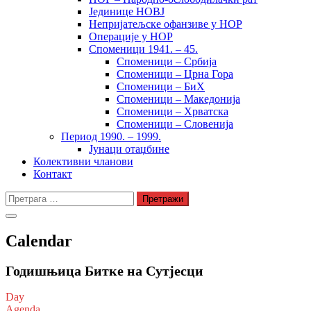
Јединице НОВЈ
Непријатељске офанзиве у НОР
Операције у НОР
Споменици 1941. – 45.
Споменици – Србија
Споменици – Црна Гора
Споменици – БиХ
Споменици – Македонија
Споменици – Хрватска
Споменици – Словенија
Период 1990. – 1999.
Јунаци отаџбине
Колективни чланови
Контакт
Претрага
за:
Calendar
Годишњица Битке на Сутјесци
Day
Agenda