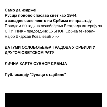
Само да издрже!
Русија поново спасава свет као 1944,
а западне силе нешто ни Србима не праштају
Поводом 80 година ослобођења Београда интервју за
СПУТНИК - председник СУБНОР Србија генерал-
мајор Видосав Ковачевић
>>>
ДАТУМИ ОСЛОБОЂЕЊА ГРАДОВА
У СРБИЈИ У
ДРУГОМ СВЕТСКОМ РАТУ
ЛИЧНА КАРТА СУБНОР СРБИЈА
Публикацију "Јунаци отаџбине"