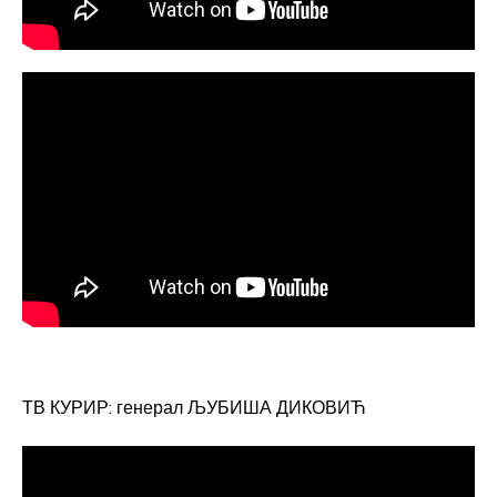
ТВ КУРИР: генерал ЉУБИША ДИКОВИЋ