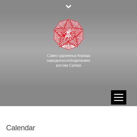
Skip
to
content
Савез удружења бораца
народноослободилачких
ратова Србије
Calendar