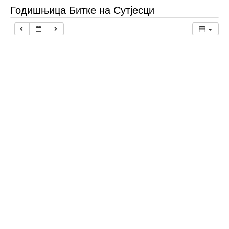
Годишњица Битке на Сутјесци