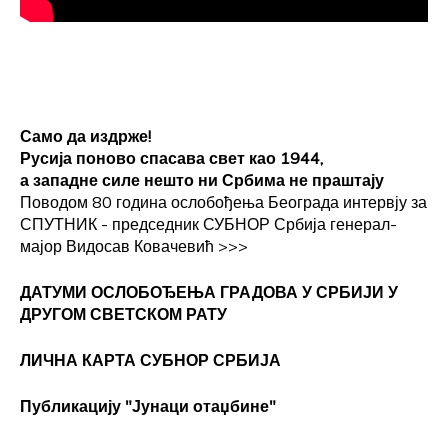
Само да издрже!
Русија поново спасава свет као 1944,
а западне силе нешто ни Србима не праштају
Поводом 80 година ослобођења Београда интервју за
СПУТНИК - председник СУБНОР Србија генерал-
мајор Видосав Ковачевић
>>>
ДАТУМИ ОСЛОБОЂЕЊА ГРАДОВА
У СРБИЈИ У
ДРУГОМ СВЕТСКОМ РАТУ
ЛИЧНА КАРТА СУБНОР СРБИЈА
Публикацију "Јунаци отаџбине"