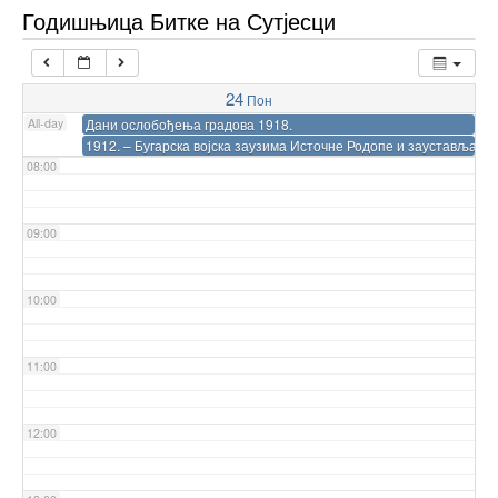
Годишњица Битке на Сутјесци
06:00
24
Пон
07:00
All-day
Дани ослобођења градова 1918.
1912. – Бугарска војска заузима Источне Родопе и зауставља ос
08:00
09:00
10:00
11:00
12:00