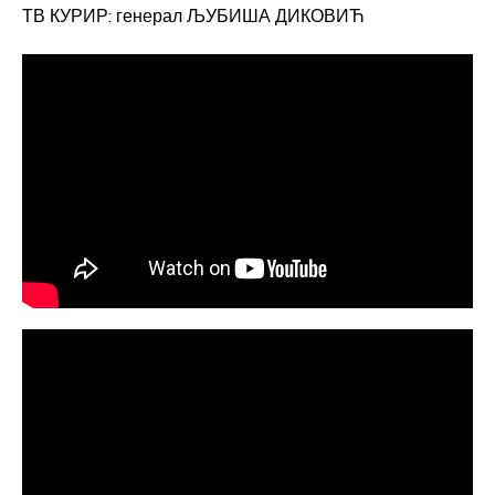
ТВ КУРИР: генерал ЉУБИША ДИКОВИЋ