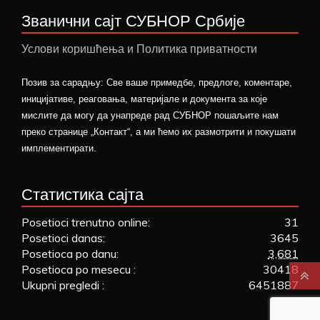
Званични сајт СУБНОР Србије
Услови коришћења и Политика приватности
Позив за сарадњу: Све ваше примедбе, предлоге, коментаре,
иницијативе, реаговања, материјале и документа за које
мислите да могу да унапреде рад СУБНОР пошаљите нам
преко странице „Контакт“, а ми ћемо их размотрити и покушати
имплементирати.
Статистика сајта
Posetioci trenutno online:
31
Posetioci danas:
3645
Posetioca po danu:
3,681
Posetioca po mesecu :
30418
Ukupni pregledi :
6451887