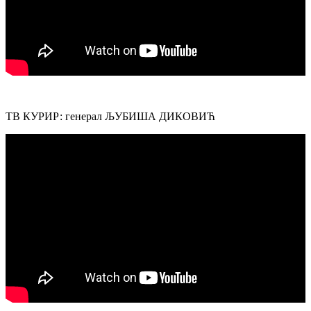
ТВ КУРИР: генерал ЉУБИША ДИКОВИЋ