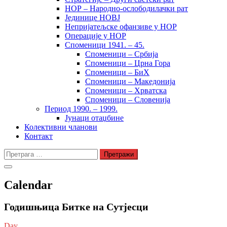
НОР – Народно-ослободилачки рат
Јединице НОВЈ
Непријатељске офанзиве у НОР
Операције у НОР
Споменици 1941. – 45.
Споменици – Србија
Споменици – Црна Гора
Споменици – БиХ
Споменици – Македонија
Споменици – Хрватска
Споменици – Словенија
Период 1990. – 1999.
Јунаци отаџбине
Колективни чланови
Контакт
Претрага
за:
Calendar
Годишњица Битке на Сутјесци
Day