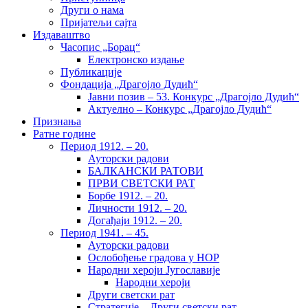
Други о нама
Пријатељи сајта
Издаваштво
Часопис „Борац“
Електронско издање
Публикације
Фондација „Драгојло Дудић“
Јавни позив – 53. Конкурс „Драгојло Дудић“
Актуелно – Конкурс „Драгојло Дудић“
Признања
Ратне године
Период 1912. – 20.
Ауторски радови
БАЛКАНСКИ РАТОВИ
ПРВИ СВЕТСКИ РАТ
Борбе 1912. – 20.
Личности 1912. – 20.
Догађаји 1912. – 20.
Период 1941. – 45.
Ауторски радови
Ослобођење градова у НОР
Народни хероји Југославије
Народни хероји
Други светски рат
Стратегије – Други светски рат