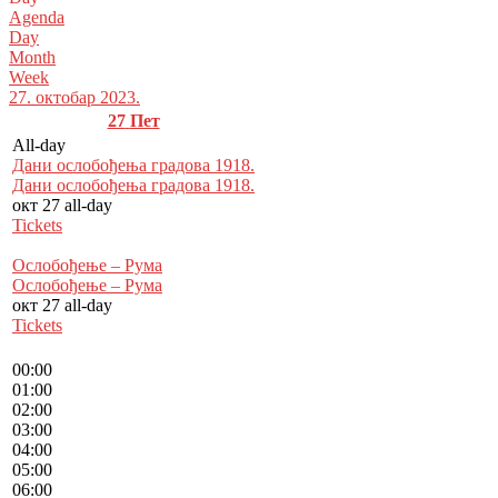
Agenda
Day
Month
Week
27. октобар 2023.
27
Пет
All-day
Дани ослобођења градова 1918.
Дани ослобођења градова 1918.
окт 27
all-day
Tickets
Ослобођење – Рума
Ослобођење – Рума
окт 27
all-day
Tickets
00:00
01:00
02:00
03:00
04:00
05:00
06:00