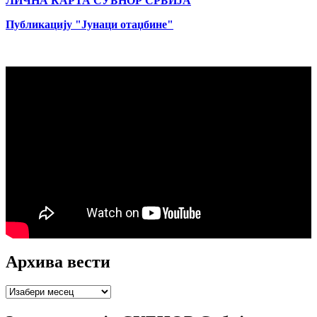
ЛИЧНА КАРТА СУБНОР СРБИЈА
Публикацију "Јунаци отаџбине"
Архива вести
Архива
вести