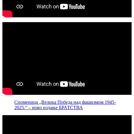
Споменица „Велика Победа над фашизмом 1945-
2025.“ – ново издање БРАТСТВА