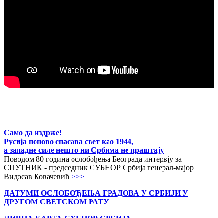
Само да издрже!
Русија поново спасава свет као 1944,
а западне силе нешто ни Србима не праштају
Поводом 80 година ослобођења Београда интервју за
СПУТНИК - председник СУБНОР Србија генерал-мајор
Видосав Ковачевић
>>>
ДАТУМИ ОСЛОБОЂЕЊА ГРАДОВА
У СРБИЈИ У
ДРУГОМ СВЕТСКОМ РАТУ