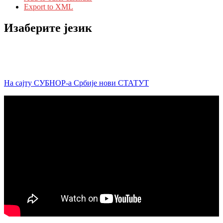
Export to XML
Изаберите језик
На сајту СУБНОР-а Србије нови СТАТУТ