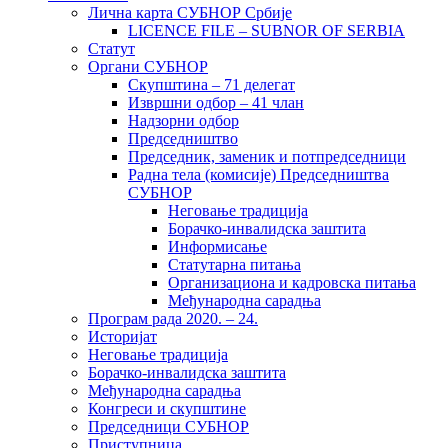
Лична карта СУБНОР Србије
LICENCE FILE – SUBNOR OF SERBIA
Статут
Органи СУБНОР
Скупштина – 71 делегат
Извршни одбор – 41 члан
Надзорни одбор
Председништво
Председник, заменик и потпредседници
Радна тела (комисије) Председништва
СУБНОР
Неговање традиција
Борачко-инвалидска заштита
Информисање
Статутарна питања
Организациона и кадровска питања
Међународна сарадња
Програм рада 2020. – 24.
Историјат
Неговање традиција
Борачко-инвалидска заштита
Међународна сарадња
Конгреси и скупштине
Председници СУБНОР
Приступница