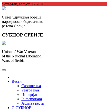
Skip
Четвртак, август 06, 2026
to
content
Савез удружења бораца
народноослободилачких
ратова Србије
СУБНОР СРБИЈЕ
Union of War Veterans
of the National Liberation
Wars of Serbia
СУБНОР Србијe
.
Вести
Саопштења
Реаговања
Иницијативе
In memoriam
Архива вести
О СУБНОР