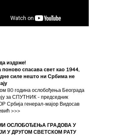
да издрже!
а поново спасава свет као 1944,
адне силе нешто ни Србима не
ају
ом 80 година ослобођења Београда
вју за СПУТНИК - председник
Р Србија генерал-мајор Видосав
евић
>>>
МИ ОСЛОБОЂЕЊА ГРАДОВА
У
ЈИ У ДРУГОМ СВЕТСКОМ РАТУ