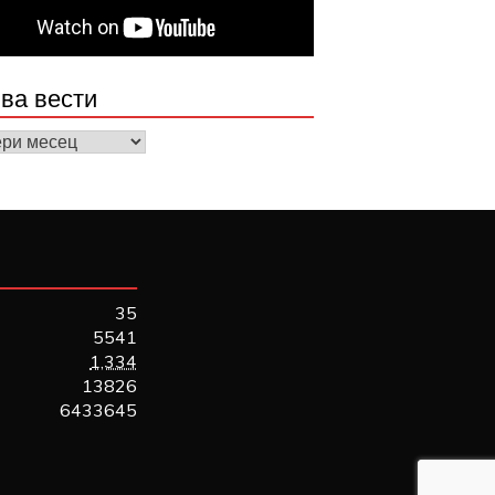
ва вести
а
35
5541
1,334
13826
6433645