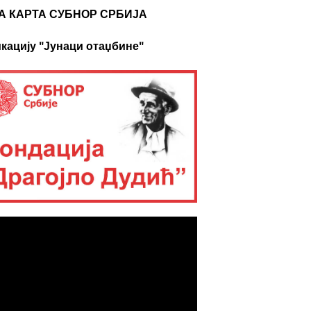
А КАРТА СУБНОР СРБИЈА
кацију "Јунаци отаџбине"