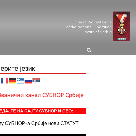
Union of War Veterans
of the National Liberation
Wars of Serbia
ерите језик
јту СУБНОР-а Србије нови СТАТУТ