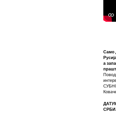
Само 
Русиј
а зап
прашт
Повод
интер
СУБНО
Ковач
ДАТУ
СРБИ