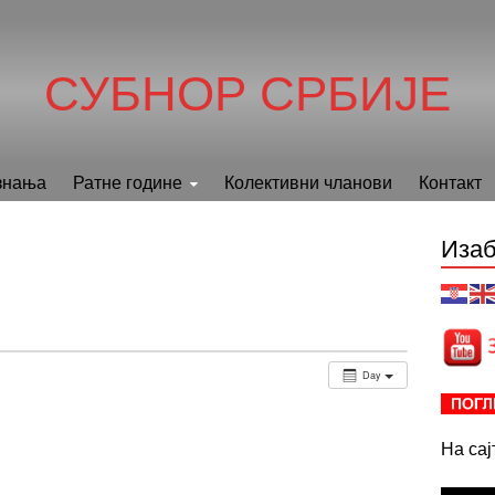
СУБНОР СРБИЈЕ
знања
Ратне године
Колективни чланови
Контакт
Изаб
Day
На са