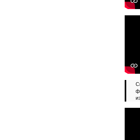
С
ф
и