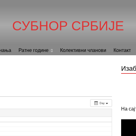
СУБНОР СРБИЈЕ
нања
Ратне године
Колективни чланови
Контакт
Изаб
Day
На са