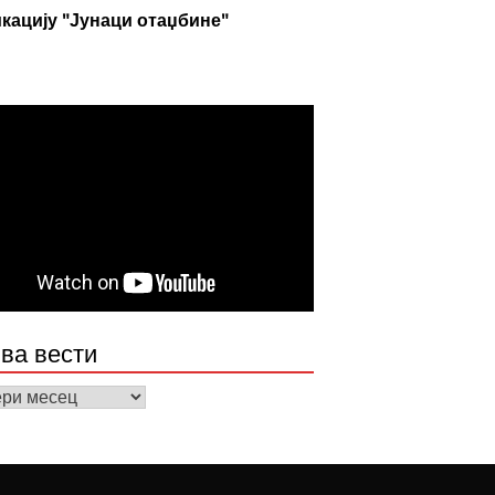
кацију "Јунаци отаџбине"
ва вести
а