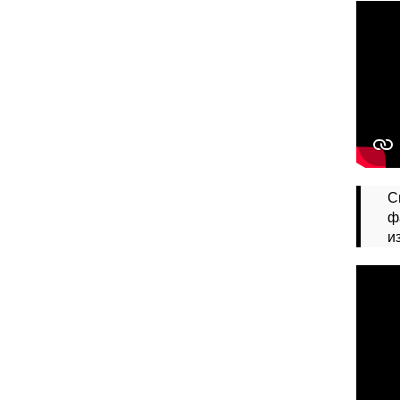
С
ф
и