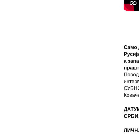
Само 
Русиј
а зап
прашт
Повод
интер
СУБНО
Ковач
ДАТУ
СРБИ
ЛИЧН