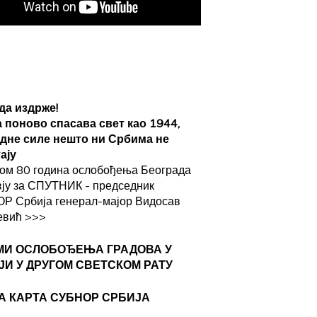
да издрже!
а поново спасава свет као 1944,
адне силе нешто ни Србима не
ају
ом 80 година ослобођења Београда
вју за СПУТНИК - председник
Р Србија генерал-мајор Видосав
евић
>>>
МИ ОСЛОБОЂЕЊА ГРАДОВА
У
ЈИ У ДРУГОМ СВЕТСКОМ РАТУ
А КАРТА СУБНОР СРБИЈА