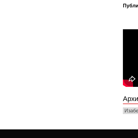
Публи
Архи
Архив
вести