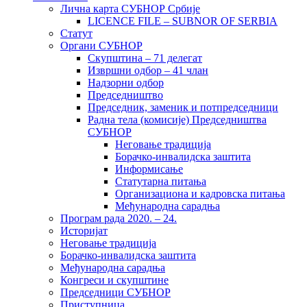
Лична карта СУБНОР Србије
LICENCE FILE – SUBNOR OF SERBIA
Статут
Органи СУБНОР
Скупштина – 71 делегат
Извршни одбор – 41 члан
Надзорни одбор
Председништво
Председник, заменик и потпредседници
Радна тела (комисије) Председништва
СУБНОР
Неговање традиција
Борачко-инвалидска заштита
Информисање
Статутарна питања
Организациона и кадровска питања
Међународна сарадња
Програм рада 2020. – 24.
Историјат
Неговање традиција
Борачко-инвалидска заштита
Међународна сарадња
Конгреси и скупштине
Председници СУБНОР
Приступница