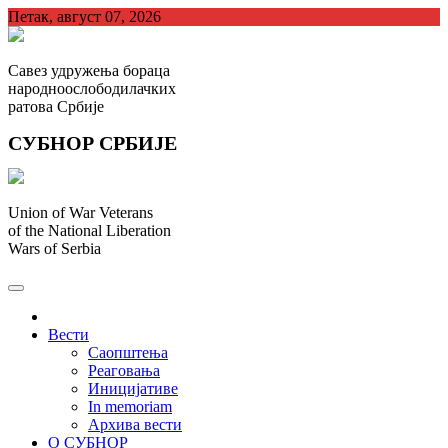
Skip
Петак, август 07, 2026
to
content
Савез удружења бораца
народноослободилачких
ратова Србије
СУБНОР СРБИЈЕ
Union of War Veterans
of the National Liberation
Wars of Serbia
СУБНОР Србијe
.
Вести
Саопштења
Реаговања
Иницијативе
In memoriam
Архива вести
О СУБНОР