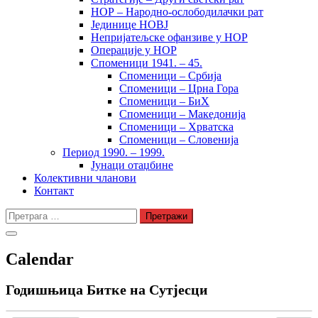
НОР – Народно-ослободилачки рат
Јединице НОВЈ
Непријатељске офанзиве у НОР
Операције у НОР
Споменици 1941. – 45.
Споменици – Србија
Споменици – Црна Гора
Споменици – БиХ
Споменици – Македонија
Споменици – Хрватска
Споменици – Словенија
Период 1990. – 1999.
Јунаци отаџбине
Колективни чланови
Контакт
Претрага
за:
Calendar
Годишњица Битке на Сутјесци