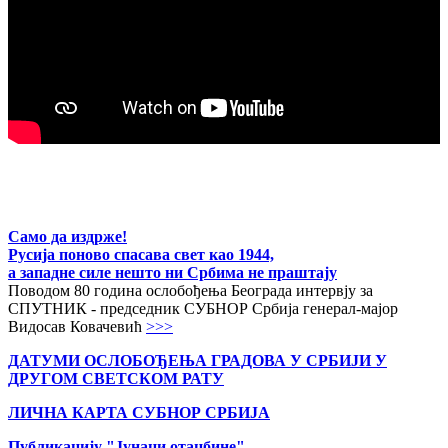
Само да издрже!
Русија поново спасава свет као 1944,
а западне силе нешто ни Србима не праштају
Поводом 80 година ослобођења Београда интервју за
СПУТНИК - председник СУБНОР Србија генерал-мајор
Видосав Ковачевић
>>>
ДАТУМИ ОСЛОБОЂЕЊА ГРАДОВА
У СРБИЈИ У
ДРУГОМ СВЕТСКОМ РАТУ
ЛИЧНА КАРТА СУБНОР СРБИЈА
Публикацију "Јунаци отаџбине"