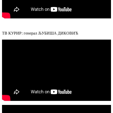
ТВ КУРИР: генерал ЉУБИША ДИКОВИЋ