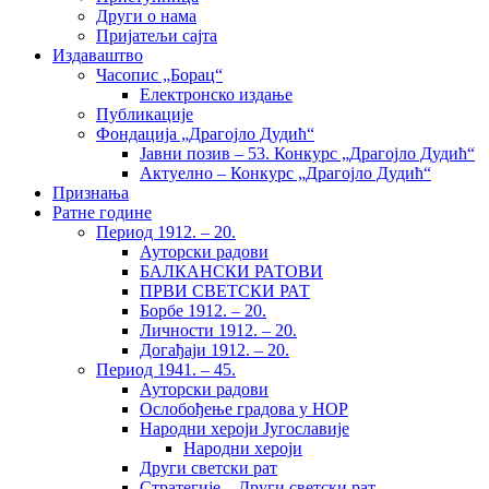
Други о нама
Пријатељи сајта
Издаваштво
Часопис „Борац“
Електронско издање
Публикације
Фондација „Драгојло Дудић“
Јавни позив – 53. Конкурс „Драгојло Дудић“
Актуелно – Конкурс „Драгојло Дудић“
Признања
Ратне године
Период 1912. – 20.
Ауторски радови
БАЛКАНСКИ РАТОВИ
ПРВИ СВЕТСКИ РАТ
Борбе 1912. – 20.
Личности 1912. – 20.
Догађаји 1912. – 20.
Период 1941. – 45.
Ауторски радови
Ослобођење градова у НОР
Народни хероји Југославије
Народни хероји
Други светски рат
Стратегије – Други светски рат