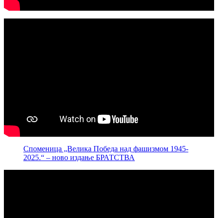
Споменица „Велика Победа над фашизмом 1945-
2025.“ – ново издање БРАТСТВА