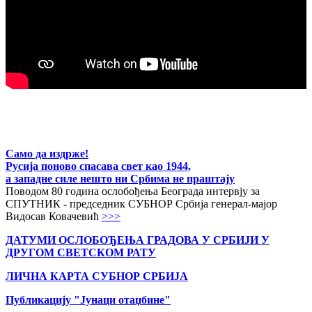
Само да издрже!
Русија поново спасава свет као 1944,
а западне силе нешто ни Србима не праштају
Поводом 80 година ослобођења Београда интервју за
СПУТНИК - председник СУБНОР Србија генерал-мајор
Видосав Ковачевић
>>>
ДАТУМИ ОСЛОБОЂЕЊА ГРАДОВА
У СРБИЈИ У
ДРУГОМ СВЕТСКОМ РАТУ
ЛИЧНА КАРТА СУБНОР СРБИЈА
Публикацију "Јунаци отаџбине"