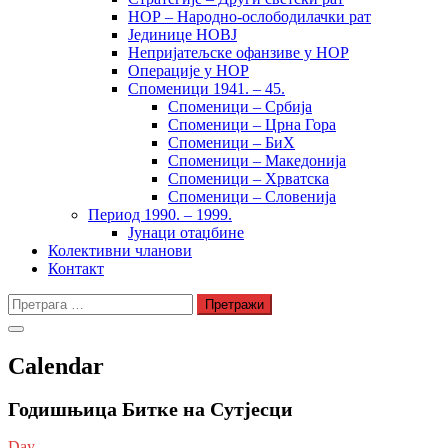
НОР – Народно-ослободилачки рат
Јединице НОВЈ
Непријатељске офанзиве у НОР
Операције у НОР
Споменици 1941. – 45.
Споменици – Србија
Споменици – Црна Гора
Споменици – БиХ
Споменици – Македонија
Споменици – Хрватска
Споменици – Словенија
Период 1990. – 1999.
Јунаци отаџбине
Колективни чланови
Контакт
Претрага
за:
Calendar
Годишњица Битке на Сутјесци
Day