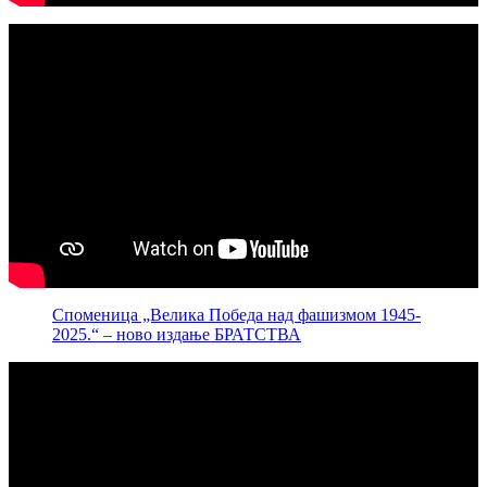
Споменица „Велика Победа над фашизмом 1945-
2025.“ – ново издање БРАТСТВА