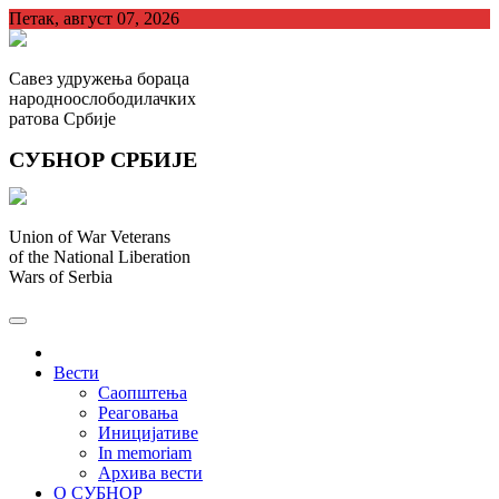
Skip
Петак, август 07, 2026
to
content
Савез удружења бораца
народноослободилачких
ратова Србије
СУБНОР СРБИЈЕ
Union of War Veterans
of the National Liberation
Wars of Serbia
СУБНОР Србијe
.
Вести
Саопштења
Реаговања
Иницијативе
In memoriam
Архива вести
О СУБНОР