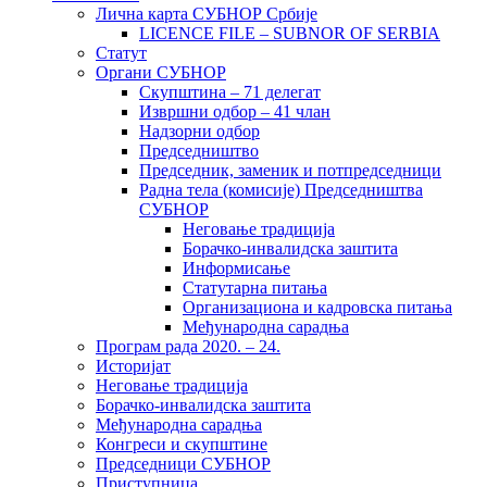
Лична карта СУБНОР Србије
LICENCE FILE – SUBNOR OF SERBIA
Статут
Органи СУБНОР
Скупштина – 71 делегат
Извршни одбор – 41 члан
Надзорни одбор
Председништво
Председник, заменик и потпредседници
Радна тела (комисије) Председништва
СУБНОР
Неговање традиција
Борачко-инвалидска заштита
Информисање
Статутарна питања
Организациона и кадровска питања
Међународна сарадња
Програм рада 2020. – 24.
Историјат
Неговање традиција
Борачко-инвалидска заштита
Међународна сарадња
Конгреси и скупштине
Председници СУБНОР
Приступница