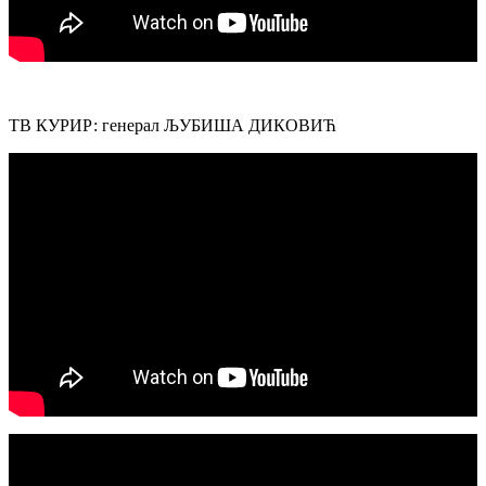
ТВ КУРИР: генерал ЉУБИША ДИКОВИЋ