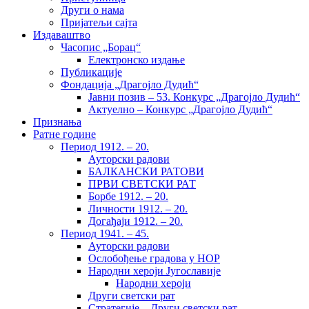
Други о нама
Пријатељи сајта
Издаваштво
Часопис „Борац“
Електронско издање
Публикације
Фондација „Драгојло Дудић“
Јавни позив – 53. Конкурс „Драгојло Дудић“
Актуелно – Конкурс „Драгојло Дудић“
Признања
Ратне године
Период 1912. – 20.
Ауторски радови
БАЛКАНСКИ РАТОВИ
ПРВИ СВЕТСКИ РАТ
Борбе 1912. – 20.
Личности 1912. – 20.
Догађаји 1912. – 20.
Период 1941. – 45.
Ауторски радови
Ослобођење градова у НОР
Народни хероји Југославије
Народни хероји
Други светски рат
Стратегије – Други светски рат