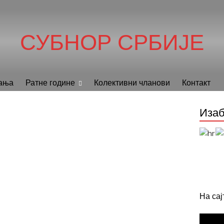
СУБНОР СРБИЈЕ
ања
Ратне године
Колективни чланови
Контакт
Изаб
На са