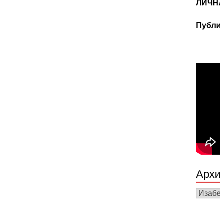
ЛИЧН
Публи
Архи
Архив
вести