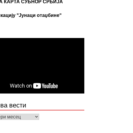
А КАРТА СУБНОР СРБИЈА
кацију "Јунаци отаџбине"
ва вести
а