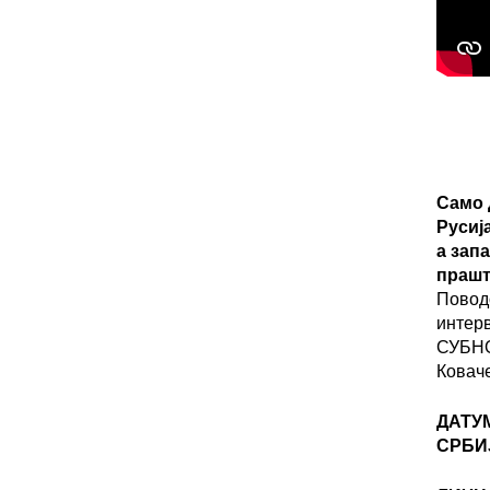
Само 
Русиј
а зап
прашт
Повод
интер
СУБНО
Ковач
ДАТУ
СРБИ