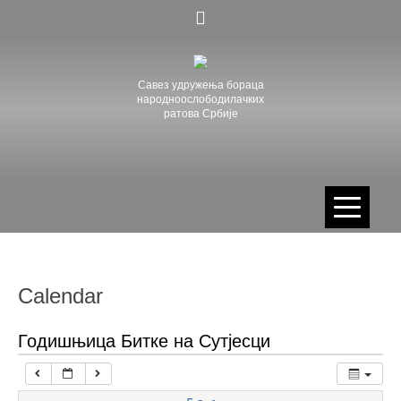
Skip
00:00
to
content
01:00
Савез удружења бораца
народноослободилачких
ратова Србије
02:00
03:00
04:00
05:00
Calendar
06:00
Годишњица Битке на Сутјесци
07:00