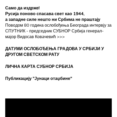
Само да издрже!
Русија поново спасава свет као 1944,
а западне силе нешто ни Србима не праштају
Поводом 80 година ослобођења Београда интервју за
СПУТНИК - председник СУБНОР Србија генерал-
мајор Видосав Ковачевић
>>>
ДАТУМИ ОСЛОБОЂЕЊА ГРАДОВА
У СРБИЈИ У
ДРУГОМ СВЕТСКОМ РАТУ
ЛИЧНА КАРТА СУБНОР СРБИЈА
Публикацију "Јунаци отаџбине"