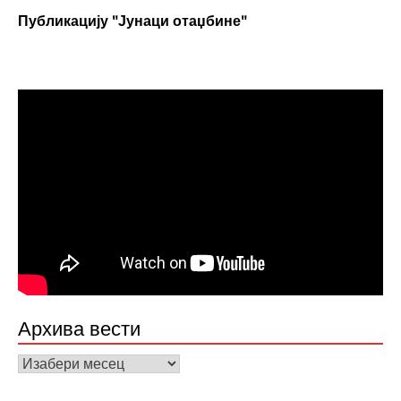
Публикацију "Јунаци отаџбине"
Архива вести
Архива
вести