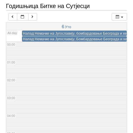
Годишњица Битке на Сутјесци
6
Уто
All-day
Напад Немачке на Југославију, бомбардовање Београда и херојс
Напад Немачке на Југославију, Бомбардовање Београда и херојт
00:00
01:00
02:00
03:00
04:00