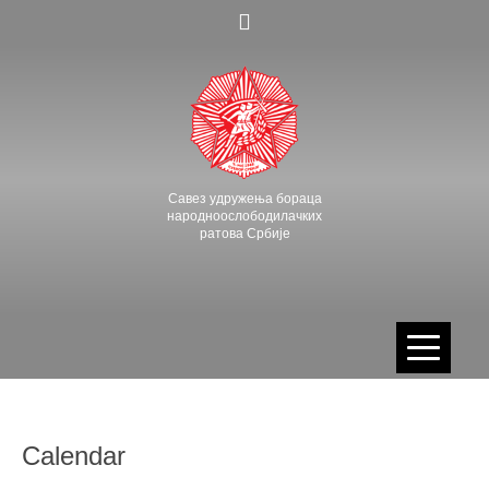
Skip
to
content
Савез удружења бораца
народноослободилачких
ратова Србије
Calendar