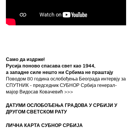
Само да издрже!
Русија поново спасава свет као 1944,
а западне силе нешто ни Србима не праштају
Поводом 80 година ослобођења Београда интервју за
СПУТНИК - председник СУБНОР Србија генерал-
мајор Видосав Ковачевић
>>>
ДАТУМИ ОСЛОБОЂЕЊА ГРАДОВА
У СРБИЈИ У
ДРУГОМ СВЕТСКОМ РАТУ
ЛИЧНА КАРТА СУБНОР СРБИЈА