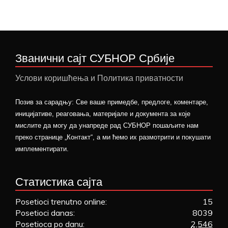
Званични сајт СУБНОР Србије
Услови коришћења и Политика приватности
Позив за сарадњу: Све ваше примедбе, предлоге, коментаре,
иницијативе, реаговања, материјале и документа за које
мислите да могу да унапреде рад СУБНОР пошаљите нам
преко странице „Контакт“, а ми ћемо их размотрити и покушати
имплементирати.
Статистика сајта
Posetioci trenutno online:
15
Posetioci danas:
8039
Posetioca po danu:
2,546