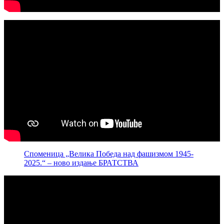
Споменица „Велика Победа над фашизмом 1945-
2025.“ – ново издање БРАТСТВА