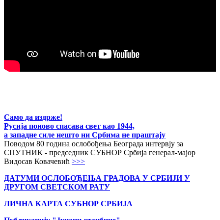
Само да издрже!
Русија поново спасава свет као 1944,
а западне силе нешто ни Србима не праштају
Поводом 80 година ослобођења Београда интервју за
СПУТНИК - председник СУБНОР Србија генерал-мајор
Видосав Ковачевић
>>>
ДАТУМИ ОСЛОБОЂЕЊА ГРАДОВА
У СРБИЈИ У
ДРУГОМ СВЕТСКОМ РАТУ
ЛИЧНА КАРТА СУБНОР СРБИЈА