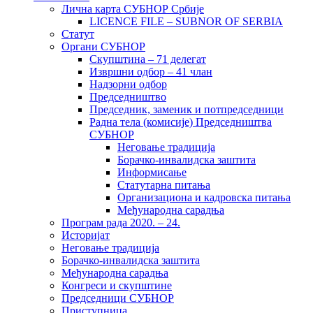
Лична карта СУБНОР Србије
LICENCE FILE – SUBNOR OF SERBIA
Статут
Органи СУБНОР
Скупштина – 71 делегат
Извршни одбор – 41 члан
Надзорни одбор
Председништво
Председник, заменик и потпредседници
Радна тела (комисије) Председништва
СУБНОР
Неговање традиција
Борачко-инвалидска заштита
Информисање
Статутарна питања
Организациона и кадровска питања
Међународна сарадња
Програм рада 2020. – 24.
Историјат
Неговање традиција
Борачко-инвалидска заштита
Међународна сарадња
Конгреси и скупштине
Председници СУБНОР
Приступница