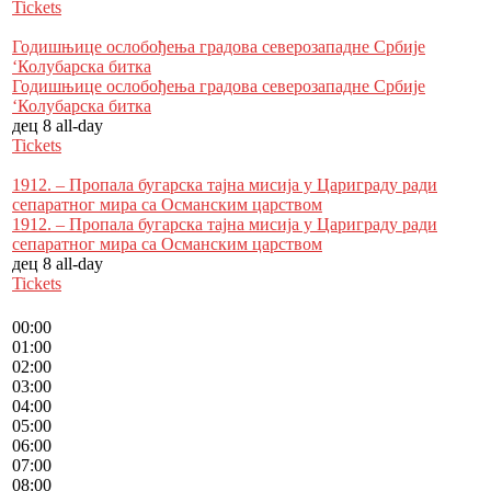
Tickets
Годишњице ослобођења градова северозападне Србије
‘Колубарска битка
Годишњице ослобођења градова северозападне Србије
‘Колубарска битка
дец 8
all-day
Tickets
1912. – Пропала бугарска тајна мисија у Цариграду ради
сепаратног мира са Османским царством
1912. – Пропала бугарска тајна мисија у Цариграду ради
сепаратног мира са Османским царством
дец 8
all-day
Tickets
00:00
01:00
02:00
03:00
04:00
05:00
06:00
07:00
08:00