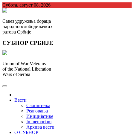
Skip
Субота, август 08, 2026
to
content
Савез удружења бораца
народноослободилачких
ратова Србије
СУБНОР СРБИЈЕ
Union of War Veterans
of the National Liberation
Wars of Serbia
СУБНОР Србијe
.
Вести
Саопштења
Реаговања
Иницијативе
In memoriam
Архива вести
О СУБНОР