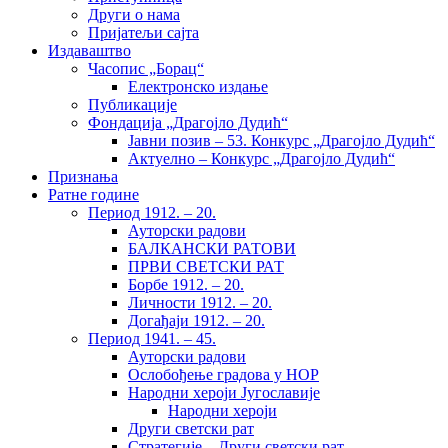
Други о нама
Пријатељи сајта
Издаваштво
Часопис „Борац“
Електронско издање
Публикације
Фондација „Драгојло Дудић“
Јавни позив – 53. Конкурс „Драгојло Дудић“
Актуелно – Конкурс „Драгојло Дудић“
Признања
Ратне године
Период 1912. – 20.
Ауторски радови
БАЛКАНСКИ РАТОВИ
ПРВИ СВЕТСКИ РАТ
Борбе 1912. – 20.
Личности 1912. – 20.
Догађаји 1912. – 20.
Период 1941. – 45.
Ауторски радови
Ослобођење градова у НОР
Народни хероји Југославије
Народни хероји
Други светски рат
Стратегије – Други светски рат