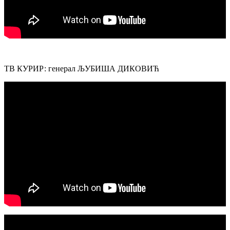
ТВ КУРИР: генерал ЉУБИША ДИКОВИЋ