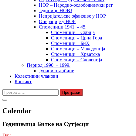
НОР – Народно-ослободилачки рат
Јединице НОВЈ
Непријатељске офанзиве у НОР
Операције у НОР
Споменици 1941. – 45.
Споменици – Србија
Споменици – Црна Гора
Споменици – БиХ
Споменици – Македонија
Споменици – Хрватска
Споменици – Словенија
Период 1990. – 1999.
Јунаци отаџбине
Колективни чланови
Контакт
Претрага
за:
Calendar
Годишњица Битке на Сутјесци
Day