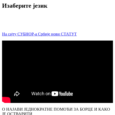
Изаберите језик
На сајту СУБНОР-а Србије нови СТАТУТ
О НАЈАВИ ЈЕДНОКРАТНЕ ПОМОЋИ ЗА БОРЦЕ И КАКО
ЈЕ ОСТВАРИТИ