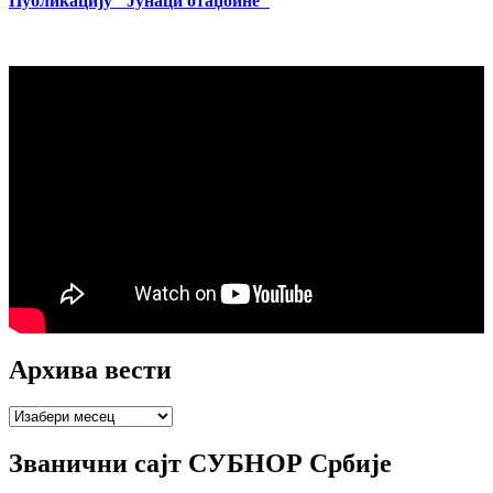
Публикацију "Јунаци отаџбине"
Архива вести
Архива
вести
Званични сајт СУБНОР Србије