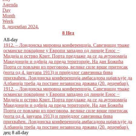
Agenda
Day
Month
Week
8. децембар 2024.
8
Нед
All-day
1912. – Лондонска мировна конференција. Савезници траже
османске покрајине у Европи западно од линије Енос −
Мидија и острво Крит. Порта предлаже да се да аутономија
Македонији и одбија да преда територије. На дан Божића
Порта се повлачи из преговора, велике силе врше притисак
(нота од 4. јануара 1913) и приједлог савезника бива
прихваћен. Лондонска конференција амбасадора најављује да
Албанија треба да постане независна држава (20. децембар).
1912. – Лондонска мировна конференција. Савезници траже
османске покрајине у Европи западно од линије Енос −
Мидија и острво Крит. Порта предлаже да се да аутономија
Македонији и одбија да преда територије. На дан Божића
Порта се повлачи из преговора, велике силе врше притисак
(нота од 4. јануара 1913) и приједлог савезника бива
прихваћен. Лондонска конференција амбасадора најављује да
Албанија треба да постане независна држава (20. децембар).
дец 8
all-day