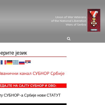
Union of War Veterans
of the National Liberation
Wars of Serbia
ерите језик
јту СУБНОР-а Србије нови СТАТУТ
армија опкољава Једрене. 13. октобра српска војска заузима Скопље, Куманов