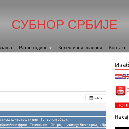
СУБНОР СРБИЈЕ
знања
Ратне године
Колективни чланови
Контакт
Изаб
Day
На са
манску контраофанзиву (15−25. октобар).
одбрамбени фронт Ескиполос – Петра, заузимају Лозенград, а Друга бугарска 