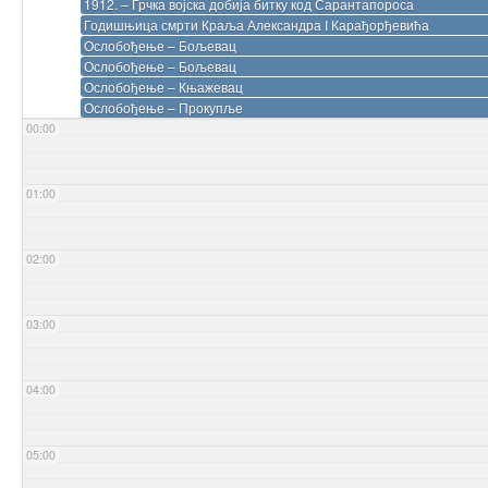
1912. – Грчка војска добија битку код Сарантапороса
Годишњица смрти Краља Александра I Карађорђевића
Ослобођење – Бољевац
Ослобођење – Бољевац
Ослобођење – Књажевац
Ослобођење – Прокупље
00:00
01:00
02:00
03:00
04:00
05:00