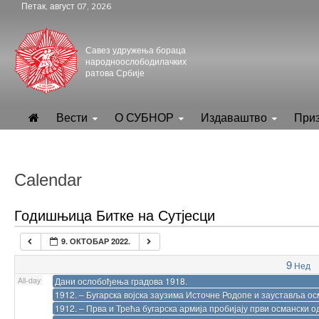
Skip
Петак, август 07, 2026
to
content
Савез удружења бораца
народноослободилачких
ратова Србије
.
СУБНОР Србијe
Вести
О СУБНОР
Издаваштво
При
Calendar
Годишњица Битке на Сутјесци
9. ОКТОБАР 2022.
9
Нед
All-day
Дани ослобођења градова 1918.
1912. – Бугарска војска заузима Источне Родопе и зауставља ос
1912. – Прва и Трећа бугарска армија пробијају први османски 