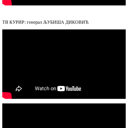
ТВ КУРИР: генерал ЉУБИША ДИКОВИЋ