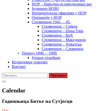
НОР – Народно-ослободилачки рат
Јединице НОВЈ
Непријатељске офанзиве у НОР
Операције у НОР
Споменици 1941. – 45.
Споменици – Србија
Споменици – Црна Гора
Споменици – БиХ
Споменици – Македонија
Споменици – Хрватска
Споменици – Словенија
Период 1990. – 1999.
Јунаци отаџбине
Колективни чланови
Контакт
Претрага
за:
Calendar
Годишњица Битке на Сутјесци
Day