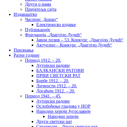
Други о нама
Пријатељи сајта
Издаваштво
Часопис „Борац“
Електронско издање
Публикације
Фондација „Драгојло Дудић“
Јавни позив – 53. Конкурс „Драгојло Дудић“
Актуелно – Конкурс „Драгојло Дудић“
Признања
Ратне године
Период 1912. – 20.
Ауторски радови
БАЛКАНСКИ РАТОВИ
ПРВИ СВЕТСКИ РАТ
Борбе 1912. – 20.
Личности 1912. – 20.
Догађаји 1912. – 20.
Период 1941. – 45.
Ауторски радови
Ослобођење градова у НОР
Народни хероји Југославије
Народни хероји
Други светски рат
Стратегије – Други светски рат