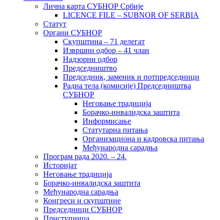
Лична карта СУБНОР Србије
LICENCE FILE – SUBNOR OF SERBIA
Статут
Органи СУБНОР
Скупштина – 71 делегат
Извршни одбор – 41 члан
Надзорни одбор
Председништво
Председник, заменик и потпредседници
Радна тела (комисије) Председништва
СУБНОР
Неговање традиција
Борачко-инвалидска заштита
Информисање
Статутарна питања
Организациона и кадровска питања
Међународна сарадња
Програм рада 2020. – 24.
Историјат
Неговање традиција
Борачко-инвалидска заштита
Међународна сарадња
Конгреси и скупштине
Председници СУБНОР
Приступница