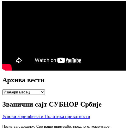
Архива вести
Архива
вести
Званични сајт СУБНОР Србије
Услови коришћења и Политика приватности
Позив за сарадњу: Све ваше примедбе, предлоге, коментаре,