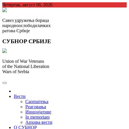
Skip
Четвртак, август 06, 2026
to
content
Савез удружења бораца
народноослободилачких
ратова Србије
СУБНОР СРБИЈЕ
Union of War Veterans
of the National Liberation
Wars of Serbia
СУБНОР Србијe
.
Вести
Саопштења
Реаговања
Иницијативе
In memoriam
Архива вести
О СУБНОР