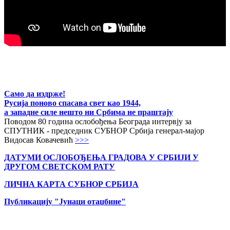
Само да издрже!
Русија поново спасава свет као 1944,
а западне силе нешто ни Србима не праштају
Поводом 80 година ослобођења Београда интервју за
СПУТНИК - председник СУБНОР Србија генерал-мајор
Видосав Ковачевић
>>>
ДАТУМИ ОСЛОБОЂЕЊА ГРАДОВА
У СРБИЈИ У
ДРУГОМ СВЕТСКОМ РАТУ
ЛИЧНА КАРТА СУБНОР СРБИЈА
Публикацију "Јунаци отаџбине"