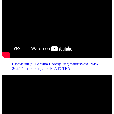
Споменица „Велика Победа над фашизмом 1945-
2025.“ – ново издање БРАТСТВА